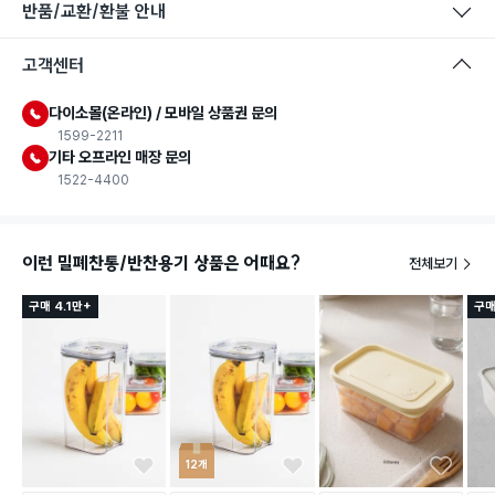
반품/교환/환불 안내
고객센터
다이소몰(온라인) / 모바일 상품권 문의
1599-2211
기타 오프라인 매장 문의
1522-4400
이런 밀폐찬통/반찬용기 상품은 어때요?
전체보기
구매 4.1만+
구매
12개