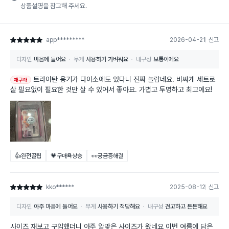
상품설명을 참고해 주세요.
app*********
2026-04-21
신고
별점 5점
디자인
마음에 들어요
무게
사용하기 가벼워요
내구성
보통이에요
트라이탄 용기가 다이소에도 있다니 진짜 놀랍네요. 비싸게 세트로
재구매
살 필요없이 필요한 것만 살 수 있어서 좋아요. 가볍고 투명하고 최고에요!
👍완전꿀팁
💗구매욕상승
👀궁금증해결
kko******
2025-08-12
신고
별점 5점
디자인
아주 마음에 들어요
무게
사용하기 적당해요
내구성
견고하고 튼튼해요
사이즈 재보고 구입했더니 아주 알맞은 사이즈가 왔네요 이번 여름에 담은