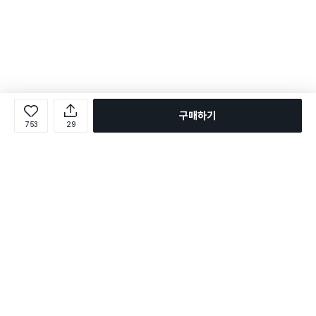
구매하기
753
29
로그인
온라인 다이소몰 1599-2211
온라인 다이소몰
다이소 매장 1522-4400
다이소 매장
평일 09:00 ~ 18:00
평일 09:00 ~ 18:00
주문조회
매장 상품 찾기
취소/교환/반품 신청
매장 위치 찾기
공지사항
1:1 문의
FAQ
고객센터