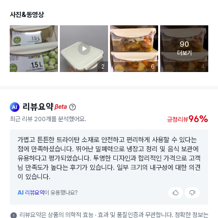
사진&동영상
90
고객 리뷰 
더보기
리뷰 이미지 등록 개수
2
리뷰 이미지 등록 개수
6
리뷰 이미
4
리뷰요약
ai
beta
96%
최근 리뷰 200개를 분석했어요.
긍정리뷰
가볍고 튼튼한 트라이탄 소재로 안전하고 편리하게 사용할 수 있다는
점에 만족하셨습니다. 뛰어난 밀폐력으로 냉장고 정리 및 음식 보관에
유용하다고 평가되었습니다. 투명한 디자인과 합리적인 가격으로 고객
님 만족도가 높다는 후기가 있습니다. 일부 크기의 내구성에 대한 의견
이 있습니다.
AI
리뷰요약
이 유용했나요?
리뷰요약은 상품의 의학적 효능 · 효과 및 품질인증과 무관합니다. 정확한 정보는