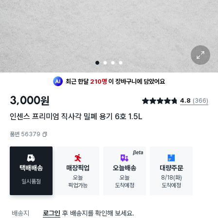
확대 보기
1
2
3
4
최근 한달
210명
이
장바구니에 담았어요
20대 여성
이 가장 많이
찜했어요
3,000
원
4.8
(366)
최근 한달
210명
이
장바구니에 담았어요
별점 4.8점
20대 여성
이 가장 많이
찜했어요
인센스 프리미엄 직사각 밀폐 용기 6호 1.5L
품번 56379
복사하기
BETA
택배배송
매장픽업
오늘배송
대량주문
오늘
오늘
8/18(화)
일시품절
픽업가능
도착예정
도착예정
배송지
로그인
후 배송지를 확인해 보세요.