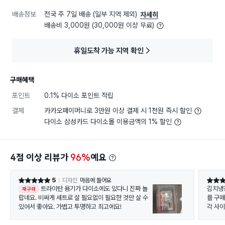
배송정보
전국 주 7일 배송 (일부 지역 제외)
자세히
배송비 3,000원 (30,000원 이상 무료)
휴일도착 가능 지역 확인
구매혜택
포인트
0.1% 다이소 포인트 적립
결제
카카오페이머니로 3만원 이상 결제 시 1천원 즉시 할인
다이소 삼성카드 다이소몰 이용금액의 1% 할인
4점 이상 리뷰가
96%
예요
5
디자인
마음에 들어요
별점 5점
별점 5
트라이탄 용기가 다이소에도 있다니 진짜 놀
김치냉
재구매
랍네요. 비싸게 세트로 살 필요없이 필요한 것만 살 수
를 구
있어서 좋아요. 가볍고 투명하고 최고에요!
각 사