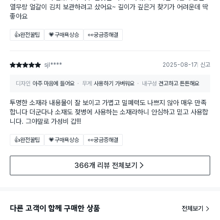
열무랑 얼갈이 김치 보관하려고 샀어요~ 깊이가 깊은거 찾기가 어려운데 딱
좋아요
👍완전꿀팁
💗구매욕상승
👀궁금증해결
sjl****
2025-08-17
신고
별점 5점
디자인
아주 마음에 들어요
무게
사용하기 가벼워요
내구성
견고하고 튼튼해요
투명한 소재라 내용물이 잘 보이고 가볍고 밀폐력도 나쁘지 않아 매우 만족
합니다 더군다나 소재도 젖병에 사용하는 소재라하니 안심하고 믿고 사용합
니다. 그야말로 가성비 갑!!!
👍완전꿀팁
💗구매욕상승
👀궁금증해결
366개 리뷰 전체보기
다른 고객이 함께 구매한 상품
전체보기