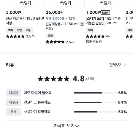
담기
담기
담기
3,000
36,000
1,000
2,0
원
원
원
NEW
진공 저장 용기 1350 ml 결
[스티커 포함] 디즈니 적층
휘어
개당
3,000
원
12개
착형
가능한 말랑핏 600 ml 아
2 L
진공저장용기(1350 ml)(결
이보리
착형)
택배배송
매장픽업
오늘배송
택배배송
택배
2,574
택배배송
45
별점 4.8점
별점 4.9점
별점 
건 작성
건 작성
53명 담는 중
2,574
별점 4.8점
건 작성
리뷰
전체보기
4.8
별점 4.8점
(366)
아주 마음에 들어요
65%
디자인
견고하고 튼튼해요
64%
내구성
사용하기 적당해요
53%
무게
자세히 보기