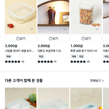
담기
담기
담기
3,000
3,000
1,000
5,0
원
원
원
스팀홀 정사각 내열 유리 찬
다용도 과실주병 1.2L
투명 보관 용기 500 ml
다용도
통 1.2 L
택배배송
매장픽업
택배배송
매장픽업
매장
43
41
39
별점 4.9점
별점 4.9점
별점 4.9점
별점 
건 작성
건 작성
건 작성
다른 고객이 함께 본 상품
전체보기