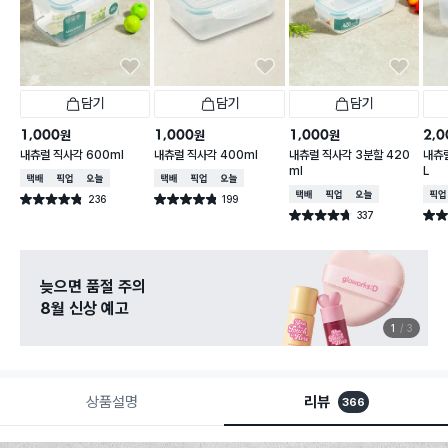
담기
담기
담기
1,000
1,000
1,000
2,0
원
원
원
내츄럴 직사각 600ml
내츄럴 직사각 400ml
내츄럴 직사각 3분할 420
내츄럴
ml
L
택배배송
매장픽업
오늘배송
택배배송
매장픽업
오늘배송
택배배송
매장픽업
오늘배송
매장
236
199
별점 4.8점
별점 4.8점
건 작성
건 작성
337
별점 4.7점
별점 
건 작성
늦으면 품절 주의
8월 신상 예고
1
3
상품설명
리뷰
366