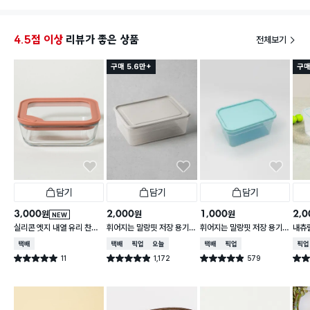
4.5점 이상
리뷰가 좋은 상품
전체보기
구매 5.6만+
구매
담기
담기
담기
3,000
2,000
1,000
2,0
원
원
원
NEW
실리콘 엣지 내열 유리 찬통
휘어지는 말랑핏 저장 용기
휘어지는 말랑핏 저장 용기
내츄럴
550 ml
2 L 그레이
900ml 스카이블루
L
택배배송
택배배송
매장픽업
오늘배송
택배배송
매장픽업
매장
11
1,172
579
별점 5.0점
별점 4.9점
별점 4.9점
별점 
건 작성
건 작성
건 작성