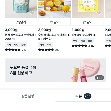
담기
담기
담기
3,000
3,000
1,000
2,0
원
원
원
퐁퐁 베이킹소다 주방세제 1
순샘 베이킹소다 주방세제 1.
리필타입 주방세제 1L
리오퐁
200 ml
5 L 레몬 향
택배배송
매장픽업
오늘배송
택배
택배배송
매장픽업
오늘배송
택배배송
매장픽업
3,412
별점 4.8점
별점 
건 작성
2,131
390
별점 4.8점
별점 4.8점
건 작성
건 작성
늦으면 품절 주의
8월 신상 예고
1
3
상품설명
리뷰
768