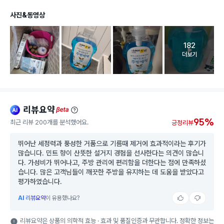
사진&동영상
182
고객 리뷰 
더보기
리뷰요약
ai
beta
95%
최근 리뷰 200개를 분석했어요.
긍정리뷰
뛰어난 세정력과 풍성한 거품으로 기름때 제거에 효과적이라는 후기가
많습니다. 민트 향이 산뜻한 설거지 경험을 선사한다는 의견이 많습니
다. 가성비가 뛰어나고, 주방 관리에 편리함을 더한다는 점에 만족하셨
습니다. 많은 고객님들이 깨끗한 주방을 유지하는 데 도움을 받았다고
평가하였습니다.
AI
리뷰요약
이 유용했나요?
리뷰요약은 상품의 의학적 효능 · 효과 및 품질인증과 무관합니다. 정확한 정보는