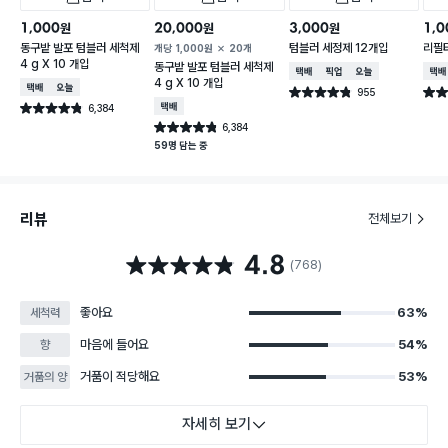
1,000
20,000
3,000
1,0
원
원
원
동구밭 발포 텀블러 세척제
텀블러 세정제 12개입
리필타
개당
1,000
원
20개
4 g X 10 개입
동구밭 발포 텀블러 세척제
택배배송
매장픽업
오늘배송
택배
4 g X 10 개입
택배배송
오늘배송
955
별점 4.8점
별점 
건 작성
6,384
택배배송
별점 4.8점
건 작성
6,384
별점 4.8점
건 작성
59명 담는 중
리뷰
전체보기
4.8
별점 4.8점
(768)
좋아요
63%
세척력
마음에 들어요
54%
향
거품이 적당해요
53%
거품의 양
자세히 보기