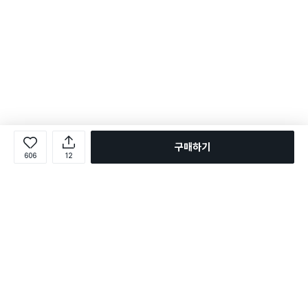
구매하기
606
12
로그인
온라인 다이소몰 1599-2211
온라인 다이소몰
다이소 매장 1522-4400
다이소 매장
평일 09:00 ~ 18:00
평일 09:00 ~ 18:00
주문조회
매장 상품 찾기
취소/교환/반품 신청
매장 위치 찾기