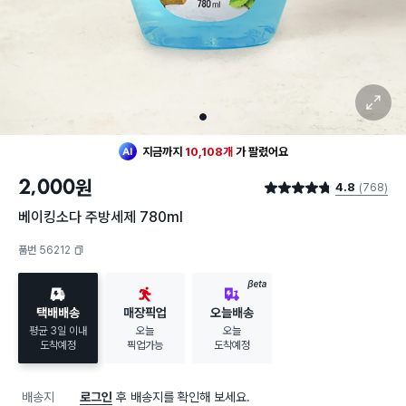
확대 보기
1
지금까지
10,108개
가
팔렸어요
2,000
원
4.8
(768)
별점 4.8점
베이킹소다 주방세제 780ml
품번 56212
복사하기
BETA
택배배송
매장픽업
오늘배송
평균 3일 이내
오늘
오늘
도착예정
픽업가능
도착예정
배송지
로그인
후 배송지를 확인해 보세요.