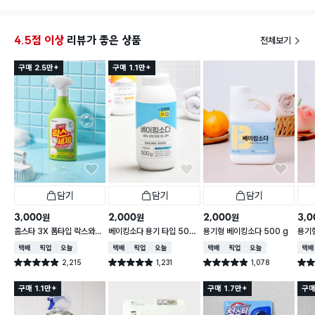
4.5점 이상
리뷰가 좋은 상품
전체보기
구매 2.5만+
구매 1.1만+
담기
담기
담기
3,000
2,000
2,000
3,0
원
원
원
홈스타 3X 폼타입 락스와세
베이킹소다 용기 타입 500
용기형 베이킹소다 500 g
용기형
제 (후레쉬향)
g
택배배송
매장픽업
오늘배송
택배배송
매장픽업
오늘배송
택배배송
매장픽업
오늘배송
택배
2,215
1,231
1,078
별점 4.9점
별점 4.9점
별점 4.9점
별점 
건 작성
건 작성
건 작성
구매 1.1만+
구매 1.7만+
구매