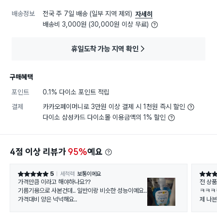
배송정보
전국 주 7일 배송 (일부 지역 제외)
자세히
배송비 3,000원 (30,000원 이상 무료)
휴일도착 가능 지역 확인
구매혜택
포인트
0.1% 다이소 포인트 적립
결제
카카오페이머니로 3만원 이상 결제 시 1천원 즉시 할인
다이소 삼성카드 다이소몰 이용금액의 1% 할인
4점 이상 리뷰가
95%
예요
5
세척력
보통이에요
별점 5점
별점 5
가격만큼 이라고 해야하나요??
전 상
기름기용으로 사본건데.. 일반이랑 비슷한 성능이예요..
ㅋㅋㅋ
가격대비 양은 넉넉해요..
제 나