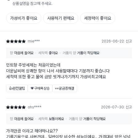
상품설명을 참고해 주세요.
가성비가 좋아요
사용하기 편해요
세정력이 좋아요
mie***
2026-06-22
신고
별점 5점
향
마음에 들어요
세척력
좋아요
거품의 양
거품이 적당해요
민트향 주방세제는 처음이었는데
더운날씨에 상쾌한 향이 나서 사용할때마다 기분까지 좋습니다
세척력 또한 좋고 물에 금방 씻겨나가기까지 가성비최고예요
👍완전꿀팁
💗구매욕상승
👀궁금증해결
ohs****
2026-07-30
신고
별점 5점
향
마음에 들어요
세척력
보통이에요
거품의 양
거품이 적당해요
가격만큼 이라고 해야하나요??
기름기용으로 사본건데.. 일반이랑 비슷한 성능이예요.. 가격대비 양은 넉넉