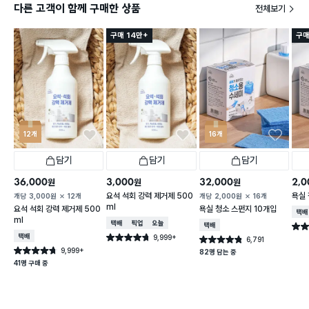
다른 고객이 함께 구매한 상품
전체보기
구매 14만+
구매
12개
16개
담기
담기
담기
36,000
3,000
32,000
2,0
원
원
원
요석 석회 강력 제거제 500
욕실 
개당
3,000
원
12개
개당
2,000
원
16개
ml
요석 석회 강력 제거제 500
욕실 청소 스펀지 10개입
택배
ml
택배배송
매장픽업
오늘배송
택배배송
별점 
택배배송
9,999+
별점 4.7점
6,791
별점 4.8점
건 작성
건 작성
9,999+
별점 4.7점
82명 담는 중
건 작성
41명 구매 중