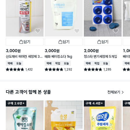
담기
담기
담기
3,000
3,000
2,000
1,0
원
원
원
산도깨비 에어컨 세정제 33
태화 베이킹소다 1kg
청스타 변기세정제 5개입
베이킹
0 ml
g
택배배송
오늘배송
택배배송
매장픽업
오늘배송
택배배송
매장픽업
오늘배송
택배
1,432
1,292
1,285
별점 4.8점
별점 4.8점
별점 4.8점
별점 
건 작성
건 작성
건 작성
다른 고객이 함께 본 상품
전체보기
구매 2.6만+
구매 4.4만+
구매