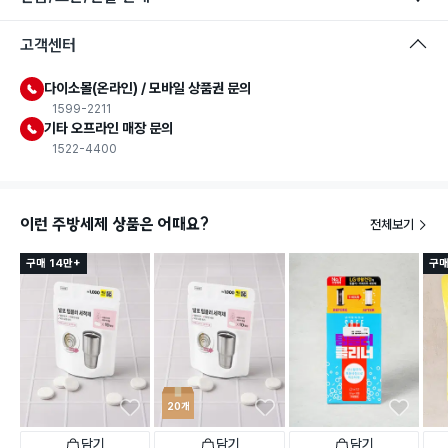
고객센터
다이소몰(온라인) / 모바일 상품권 문의
1599-2211
기타 오프라인 매장 문의
1522-4400
이런 주방세제 상품은 어때요?
전체보기
구매 14만+
구매
20개
담기
담기
담기