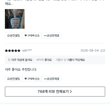
해요..
👍완전꿀팁
💗구매욕상승
👀궁금증해결
sdh***
2026-08-04
신고
별점 5점
향
아주 마음에 들어요
세척력
좋아요
거품의 양
거품이 적당해요
아주 좋아요 추천합니다
👍완전꿀팁
💗구매욕상승
👀궁금증해결
768개 리뷰 전체보기