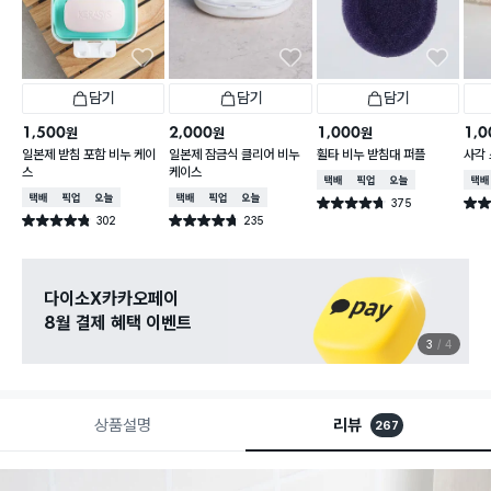
담기
담기
담기
1,500
2,000
1,000
1,0
원
원
원
일본제 받침 포함 비누 케이
일본제 잠금식 클리어 비누
휠타 비누 받침대 퍼플
사각 
스
케이스
택배배송
매장픽업
오늘배송
택배
택배배송
매장픽업
오늘배송
택배배송
매장픽업
오늘배송
375
별점 4.7점
별점 
건 작성
302
235
별점 4.8점
별점 4.7점
건 작성
건 작성
다이소X카카오페이
8월 결제 혜택 이벤트
3
4
상품설명
리뷰
267