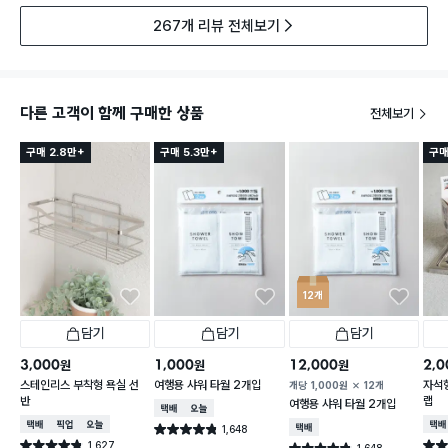
267개 리뷰 전체보기
다른 고객이 함께 구매한 상품
전체보기
구매 2.8만+
구매 5.3만+
구매
12개
담기
담기
담기
3,000
1,000
12,000
2,0
원
원
원
스테인리스 부착형 욕실 선
여행용 샤워 타월 2개입
자석형
개당
1,000
원
12개
반
랩
여행용 샤워 타월 2개입
택배배송
오늘배송
택배배송
매장픽업
오늘배송
택배
1,648
택배배송
별점 4.8점
건 작성
1,627
별점 4.8점
별점 
1,648