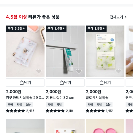
참 좋네요 하지만 직사각형 보통크기의 비누는 안들어
가요 조금 쓰고 넣으면 들어갈듯요 ㅋㅋ암튼 다이소 짱
이예요
4.5점 이상
리뷰가 좋은 상품
전체보기
구매 3.3만+
구매 1.4만+
구매 1.8만+
담기
담기
담기
2,000
2,000
2,000
2,0
원
원
원
짱구 하드 샤워 타월 29 X
롱 튜브 걸이 32 cm
클로버 샤워 타월
짱구 
95 cm
X 9
택배배송
매장픽업
오늘배송
택배배송
매장픽업
택배배송
매장픽업
오늘배송
택배
2,438
2,110
1,454
별점 4.9점
별점 4.9점
별점 4.9점
별점 
건 작성
건 작성
건 작성