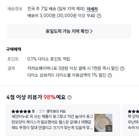
배송정보
전국 주 7일 배송 (일부 지역 제외)
자세히
배송비 3,000원 (30,000원 이상 무료)
휴일도착 가능 지역 확인
구매혜택
포인트
0.1% 다이소 포인트 적립
결제
카카오페이머니로 3만원 이상 결제 시 1천원 즉시 할인
다이소 삼성카드 다이소몰 이용금액의 1% 할인
4점 이상 리뷰가
98%
예요
5
크기
생각보다 커요
별점 5점
별점 4
세안비누로 꼭 쓰는 제품이 동그랗고 약간 높아서 동그
꽉 닫
란모양의 케이스가 필요했어요 헬스장 갈때나 여행갈
무난하
때도 뚜껑이 절대 안열리고 크기가 맞는게 있을까 찾던
속에 
2
중 사봤는데 딱 맞게 들어가고 제 비누는 높이가 높은편
단높이
인데도 들어가요 더 넓은제품도 들어가기에 충분하고