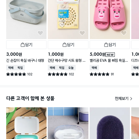
담기
담기
담기
3,000
1,000
5,000
1,0
원
원
원
NEW
긴 손잡이 욕실 바구니 대형
간단 배수구망 시트 원형 중
벨리곰 EVA 물 빠짐 욕실화
디즈
형 15매입
260~280 mm
컵
택배배송
매장픽업
택배배송
매장픽업
오늘배송
택배배송
택배
102
102
91
별점 4.9점
별점 4.9점
별점 4.9점
별점 
건 작성
건 작성
건 작성
다른 고객이 함께 본 상품
전체보기