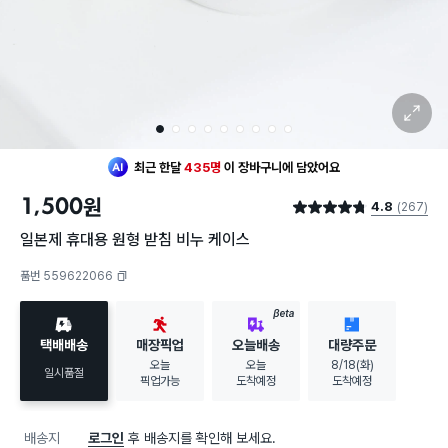
확대 보기
1
2
3
4
5
6
7
8
9
최근 한달
435명
이
장바구니에 담았어요
30대 여성
이 가장 많이
찜했어요
1,500
원
4.8
(267)
최근 한달
435명
이
장바구니에 담았어요
별점 4.8점
30대 여성
이 가장 많이
찜했어요
일본제 휴대용 원형 받침 비누 케이스
품번 559622066
복사하기
BETA
택배배송
매장픽업
오늘배송
대량주문
오늘
오늘
8/18(화)
일시품절
픽업가능
도착예정
도착예정
배송지
로그인
후 배송지를 확인해 보세요.