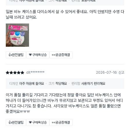
디자인
아주 마음에 들어요
크기
적당해요
편리함
보통이에요
일본 비누 케이스를 다이소에서 살 수 있어서 좋네요. 아직 안썼지만 수영 다
닐때 쓰려고 샀어요.
👍완전꿀팁
💗구매욕상승
👀궁금증해결
dlt********
2026-07-16
신고
별점 5점
디자인
아주 마음에 들어요
크기
적당해요
편리함
사용하기 편리해요
이거 품절 풀리길 기다리고 기다렸는데 정말 좋아요 일단 비누케이스 안에
하나가 더 들어가있으니깐 비누가 무르지않고 보관되고 뚜껑도 있어서 어디
가지고 다니기도 참 좋습니다. 사각모양 비누케이스도 얼른 품절 풀렸으면
좋겠어요ㅠㅠㅠ
👍완전꿀팁
💗구매욕상승
👀궁금증해결