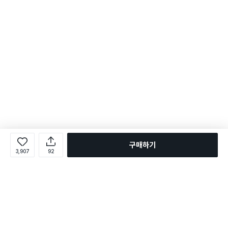
구매하기
3,907
92
로그인
온라인 다이소몰 1599-2211
온라인 다이소몰
다이소 매장 1522-4400
다이소 매장
평일 09:00 ~ 18:00
평일 09:00 ~ 18:00