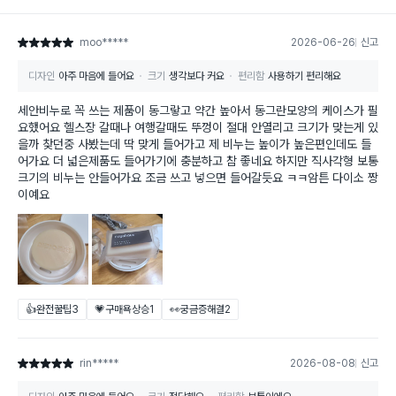
moo*****
2026-06-26
신고
별점 5점
디자인
아주 마음에 들어요
크기
생각보다 커요
편리함
사용하기 편리해요
세안비누로 꼭 쓰는 제품이 동그랗고 약간 높아서 동그란모양의 케이스가 필
요했어요 헬스장 갈때나 여행갈때도 뚜껑이 절대 안열리고 크기가 맞는게 있
을까 찾던중 사봤는데 딱 맞게 들어가고 제 비누는 높이가 높은편인데도 들
어가요 더 넓은제품도 들어가기에 충분하고 참 좋네요 하지만 직사각형 보통
크기의 비누는 안들어가요 조금 쓰고 넣으면 들어갈듯요 ㅋㅋ암튼 다이소 짱
이예요
👍완전꿀팁
3
💗구매욕상승
1
👀궁금증해결
2
rin*****
2026-08-08
신고
별점 5점