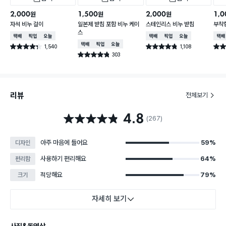
2,000
1,500
2,000
1,0
원
원
원
자석 비누 걸이
일본제 받침 포함 비누 케이
스테인리스 비누 받침
부착
스
택배배송
매장픽업
오늘배송
택배배송
매장픽업
오늘배송
택배
택배배송
매장픽업
오늘배송
1,540
1,108
별점 4.3점
별점 4.8점
별점 
건 작성
건 작성
303
별점 4.8점
건 작성
리뷰
전체보기
4.8
별점 4.8점
(267)
아주 마음에 들어요
59%
디자인
사용하기 편리해요
64%
편리함
적당해요
79%
크기
자세히 보기
사진&동영상