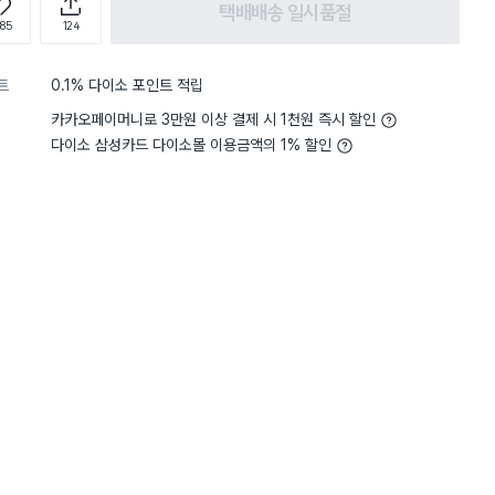
택배배송 일시품절
885
124
트
0.1% 다이소 포인트 적립
카카오페이머니로 3만원 이상 결제 시 1천원 즉시 할인
다이소 삼성카드 다이소몰 이용금액의 1% 할인
5
무게
사용하기 적당해요
5
무게
사용
별점 5점
 정말 더할나위 없이 좋지만 스
원래 예전에 다이어트할때 
많았는데 먹을라고 보면 없
는데 애먹었어요 끈끈이가 얼마나
심?
있는지 일본에서 붙여서 오는 스티
다이소는 사랑이쥬 보틀 1
아요. 한국에서 다시 붙이는 스
겟 했음
제네요 왜 이렇게 끈적거리는 건가
고 철 수세미로 문대서 지워서
.