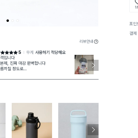
1,
1
2
3
포인
결제
리뷰안내
5
무게
사용하기 적당해요
점 5점
별점 5점
격입니다
제품은
재구매
본제, 진짜 마감 완벽합니다
티커 제거 하
름끼칠 정도로
짝 달라붙어 
 하나 없습니다
커는 그렇지 않
건 뭐 만능입니다
티커가 꼭 문
할 구석이 없이 세계 최고의 상품
요 선크림 바르
표면 다 흠집남