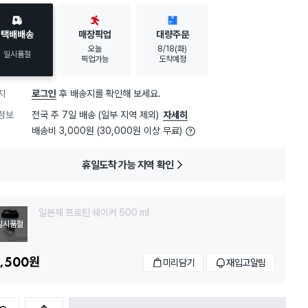
택배배송
매장픽업
대량주문
오늘
8/18(화)
일시품절
픽업가능
도착예정
지
로그인
후 배송지를 확인해 보세요.
정보
전국 주 7일 배송 (일부 지역 제외)
자세히
배송비 3,000원 (30,000원 이상 무료)
휴일도착 가능 지역 확인
일본제 프로틴 쉐이커 500 ml
일시품절
,500
원
미리담기
재입고알림