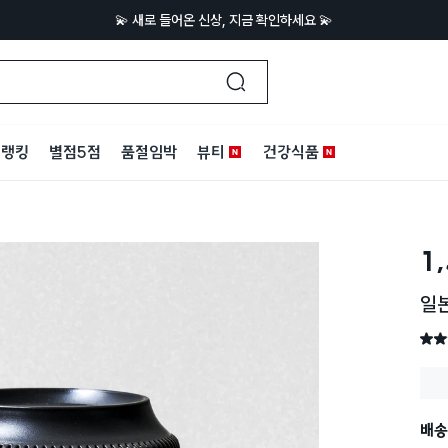
💫 새로 들어온 신상, 지금 확인하세요 💫
랭킹
별점5점
품절임박
뷰티
건강식품
1
일본
별점 
배송