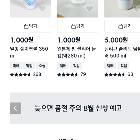
담기
담기
담기
장바구니
장바구니
장
원
원
원
1,000
1,000
5,000
웰빙 쉐이크볼 350
일본제 펄 클리어 물
실리콘 슬리브 텀
ml
컵(약280 ml)
러 500 ml
택배배송
매장픽업
오늘배송
택배배송
매장픽업
택배배송
매장픽업
268
79
63
별점 4.6점
별점 4.5점
별점 4.5점
건 작성
건 작성
건 작성
다이소X카카오페이 8월 결제 혜택 
이
전
슬
라
이
드