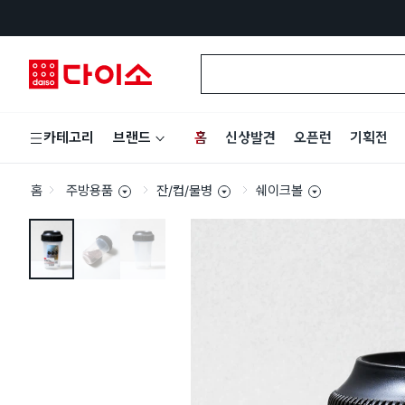
홈
신상발견
오픈런
기획전
카테고리
브랜드
홈
주방용품
잔/컵/물병
쉐이크볼