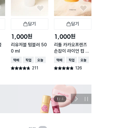
담기
담기
담기
바구니
장바구니
장바구니
장
원
원
원
1,000
1,000
5,000
블
리유저블 텀블러 50
리틀 카카오프렌즈
컬러 보틀 텀블러
0 ml
손잡이 라이언 컵 20
0 ml 아이보리
0ml
택배배송
매장픽업
오늘배송
택배배송
매장픽업
오늘배송
택배배송
매장픽업
211
126
36
별점 4.7점
별점 4.8점
별점 4.8점
건 작성
건 작성
건 작
이벤트
관심 
2
/
3
다
정
음
지
슬
라
이
드