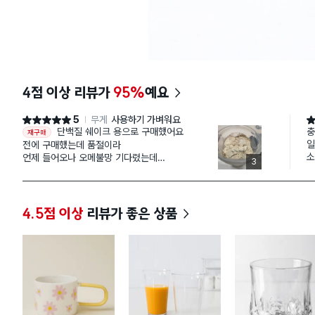
4점 이상 리뷰가
95%
예요
5
무게
사용하기 가벼워요
별점 5점
별
단백질 쉐이크 용으로 구매했어요
충
재구매
일
전에 구매했는데 품절이라
소
언제 들어오나 오메불망 기다렸는데
3
흠
알림 뜨자마자 바로 구매 ㅎㅎ
이
욕
잘 흔들어주면 잘 섞여서 먹기도 좋고
세척도 편해서 전 개인적으로 사용하기 좋더라구요
4.5점 이상
리뷰가 좋은 상품