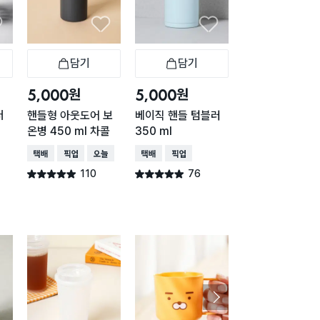
담기
담기
담기
바구니
장바구니
장바구니
장
원
원
원
5,000
5,000
1,000
더
핸들형 아웃도어 보
베이직 핸들 텀블러
다이아 온더락
온병 450 ml 차콜
350 ml
택배배송
매장픽업
오
택배배송
매장픽업
오늘배송
택배배송
매장픽업
54
별점 4.9점
건 작
110
76
별점 4.9점
별점 4.9점
건 작성
건 작성