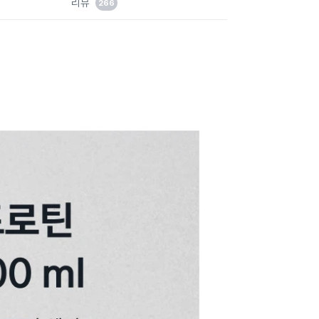
리뷰
266