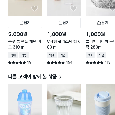
담기
담기
담기
장바구니
장바구니
장
원
원
원
2,000
1,000
1,000
봄꽃 롱 핸들 패턴 머
V자형 플라스틱 컵 6
클리어 다이아 온
그 310 ml
00 ml
락 280ml
택배배송
매장픽업
택배배송
매장픽업
택배배송
매장픽업
19
154
118
별점 5.0점
별점 4.9점
별점 4.9점
건 작성
건 작성
건 작성
다른 고객이 함께 본 상품