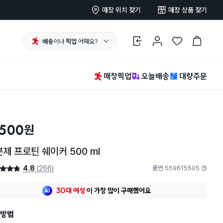
매장 위치 찾기
매장 상품 찾기
배송
이나
픽업
어때요?
로그인
마이페이지
찜 한 상품
장바구니
매장픽업
오늘배송
대량주문
,500
원
제 프로틴 쉐이커 500 ml
4.8
(266)
품번 559615505
4.8점
복사하기
최근 한달
522명
이
구매했어요
30대 여성
이 가장 많이
구매했어요
최근 한달
522명
이
구매했어요
방법
30대 여성
이 가장 많이
구매했어요