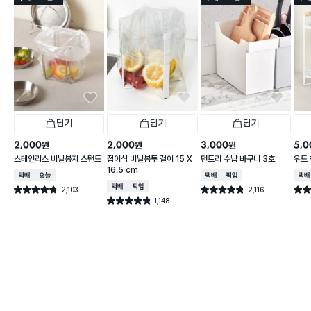
담기
담기
담기
2,000
2,000
3,000
5,0
원
원
원
스테인리스 비닐봉지 스탠드
접이식 비닐봉투 걸이 15 X
팬트리 수납 바구니 3호
우드 
16.5 cm
택배배송
오늘배송
택배배송
매장픽업
택배
택배배송
매장픽업
2,103
2,116
별점 4.8점
별점 4.8점
별점 
건 작성
건 작성
1,148
별점 4.8점
건 작성