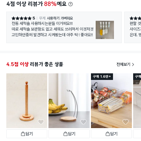
4점 이상 리뷰가
88%
예요
5
무게
사용하기 가벼워요
별점 5점
별점 5
전동 세척솔 사용하시는분들 이거에요!!!
편할 것
따로 세척솔 보관함도 없고 세워도 쓰러져서 이것저것
사이즈
고민하던중에 발견하고 시켜봤는데 아주 딱 ! 좋아요!!
은데. 
4.5점 이상
리뷰가 좋은 상품
전체보기
구매 1.6만+
구매
담기
담기
담기