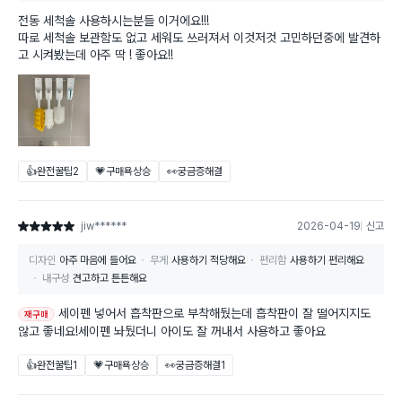
전동 세척솔 사용하시는분들 이거에요!!!
따로 세척솔 보관함도 없고 세워도 쓰러져서 이것저것 고민하던중에 발견하
고 시켜봤는데 아주 딱 ! 좋아요!!
👍완전꿀팁
2
💗구매욕상승
👀궁금증해결
jiw******
2026-04-19
신고
별점 5점
디자인
아주 마음에 들어요
무게
사용하기 적당해요
편리함
사용하기 편리해요
내구성
견고하고 튼튼해요
세이펜 넣어서 흡착판으로 부착해뒀는데 흡착판이 잘 떨어지지도
재구매
않고 좋네요!세이펜 놔뒀더니 아이도 잘 꺼내서 사용하고 좋아요
👍완전꿀팁
1
💗구매욕상승
👀궁금증해결
1