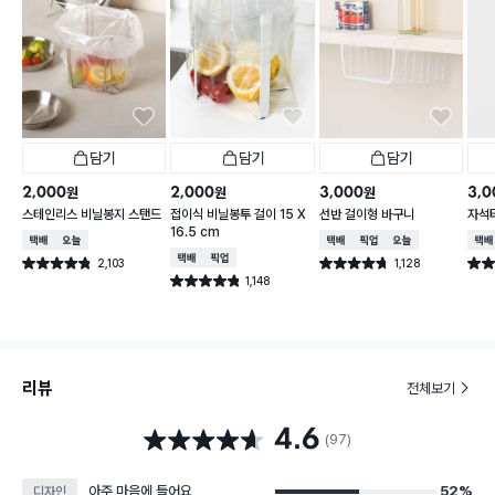
담기
담기
담기
2,000
2,000
3,000
3,0
원
원
원
스테인리스 비닐봉지 스탠드
접이식 비닐봉투 걸이 15 X
선반 걸이형 바구니
자석
16.5 cm
택배배송
오늘배송
택배배송
매장픽업
오늘배송
택배
택배배송
매장픽업
2,103
1,128
별점 4.8점
별점 4.7점
별점 
건 작성
건 작성
1,148
별점 4.8점
건 작성
리뷰
전체보기
4.6
별점 4.6점
(97)
아주 마음에 들어요
52%
디자인