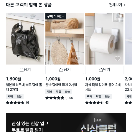
다른 고객이 함께 본 상품
전체보기
구매 1.9만+
담기
담기
담기
1,500
1,000
1,000
2,0
원
원
원
일본제 싱크대 봉투 걸이 홀
선반 걸이형 집게 2개입
자석 타입 걸이용 홀더 2개
자석 
더 2개입
세트
22.
택배배송
매장픽업
오늘배송
택배배송
오늘배송
택배배송
매장픽업
오늘배송
택배
1,006
별점 4.8점
건 작성
91
431
별점 4.7점
별점 4.4점
별점 
건 작성
건 작성
관심 있는 신상 입고
무료로 알림 받기