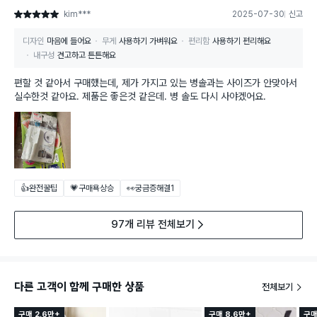
kim***
2025-07-30
신고
별점 5점
디자인
마음에 들어요
무게
사용하기 가벼워요
편리함
사용하기 편리해요
내구성
견고하고 튼튼해요
편할 것 같아서 구매했는데, 제가 가지고 있는 병솔과는 사이즈가 안맞아서
실수한것 같아요. 제품은 좋은것 같은데. 병 솔도 다시 사야겠어요.
👍완전꿀팁
💗구매욕상승
👀궁금증해결
1
97개 리뷰 전체보기
다른 고객이 함께 구매한 상품
전체보기
구매 2.6만+
구매 8.6만+
구매