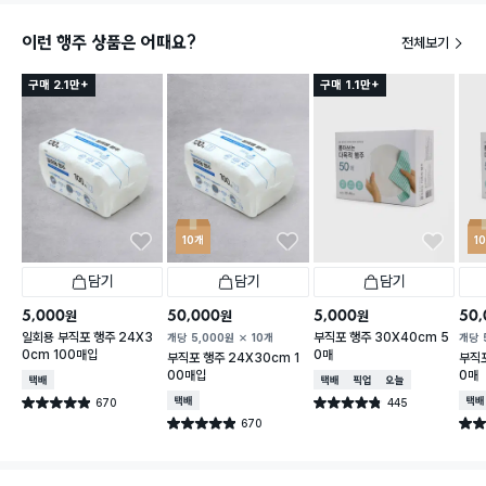
이런 행주 상품은 어때요?
전체보기
구매 2.1만+
구매 1.1만+
10개
1
담기
담기
담기
5,000
50,000
5,000
50,
원
원
원
일회용 부직포 행주 24X3
부직포 행주 30X40cm 5
개당
5,000
원
10개
개당
0cm 100매입
0매
부직포 행주 24X30cm 1
부직포
00매입
0매
택배배송
택배배송
매장픽업
오늘배송
670
택배배송
445
택배
별점 4.9점
별점 4.8점
건 작성
건 작성
670
별점 4.9점
별점 
건 작성