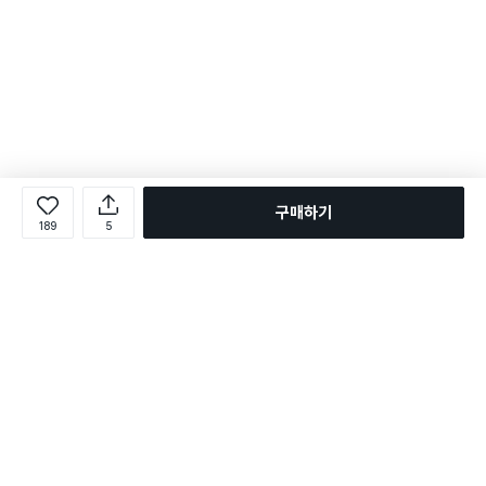
구매하기
189
5
로그인
온라인 다이소몰 1599-2211
온라인 다이소몰
다이소 매장 1522-4400
다이소 매장
평일 09:00 ~ 18:00
평일 09:00 ~ 18:00
주문조회
매장 상품 찾기
취소/교환/반품 신청
매장 위치 찾기
공지사항
1:1 문의