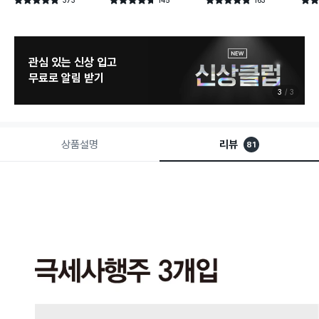
별점 4.8점
별점 4.7점
별점 4.8점
별점 
건 작성
건 작성
건 작성
관심 있는 신상 입고
무료로 알림 받기
3
3
상품설명
리뷰
81