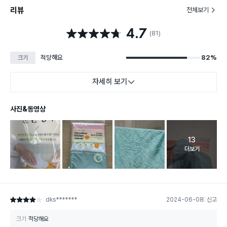
리뷰
전체보기
4.7
별점 4.7점
(81)
적당해요
82%
크기
자세히 보기
사진&동영상
13
고객 리뷰 
더보기
dks*******
2024-06-08
신고
별점 4점
크기
적당해요