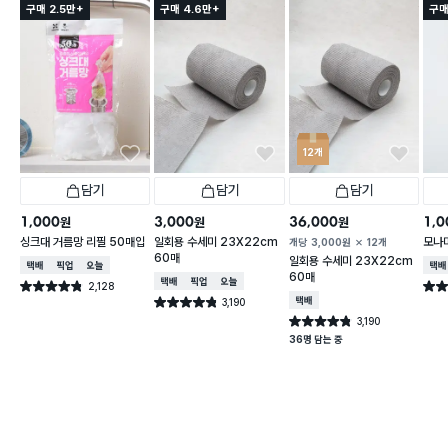
구매 2.5만+
구매 4.6만+
구매
12개
담기
담기
담기
1,000
3,000
36,000
1,0
원
원
원
싱크대 거름망 리필 50매입
일회용 수세미 23X22cm
모나미
개당
3,000
원
12개
60매
일회용 수세미 23X22cm
택배배송
매장픽업
오늘배송
택배
60매
택배배송
매장픽업
오늘배송
2,128
별점 4.8점
별점 
건 작성
3,190
택배배송
별점 4.8점
건 작성
3,190
별점 4.8점
건 작성
36명 담는 중