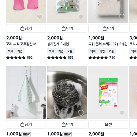
담기
담기
담기
2,000
2,000
1,000
3,0
원
원
원
고리 부착 고무장갑 M
봉지집게 3개입
파워 필터 수세미 (소) 2개입
크리넥
주 핑
택배배송
매장픽업
택배배송
매장픽업
오늘배송
택배배송
매장픽업
오늘배송
택배
892
855
790
별점 4.9점
별점 4.9점
별점 4.9점
별점 
건 작성
건 작성
건 작성
담기
담기
옵션
1,000
1,000
2,000
1,0
원
원
원
NEW
NEW