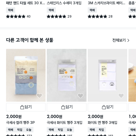
패턴 핸드 타월 세트 30 X
스테인리스 수세미 3개입
3M 스카치브라이트 베이직
촘촘 
30 cm 3개입
플라워 순면 행주
5 c
택배배송
택배배송
택배배송
택배
40
29
28
별점 4.9점
별점 4.9점
별점 4.9점
별점 
건 작성
건 작성
건 작성
다른 고객이 함께 본 상품
전체보기
담기
담기
담기
2,000
2,000
2,000
1,0
원
원
원
극세사 컬러 행주 3P
극세사 화이트 행주 3개입
화이트 면 행주 3매입
극세사
택배배송
매장픽업
오늘배송
택배배송
매장픽업
오늘배송
택배배송
매장픽업
택배
373
145
163