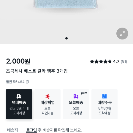
확대 보기
1
2,000
원
4.7
(81)
별점 4.7점
초극세사 베스트 칼라 행주 3개입
품번 55464
복사하기
BETA
택배배송
매장픽업
오늘배송
대량주문
평균 3일 이내
오늘
오늘
8/18(화)
도착예정
픽업가능
도착예정
도착예정
배송지
로그인
후 배송지를 확인해 보세요.