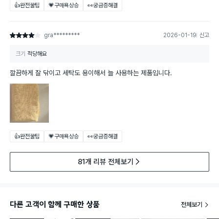
👍완전꿀팁
💗구매욕상승
👀궁금증해결
gra*********
2026-01-19
신고
별점 4점
크기
적당해요
깔끔하게 잘 닦이고 세탁도 용이해서 늘 사용하는 제품입니다.
👍완전꿀팁
💗구매욕상승
👀궁금증해결
81개 리뷰 전체보기
다른 고객이 함께 구매한 상품
전체보기