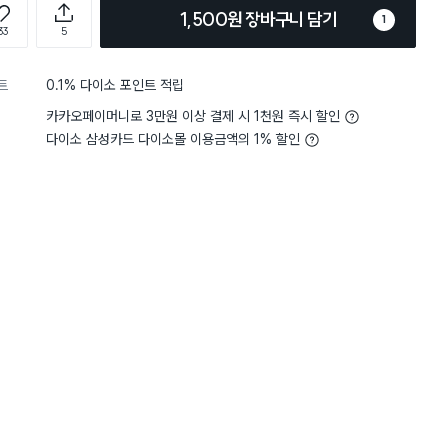
1,500원 장바구니 담기
1
33
5
트
0.1% 다이소 포인트 적립
카카오페이머니로 3만원 이상 결제 시 1천원 즉시 할인
다이소 삼성카드 다이소몰 이용금액의 1% 할인
5
편리함
사용하기 편리해요
5
편리함
별점 5점
엉킴도 줄고 먼지 제거에 도움이
9개길래... 작아도 될것 같
요. 사용하다보면 볼이 갈라져서
그런지 세탁볼 넣으면 쉽게
체해야되서 아쉽긴해요.
짐. 그래서 안넣으면 빨래가 엉켜서
안됨. 그래서 다시 넣어줌.