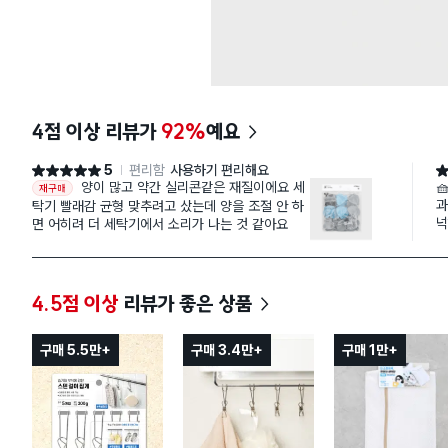
4점 이상 리뷰가
92%
예요
5
편리함
사용하기 편리해요
별점 5점
별
양이 많고 약간 실리콘같은 재질이에요 세
🧺 빨래할 때 옷감이 엉키는 걸
재구매
과
탁기 빨래감 균형 맞추려고 샀는데 양을 조절 안 하
넉
면 어히려 더 세탁기에서 소리가 나는 것 같아요
기
이
느
세
4.5점 이상
리뷰가 좋은 상품
지 
세
관
구매 5.5만+
구매 3.4만+
구매 1만+
래
있을 
빨
하