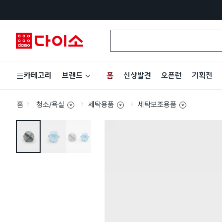
홈
신상발견
오픈런
기획전
카테고리
브랜드
홈
청소/욕실
세탁용품
세탁보조용품