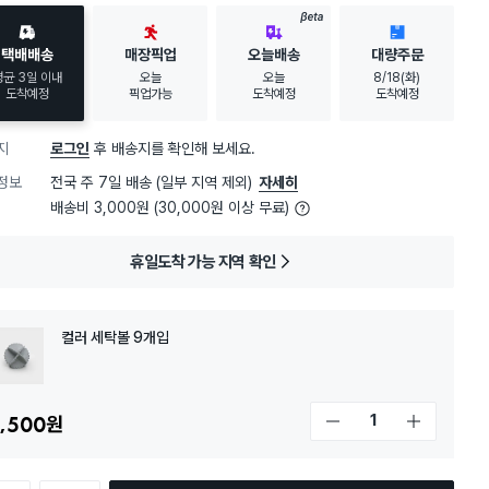
BETA
택배배송
매장픽업
오늘배송
대량주문
평균 3일 이내
오늘
오늘
8/18(화)
도착예정
픽업가능
도착예정
도착예정
지
로그인
후 배송지를 확인해 보세요.
정보
전국 주 7일 배송 (일부 지역 제외)
자세히
배송비 3,000원 (30,000원 이상 무료)
휴일도착 가능 지역 확인
컬러 세탁볼 9개입
,500
원
개수 감소
개수 증가