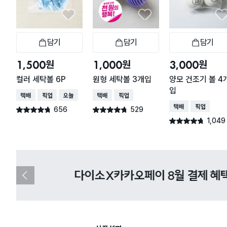
담기
담기
담기
장바구니
장바구니
장
원
원
원
1,500
1,000
3,000
컬러 세탁볼 6P
원형 세탁볼 3개입
양모 건조기 볼 4
입
택배배송
매장픽업
오늘배송
택배배송
매장픽업
택배배송
매장픽업
656
529
별점 4.7점
별점 4.7점
건 작성
건 작성
1,049
별점 4.7점
건 작성
다이소X카카오페이 8월 결제 혜택 
이
전
슬
라
이
드