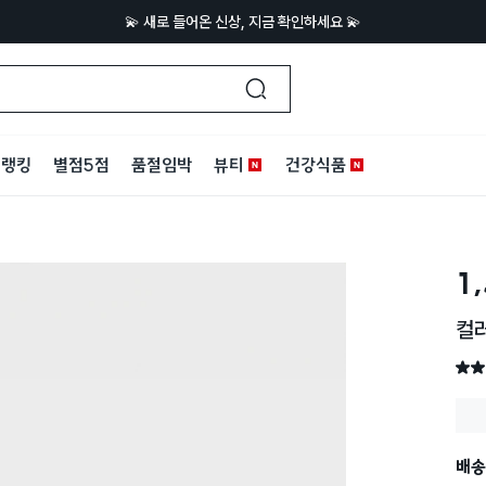
💫 새로 들어온 신상, 지금 확인하세요 💫
랭킹
별점5점
품절임박
뷰티
건강식품
1
컬
별점 
배송