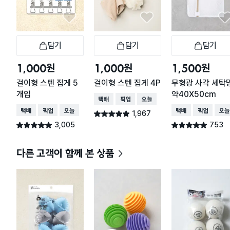
담기
담기
담기
장바구니
장바구니
장
원
원
원
1,000
1,000
1,500
걸이형 스텐 집게 5
걸이형 스텐 집게 4P
무형광 사각 세탁
개입
약40X50cm
택배배송
매장픽업
오늘배송
택배배송
매장픽업
오늘배송
택배배송
매장픽업
오늘
1,967
별점 4.9점
건 작성
3,005
753
별점 4.9점
별점 4.9점
건 작성
건 작성
다른 고객이 함께 본 상품