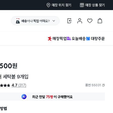
매장 위치 찾기
매장 상품 찾기
배송
이나
픽업
어때요?
로그인
마이페이지
찜 한 상품
장바구니
매장픽업
오늘배송
대량주문
,500
원
러 세탁볼 9개입
4.7
(317)
품번 55031
4.7점
복사하기
최근 한달
75명
이
구매했어요
30대 여성
이 가장 많이
구매했어요
최근 한달
75명
이
구매했어요
방법
30대 여성
이 가장 많이
구매했어요