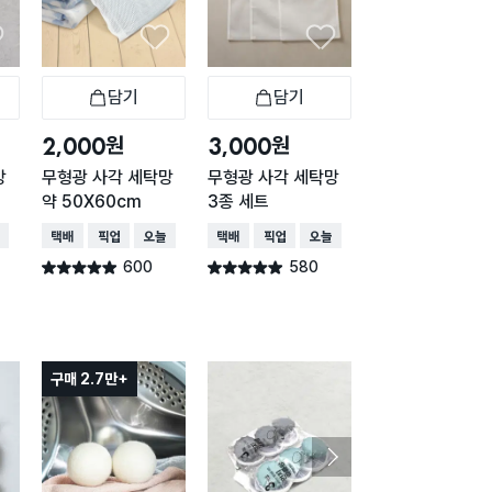
담기
담기
담기
바구니
장바구니
장바구니
장
원
원
원
2,000
3,000
2,000
망
무형광 사각 세탁망
무형광 사각 세탁망
무형광 고리형 세
약 50X60cm
3종 세트
망 60 X 70 cm
배송
택배배송
매장픽업
오늘배송
택배배송
매장픽업
오늘배송
택배배송
매장픽업
600
580
542
별점 4.9점
별점 4.9점
별점 4.9점
건 작성
건 작성
건 작
구매 2.7만+