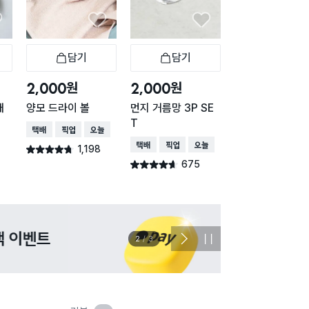
담기
담기
담기
바구니
장바구니
장바구니
장
원
원
원
2,000
2,000
2,000
개
양모 드라이 볼
먼지 거름망 3P SE
양모 건조기 볼 
T
입
택배배송
매장픽업
오늘배송
택배배송
매장픽업
오늘배송
택배배송
매장픽업
1,198
별점 4.7점
건 작성
675
100
별점 4.6점
별점 4.8점
건 작성
건 작
이벤트
관심 
2
/
3
다
정
음
지
슬
라
이
드