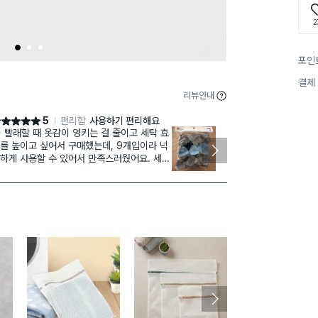
2
1
2
3
포인
결제
리뷰안내
5
편리함
사용하기 편리해요
점 5점
별점 5점
 줄이고 세탁 효
세탁할 때 옷 
를 높이고 싶어서 구매했는데, 9개입이라 넉
되는 느낌이에
하게 사용할 수 있어서 만족스러웠어요. 세탁
주기적으로 교
에 함께 넣어 사용하면 빨래끼리 뭉치는 느낌
 줄어들고, 옷 사이사이 공간을 만들어주는
낌이라 편했어요. 사용 방법도 간단해서 그냥
탁할 때 같이 넣기만 하면 돼서 손이 많이 가
않는 점이 좋았어요. 컬러도 알록달록해서
탁할 때 찾기 쉽고, 사용 후에도 눈에 잘 보여
리하기 편해요. 여러 개 들어 있어서 한 번 빨
할 때 여러 개 활용할 수 있고 오래 사용할 수
것 같아요. 세탁할 때 작은 아이템 하나로
래 관리를 더 편하게 하고 싶은 분들께 추천
고 싶은 제품이에요 😊