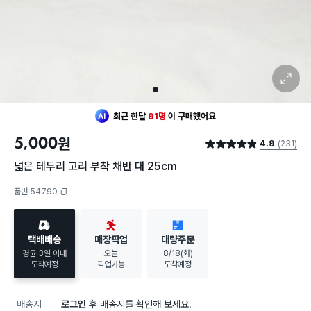
확대 보기
1
최근 한달
91명
이
구매했어요
5,000
원
4.9
(231)
별점 4.9점
넓은 테두리 고리 부착 채반 대 25cm
품번 54790
복사하기
택배배송
매장픽업
대량주문
평균 3일 이내
오늘
8/18(화)
도착예정
픽업가능
도착예정
배송지
로그인
후 배송지를 확인해 보세요.