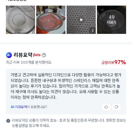
49
고객 리뷰 
더보기
리뷰 이미지 등록 개수
2
리뷰요약
ai
beta
97%
최근 리뷰 200개를 분석했어요.
긍정리뷰
가볍고 견고하여 실용적인 디자인으로 다양한 활용이 가능하다고 평가
되었습니다. 튼튼한 내구성과 위생적인 스테인리스 재질에 대한 만족
감이 높다는 후기가 있습니다. 합리적인 가격으로 고객님 만족도가 높
아 재구매 의사도 높다는 의견이 많습니다. 오래 사용할 수 있는 상품
이라는 점에 만족하셨습니다.
AI
리뷰요약
이 유용했나요?
리뷰요약은 상품의 의학적 효능 · 효과 및 품질인증과 무관합니다. 정확한 정보는
상품설명을 참고해 주세요.