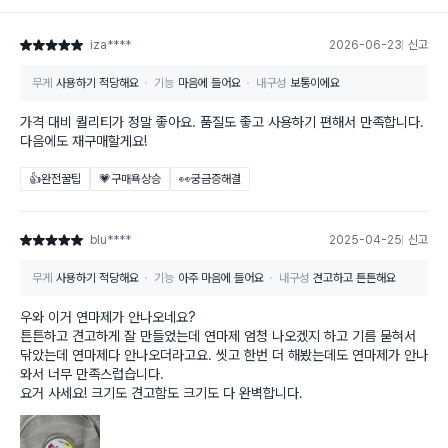
iza****
2026-06-23
신고
별점 5점
무게
사용하기 적당해요
기능
마음에 들어요
내구성
보통이에요
가격 대비 퀄리티가 정말 좋아요. 품질도 좋고 사용하기 편해서 만족합니다.
다음에도 재구매할게요!
👍완전꿀팁
💗구매욕상승
👀궁금증해결
blu****
2025-04-25
신고
별점 5점
무게
사용하기 적당해요
기능
아주 마음에 들어요
내구성
견고하고 튼튼해요
우와 이거 연마제가 안나오네요?
튼튼하고 견고하게 잘 만들었는데 연마제 엄청 나오겠지 하고 기름 묻혀서
닦았는데 연마제다 안나오더라고요. 씻고 한번 더 해봤는데도 연마제가 안나
와서 너무 만족스럽습니다.
요거 사세요! 크기도 견고함도 크기도 다 완벽합니다.