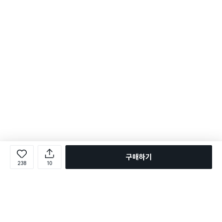
구매하기
238
10
로그인
온라인 다이소몰 1599-2211
온라인 다이소몰
다이소 매장 1522-4400
다이소 매장