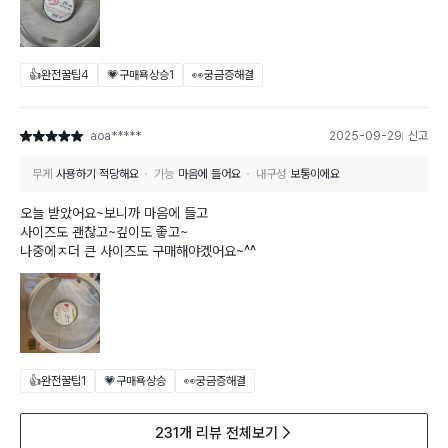
👍완전꿀팁
4
💗구매욕상승
1
👀궁금증해결
aoa*****
2025-09-29
신고
별점 5점
무게
사용하기 적당해요
기능
마음에 들어요
내구성
보통이에요
오늘 받았어요~보니까 마음에 들고
사이즈도 괜찮고~깊이도 좋고~
나중에ㅈ더 큰 사이즈도 구매해야겠어요~^^
👍완전꿀팁
1
💗구매욕상승
👀궁금증해결
231개 리뷰 전체보기