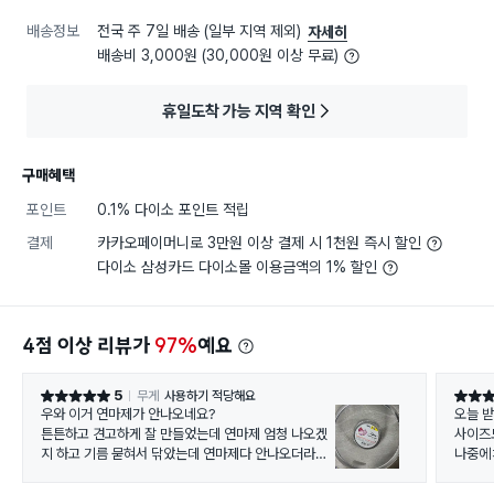
배송정보
전국 주 7일 배송 (일부 지역 제외)
자세히
배송비 3,000원 (30,000원 이상 무료)
휴일도착 가능 지역 확인
구매혜택
포인트
0.1% 다이소 포인트 적립
결제
카카오페이머니로 3만원 이상 결제 시 1천원 즉시 할인
다이소 삼성카드 다이소몰 이용금액의 1% 할인
4점 이상 리뷰가
97%
예요
5
무게
사용하기 적당해요
별점 5점
별점 5
우와 이거 연마제가 안나오네요?
튼튼하고 견고하게 잘 만들었는데 연마제 엄청 나오겠
사이즈
지 하고 기름 묻혀서 닦았는데 연마제다 안나오더라고
나중에
요. 씻고 한번 더 해봤는데도 연마제가 안나와서 너무
만족스럽습니다.