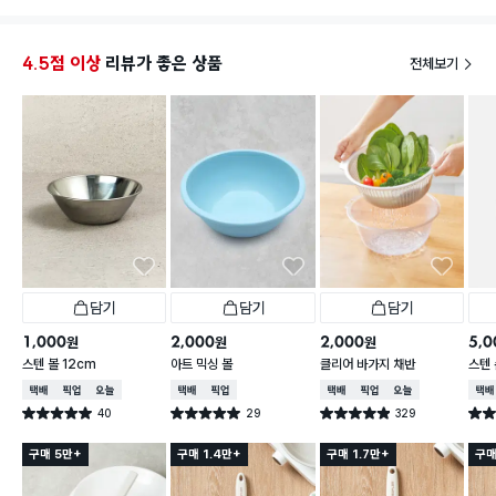
요거 사세요! 크기도 견고함도 크기도 다 완벽합니다.
4.5점 이상
리뷰가 좋은 상품
전체보기
담기
담기
담기
1,000
2,000
2,000
5,0
원
원
원
스텐 볼 12cm
아트 믹싱 볼
클리어 바가지 채반
스텐 
택배배송
매장픽업
오늘배송
택배배송
매장픽업
택배배송
매장픽업
오늘배송
택배
40
29
329
별점 5.0점
별점 5.0점
별점 4.9점
별점 
건 작성
건 작성
건 작성
구매 5만+
구매 1.4만+
구매 1.7만+
구매