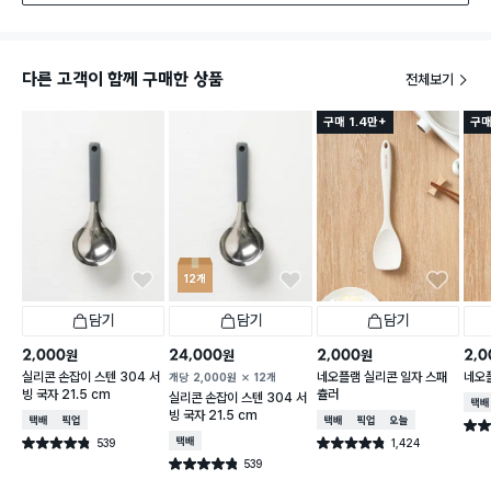
다른 고객이 함께 구매한 상품
전체보기
구매 1.4만+
구매
12개
담기
담기
담기
2,000
24,000
2,000
2,0
원
원
원
실리콘 손잡이 스텐 304 서
네오플램 실리콘 일자 스패
네오
개당
2,000
원
12개
빙 국자 21.5 cm
츌러
실리콘 손잡이 스텐 304 서
택배
빙 국자 21.5 cm
택배배송
매장픽업
택배배송
매장픽업
오늘배송
별점 
539
택배배송
1,424
별점 4.8점
별점 4.8점
건 작성
건 작성
539
별점 4.8점
건 작성