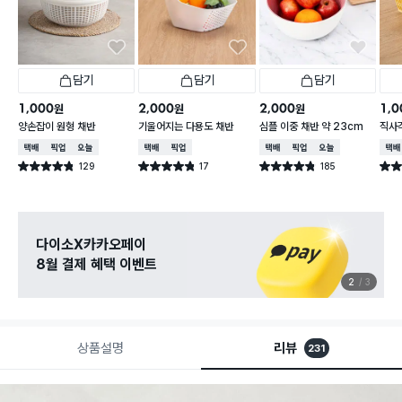
담기
담기
담기
1,000
2,000
2,000
1,0
원
원
원
양손잡이 원형 채반
기울어지는 다용도 채반
심플 이중 채반 약 23cm
직사각
택배배송
매장픽업
오늘배송
택배배송
매장픽업
택배배송
매장픽업
오늘배송
택배
129
17
185
별점 4.8점
별점 4.8점
별점 4.8점
별점 
건 작성
건 작성
건 작성
관심 있는 신상 입고
무료로 알림 받기
3
3
상품설명
리뷰
231