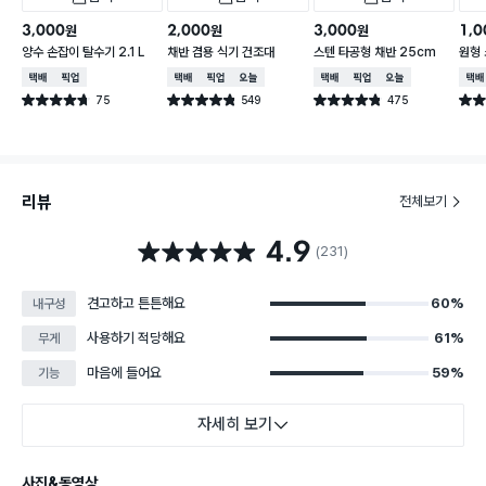
3,000
2,000
3,000
1,0
원
원
원
양수 손잡이 탈수기 2.1 L
채반 겸용 식기 건조대
스텐 타공형 채반 25cm
원형 
택배배송
매장픽업
택배배송
매장픽업
오늘배송
택배배송
매장픽업
오늘배송
택배
75
549
475
별점 4.7점
별점 4.8점
별점 4.8점
별점 
건 작성
건 작성
건 작성
리뷰
전체보기
4.9
별점 4.9점
(231)
견고하고 튼튼해요
60%
내구성
사용하기 적당해요
61%
무게
마음에 들어요
59%
기능
자세히 보기
사진&동영상