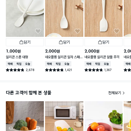
담기
담기
담기
1,000
2,000
2,000
2,0
원
원
원
실리콘 스푼 대형
네오플램 실리콘 일자 스패
네오플램 실리콘 알뜰 주걱
네오
츌러
택배배송
매장픽업
오늘배송
택배배송
매장픽업
오늘배송
택배배송
매장픽업
오늘배송
택배
2,678
1,421
1,367
별점 4.8점
별점 4.8점
별점 4.8점
별점 
건 작성
건 작성
건 작성
다른 고객이 함께 본 상품
전체보기