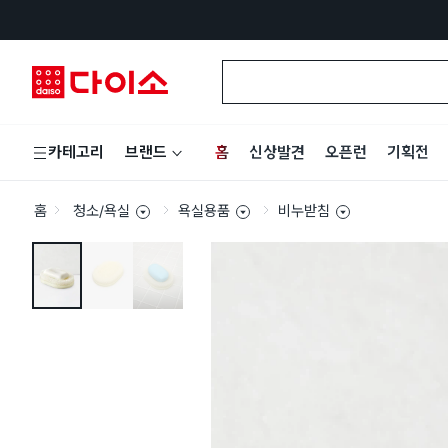
홈
신상발견
오픈런
기획전
카테고리
브랜드
홈
청소/욕실
욕실용품
비누받침