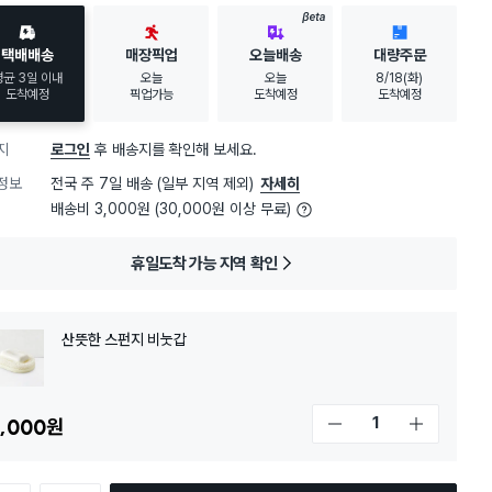
BETA
택배배송
매장픽업
오늘배송
대량주문
평균 3일 이내
오늘
오늘
8/18(화)
도착예정
픽업가능
도착예정
도착예정
지
로그인
후 배송지를 확인해 보세요.
정보
전국 주 7일 배송 (일부 지역 제외)
자세히
배송비 3,000원 (30,000원 이상 무료)
휴일도착 가능 지역 확인
산뜻한 스펀지 비눗갑
,000
원
개수 감소
개수 증가