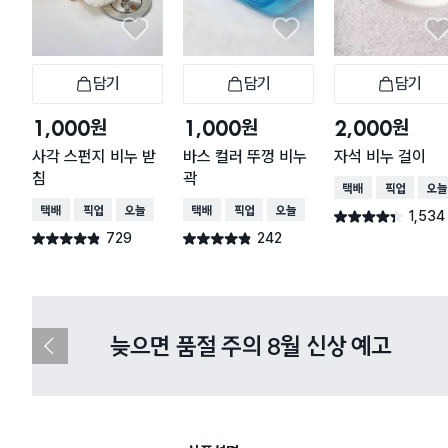
담기
담기
담기
장바구니
장바구니
장
원
원
원
1,000
1,000
2,000
사각 스펀지 비누 받
바스 컬러 뚜껑 비누
자석 비누 걸이
침
곽
택배배송
매장픽업
오늘
택배배송
매장픽업
오늘배송
택배배송
매장픽업
오늘배송
1,534
별점 4.3점
건 작성
729
242
별점 4.8점
별점 4.8점
건 작성
건 작성
다이소X카카오페이 8월 결제 혜택 
이
전
슬
라
이
드