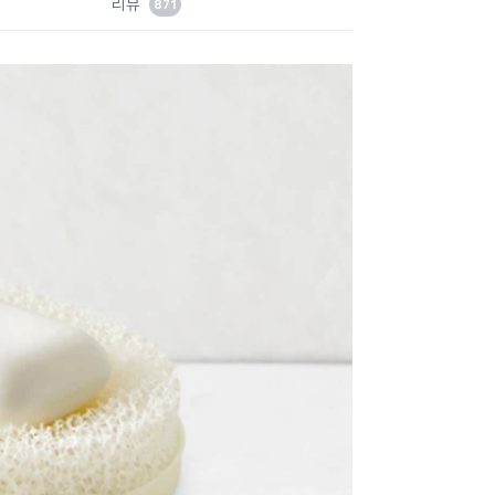
리뷰
871