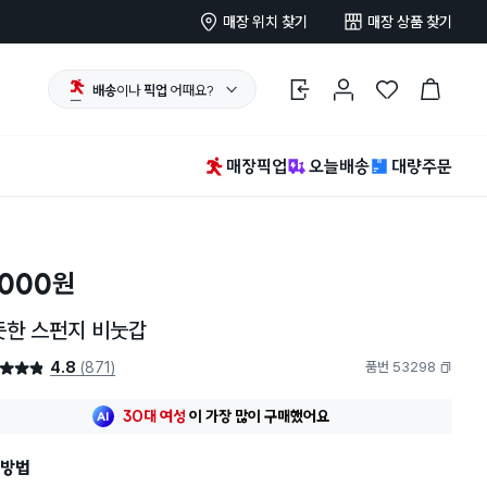
매장 위치 찾기
매장 상품 찾기
배송
이나
픽업
어때요?
로그인
마이페이지
찜 한 상품
장바구니
매장픽업
오늘배송
대량주문
,000
원
뜻한 스펀지 비눗갑
4.8
(871)
품번 53298
4.8점
복사하기
최근 한달
508명
이
구매했어요
30대 여성
이 가장 많이
구매했어요
최근 한달
508명
이
구매했어요
방법
30대 여성
이 가장 많이
구매했어요