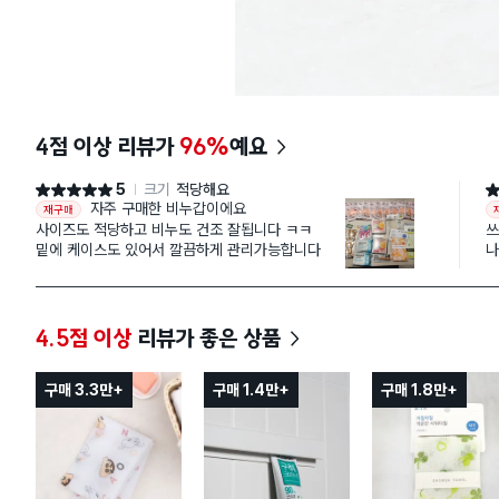
4점 이상 리뷰가
96%
예요
5
크기
적당해요
별점 5점
별
자주 구매한 비누갑이에요
재구매
사이즈도 적당하고 비누도 건조 잘됩니다 ㅋㅋ
쓰
밑에 케이스도 있어서 깔끔하게 관리가능합니다
나
오
요
하
고
4.5점 이상
리뷰가 좋은 상품
정
굿
구매 3.3만+
구매 1.4만+
구매 1.8만+