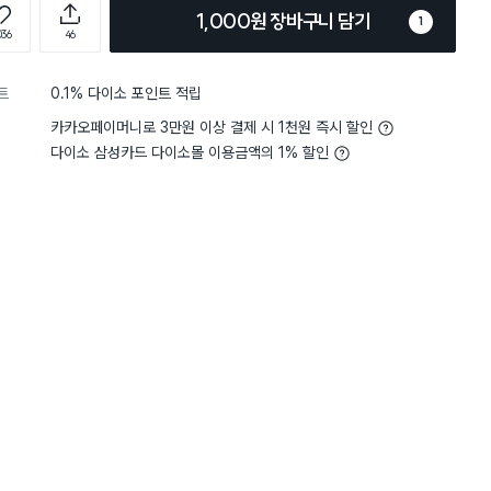
1,000원 장바구니 담기
1
036
46
트
0.1% 다이소 포인트 적립
카카오페이머니로 3만원 이상 결제 시 1천원 즉시 할인
다이소 삼성카드 다이소몰 이용금액의 1% 할인
5
크기
적당해요
5
크기
적
별점 5점
매함
스텐 비누 받침대와 함께 
대로 벽걸이를 하고싶은데 
구매였지만 주방 설거지바용으로
비누가 묻으면 매번 닦아내
지 받침대가 꼭 필요했는데
 받침대를 썼는데, 규조토 성능이
붙어서 이걸로 바꿈