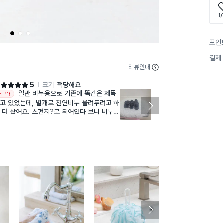
1,
1
2
3
포인
결제
리뷰안내
5
크기
적당해요
점 5점
별점 5점
일반 비누용으로 기존에 똑같은 제품
재구
재구매
재구매
고 있었는데, 별개로 천연비누 올려두려고 하
이전엔 욕실용
 더 샀어요. 스펀지?로 되어있다 보니 비누를
하나 더 구매
래 올려놔도 비누 물러짐 현상이 없어서 좋아
이전엔 규조토
. 스펀지에 묻은 비누로 세면대 청소도 종종
떨어지고 들러
는데 진짜 개편하고 개꿀입니다ㅋㅋㅋ 그리
 일단 스펀지라 물이 잘 빠지니까, 곰팡이 걱
 없어서 좋음ㅜㅜ 물때 낄 걱정도 없고, 여튼
.