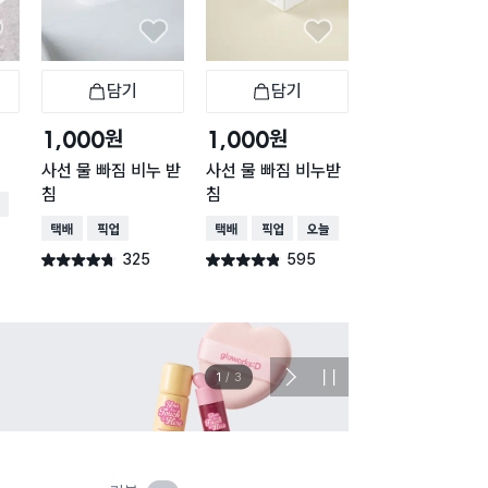
담기
담기
담기
바구니
장바구니
장바구니
장
원
원
원
1,000
1,000
1,000
사선 물 빠짐 비누 받
사선 물 빠짐 비누받
흡착형 비누 보관
침
침
화이트
배송
택배배송
매장픽업
택배배송
매장픽업
오늘배송
택배배송
매장픽업
오
325
595
175
별점 4.7점
별점 4.8점
별점 4.3점
건 작성
건 작성
건 작
이벤트
관심 
2
/
3
다
정
음
지
슬
라
이
드