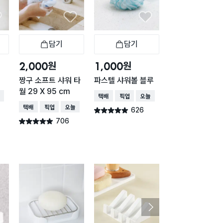
담기
담기
담기
바구니
장바구니
장바구니
장
원
원
원
2,000
1,000
1,000
짱구 소프트 샤워 타
파스텔 샤워볼 블루
파스텔 샤워볼 핑
월 29 X 95 cm
배송
택배배송
매장픽업
오늘배송
택배배송
매장픽업
오
택배배송
매장픽업
오늘배송
626
621
별점 4.9점
별점 4.9점
건 작성
건 작
706
별점 4.9점
건 작성