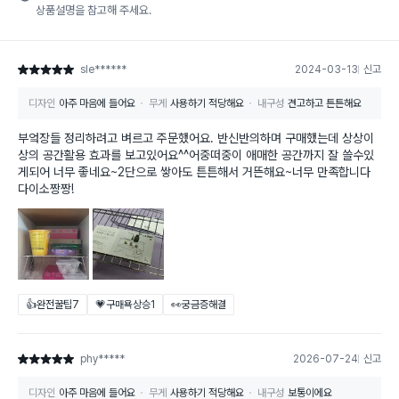
상품설명을 참고해 주세요.
sle******
2024-03-13
신고
별점 5점
디자인
아주 마음에 들어요
무게
사용하기 적당해요
내구성
견고하고 튼튼해요
부엌장들 정리하려고 벼르고 주문했어요. 반신반의하며 구매했는데 상상이
상의 공간활용 효과를 보고있어요^^어중떠중이 애매한 공간까지 잘 쓸수있
게되어 너무 좋네요~2단으로 쌓아도 튼튼해서 거뜬해요~너무 만족합니다
다이소짱짱!
👍완전꿀팁
7
💗구매욕상승
1
👀궁금증해결
phy*****
2026-07-24
신고
별점 5점
디자인
아주 마음에 들어요
무게
사용하기 적당해요
내구성
보통이에요