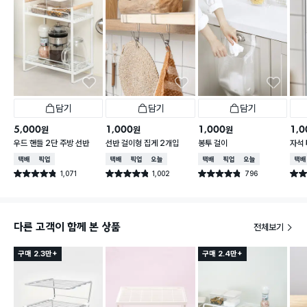
담기
담기
담기
5,000
1,000
1,000
1,0
원
원
원
우드 핸들 2단 주방 선반
선반 걸이형 집게 2개입
봉투 걸이
자석 
형
택배배송
매장픽업
택배배송
매장픽업
오늘배송
택배배송
매장픽업
오늘배송
택배
1,071
1,002
796
별점 4.8점
별점 4.8점
별점 4.8점
별점 
건 작성
건 작성
건 작성
다른 고객이 함께 본 상품
전체보기
구매 2.3만+
구매 2.4만+