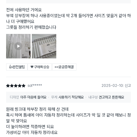
전에 사용하던 거에요
부엌 상부장에 하나 사용중이었는데 딱 2개 들어가면 사이즈 맞을거 같아 하
나 더 구매했어요
그릇들 정리하기 편해졌습니다
👍완전꿀팁
💗구매욕상승
👀궁금증해결
sof*****
2025-02-10
신고
별점 5점
디자인
아주 마음에 들어요
무게
사용하기 적당해요
내구성
견고하고 튼튼해요
원래 씽크대 하부장 정리 워해 산 건데
혹시 하며 틈새에 아이 자동차 정리하는데 사이즈가 딱 일 것 같아 해보니 정
말 딱 맞아요
더 높이하려면 적층하면 되요
가성비갑 아이 자동차 정리네요