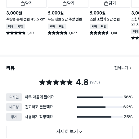
담기
담기
담기
3,000
5,000
5,000
3,0
원
원
원
주방용 틈새 선반 45.5 cm
우드 핸들 2단 주방 선반
스틸 조립식 2단 선반
조립식
21 X
택배배송
매장픽업
택배배송
매장픽업
택배배송
매장픽업
택배
1,317
1,077
1,181
별점 4.8점
별점 4.8점
별점 4.7점
건 작성
건 작성
건 작성
별점 
리뷰
전체보기
4.8
별점 4.8점
(973)
아주 마음에 들어요
56%
디자인
견고하고 튼튼해요
62%
내구성
사용하기 적당해요
75%
무게
자세히 보기