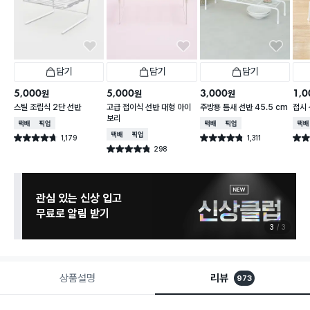
담기
담기
담기
5,000
5,000
3,000
1,0
원
원
원
스틸 조립식 2단 선반
고급 접이식 선반 대형 아이
주방용 틈새 선반 45.5 cm
접시
보리
택배배송
매장픽업
택배배송
매장픽업
택배
택배배송
매장픽업
1,179
1,311
별점 4.7점
별점 4.8점
별점 
건 작성
건 작성
298
별점 4.8점
건 작성
관심 있는 신상 입고
무료로 알림 받기
3
3
상품설명
리뷰
973