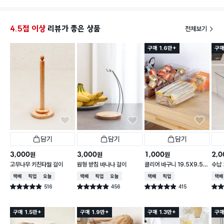
4.5점 이상
리뷰가 좋은 상품
전체보기
구매 1.6만+
구매
담기
담기
담기
3,000
3,000
1,000
2,0
원
원
원
고무나무 키친타월 걸이
원형 받침 바나나 걸이
클리어 바구니 19.5X9.5X
수납 
6.2cm
택배배송
매장픽업
오늘배송
택배배송
매장픽업
오늘배송
택배배송
매장픽업
택배
516
456
415
별점 4.9점
별점 4.9점
별점 4.9점
별점 
건 작성
건 작성
건 작성
구매 1.5만+
구매 1.9만+
구매 1.3만+
구매