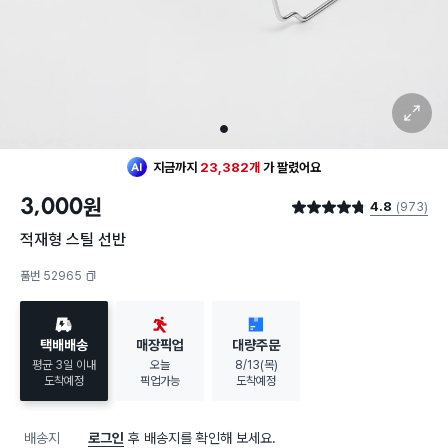
확대 보기
1
지금까지
23,382개
가
팔렸어요
3,000
원
4.8
(973)
별점 4.8점
적재형 스틸 선반
품번 52965
복사하기
택배배송
매장픽업
대량주문
평균 3일 이내
오늘
8/13(목)
도착예정
픽업가능
도착예정
배송지
로그인
후 배송지를 확인해 보세요.