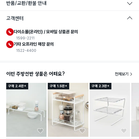
반품/교환/환불 안내
고객센터
다이소몰(온라인) / 모바일 상품권 문의
1599-2211
기타 오프라인 매장 문의
1522-4400
이런 주방선반 상품은 어때요?
전체보기
구매 2.4만+
구매 1.5만+
구매 2.3만+