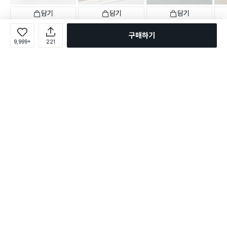
담기
담기
담기
2,000
3,000
3,000
5,0
원
원
원
구매하기
접이식 비닐봉투 걸이 15 X
팬트리 수납 바구니 3호
주방용 틈새 선반 45.5 cm
우드 
9,999+
221
16.5 cm
택배배송
매장픽업
택배배송
매장픽업
택배
택배배송
매장픽업
2,103
1,317
별점 4.8점
별점 4.8점
별점 
건 작성
건 작성
1,135
별점 4.8점
건 작성
31명 담는 중
로그인
온라인 다이소몰 1599-2211
온라인 다이소몰
다이소 매장 1522-4400
다이소 매장
평일 09:00 ~ 18:00
평일 09:00 ~ 18:00
주문조회
매장 상품 찾기
취소/교환/반품 신청
매장 위치 찾기
공지사항
1:1 문의
FAQ
고객센터