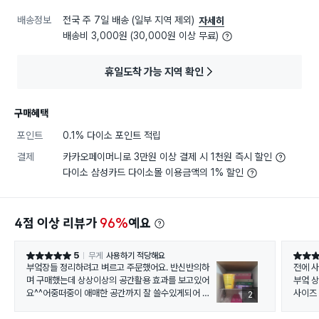
배송정보
전국 주 7일 배송 (일부 지역 제외)
자세히
배송비 3,000원 (30,000원 이상 무료)
휴일도착 가능 지역 확인
구매혜택
포인트
0.1% 다이소 포인트 적립
결제
카카오페이머니로 3만원 이상 결제 시 1천원 즉시 할인
다이소 삼성카드 다이소몰 이용금액의 1% 할인
4점 이상 리뷰가
96%
예요
5
무게
사용하기 적당해요
별점 5점
별점 5
부엌장들 정리하려고 벼르고 주문했어요. 반신반의하
전에 
며 구매했는데 상상이상의 공간활용 효과를 보고있어
부엌 
요^^어중떠중이 애매한 공간까지 잘 쓸수있게되어 너
사이즈
2
무 좋네요~2단으로 쌓아도 튼튼해서 거뜬해요~너무
그릇들
만족합니다 다이소짱짱!