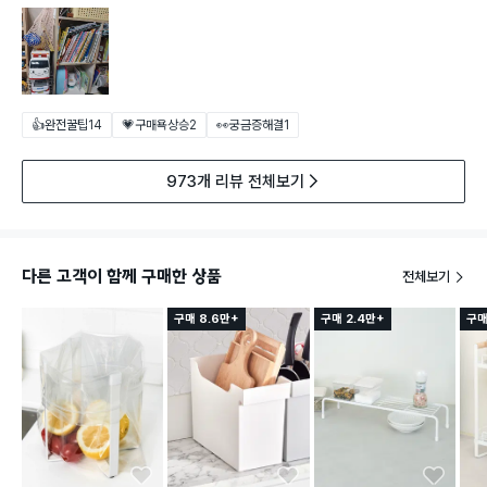
👍완전꿀팁
14
💗구매욕상승
2
👀궁금증해결
1
973개 리뷰 전체보기
다른 고객이 함께 구매한 상품
전체보기
구매 8.6만+
구매 2.4만+
구매