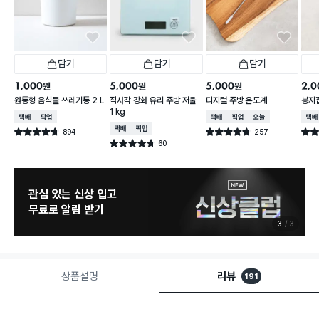
담기
담기
담기
1,000
5,000
5,000
2,0
원
원
원
원통형 음식물 쓰레기통 2 L
직사각 강화 유리 주방 저울
디지털 주방 온도계
봉지
1 kg
택배배송
매장픽업
택배배송
매장픽업
오늘배송
택배
택배배송
매장픽업
894
257
별점 4.7점
별점 4.7점
별점 
건 작성
건 작성
60
별점 4.7점
건 작성
관심 있는 신상 입고
무료로 알림 받기
3
3
상품설명
리뷰
191