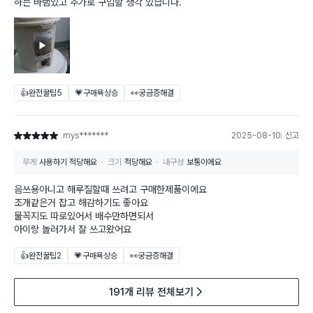
하는 바램있고 추가로 구입할 생각 있습니다.
👍완전꿀팁
5
💗구매욕상승
👀궁금증해결
mys*******
2025-08-10
신고
별점 5점
무게
사용하기 적당해요
크기
적당해요
내구성
보통이에요
음쓰용아니고 해루질할때 쓰려고 구매한제품이에요
조개같은거 잡고 해감하기도 좋아요
물꼭지도 따로있어서 배수만하면되서
아이랑 놀러가서 잘 쓰고왔어요
👍완전꿀팁
2
💗구매욕상승
👀궁금증해결
191개 리뷰 전체보기