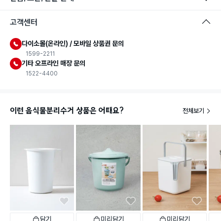
고객센터
다이소몰(온라인) / 모바일 상품권 문의
1599-2211
기타 오프라인 매장 문의
1522-4400
이런 음식물분리수거 상품은 어때요?
전체보기
일시품절
일시품절
담기
미리담기
미리담기