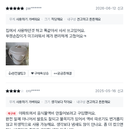
par******
2026-06-12
신고
별점 5점
무게
사용하기 가벼워요
크기
적당해요
내구성
견고하고 튼튼해요
집에서 사용하던것 하고 똑같아서 사서 쓰고있어요.
뚜껑손잡이가 미끄러워서 제가 편리하게 고쳤어요ㅋ
👍완전꿀팁
3
💗구매욕상승
👀궁금증해결
cro*****
2025-05-16
신고
별점 4점
무게
사용하기 가벼워요
크기
생각보다 작아요
내구성
견고하고 튼튼해요
아파트에서 음식물액비 만들어보려고 구입했어요.
재구매
완전 밀폐 아니어서 발효도 잘되고 물꼭지가 있어서 액비 따르기도 번거롭지
않고 위생적으로 사용 가능해요. 생각보다 냄새도 많이 안나요. 좀 더 컸으면