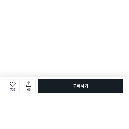
구매하기
739
66
로그인
온라인 다이소몰 1599-2211
온라인 다이소몰
다이소 매장 1522-4400
다이소 매장