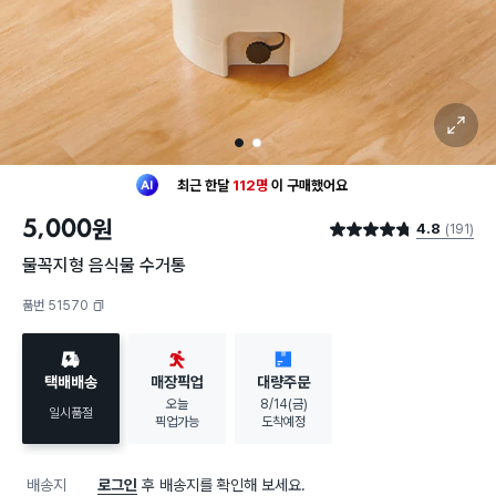
확대 보기
1
2
최근 한달
112명
이
구매했어요
20대 여성
이 가장 많이
구매했어요
5,000
원
4.8
(191)
최근 한달
112명
이
구매했어요
별점 4.8점
20대 여성
이 가장 많이
구매했어요
물꼭지형 음식물 수거통
품번 51570
복사하기
택배배송
매장픽업
대량주문
오늘
8/14(금)
일시품절
픽업가능
도착예정
배송지
로그인
후 배송지를 확인해 보세요.