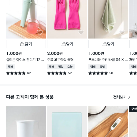
담기
담기
담기
1,000
2,000
1,000
1,0
원
원
원
실리콘 아이스 캔디기 17 X
주름 고무장갑 중형
부드러운 주방 타월 34 X 7
패턴 
4 cm
0 cm
30 
택배배송
택배배송
매장픽업
오늘배송
택배배송
매장픽업
택배
62
52
50
별점 4.9점
별점 4.9점
별점 4.9점
별점 
건 작성
건 작성
건 작성
다른 고객이 함께 본 상품
전체보기
구매