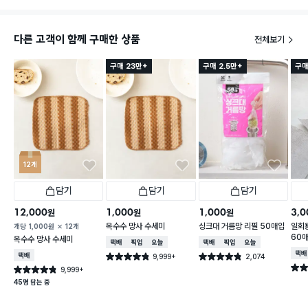
다른 고객이 함께 구매한 상품
전체보기
구매 23만+
구매 2.5만+
구매
12개
담기
담기
담기
12,000
1,000
1,000
3,0
원
원
원
옥수수 망사 수세미
싱크대 거름망 리필 50매입
일회용
개당
1,000
원
12개
60
옥수수 망사 수세미
택배배송
매장픽업
오늘배송
택배배송
매장픽업
오늘배송
택배
택배배송
9,999+
2,074
별점 4.8점
별점 4.8점
건 작성
건 작성
별점 
9,999+
별점 4.8점
건 작성
45명 담는 중