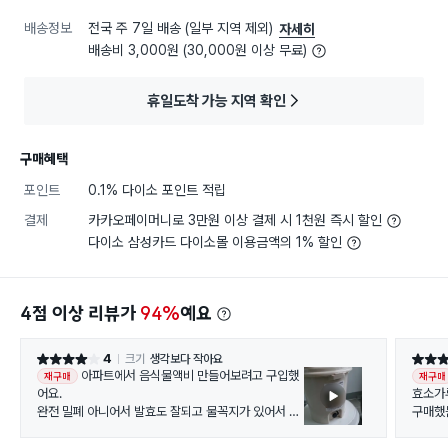
배송정보
전국 주 7일 배송 (일부 지역 제외)
자세히
배송비 3,000원 (30,000원 이상 무료)
휴일도착 가능 지역 확인
구매혜택
포인트
0.1% 다이소 포인트 적립
결제
카카오페이머니로 3만원 이상 결제 시 1천원 즉시 할인
다이소 삼성카드 다이소몰 이용금액의 1% 할인
4점 이상 리뷰가
94%
예요
4
크기
생각보다 작아요
별점 4점
별점 5
아파트에서 음식물액비 만들어보려고 구입했
재구매
재구매
어요.
효소가
완전 밀폐 아니어서 발효도 잘되고 물꼭지가 있어서 액
구매했는
비 따르기도 번거롭지 않고 위생적으로 사용 가능해요.
생각보다 냄새도 많이 안나요. 좀 더 컸으면하는 바램있