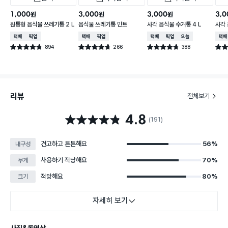
1,000
3,000
3,000
3,0
원
원
원
원통형 음식물 쓰레기통 2 L
음식물 쓰레기통 민트
사각 음식물 수거통 4 L
사각 
택배배송
매장픽업
택배배송
매장픽업
택배배송
매장픽업
오늘배송
택배
894
266
388
별점 4.7점
별점 4.7점
별점 4.7점
별점 
건 작성
건 작성
건 작성
리뷰
전체보기
4.8
별점 4.8점
(191)
견고하고 튼튼해요
56%
내구성
사용하기 적당해요
70%
무게
적당해요
80%
크기
자세히 보기
사진&동영상