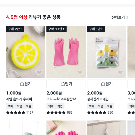
고 추가로 구입할 생각 있습니다.
4.5점 이상
리뷰가 좋은 상품
전체보기
구매 2만+
구매 1.1만+
구매 1만+
담기
담기
담기
1,000
2,000
2,000
3,0
원
원
원
과일 손뜨개 수세미
고리 부착 고무장갑 M
봉지집게 3개입
크리넥
주 핑
택배배송
매장픽업
오늘배송
택배배송
매장픽업
택배배송
매장픽업
오늘배송
택배
1,157
885
850
별점 4.9점
별점 4.9점
별점 4.9점
별점 
건 작성
건 작성
건 작성