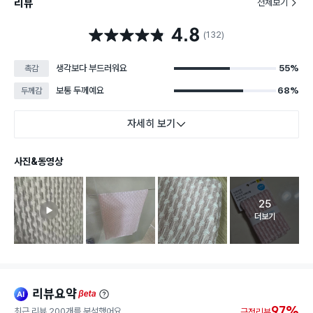
리뷰
전체보기
4.8
별점 4.8점
(132)
생각보다 부드러워요
55%
촉감
보통 두께예요
68%
두께감
자세히 보기
사진&동영상
25
고객 리뷰 
더보기
리뷰요약
ai
beta
97%
최근 리뷰 200개를 분석했어요.
긍정리뷰