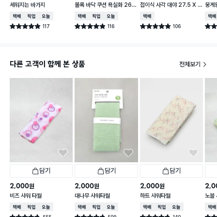
세워지는 바가지
볼록 바닥 쿠션 욕실화 260
접이식 사각 대야 27.5 X 2
뭉게뭉
~280 mm
3 cm
cm
택배배송
매장픽업
오늘배송
택배배송
매장픽업
오늘배송
택배배송
택배
117
116
106
별점 4.9점
별점 4.9점
별점 4.9점
별점 
건 작성
건 작성
건 작성
다른 고객이 함께 본 상품
전체보기
담기
담기
담기
2,000
2,000
2,000
2,0
원
원
원
비즈 샤워 타월
대나무 샤워타월
하트 샤워타월
노블 
택배배송
매장픽업
오늘배송
택배배송
매장픽업
오늘배송
택배배송
매장픽업
오늘배송
택배
555
509
140