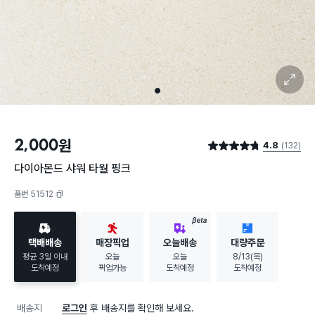
확대 보기
1
2,000
원
4.8
(132)
별점 4.8점
다이아몬드 샤워 타월 핑크
품번 51512
복사하기
BETA
택배배송
매장픽업
오늘배송
대량주문
평균 3일 이내
오늘
오늘
8/13(목)
도착예정
픽업가능
도착예정
도착예정
배송지
로그인
후 배송지를 확인해 보세요.