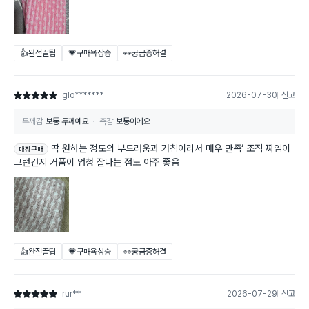
👍완전꿀팁
💗구매욕상승
👀궁금증해결
glo*******
2026-07-30
신고
별점 5점
두께감
보통 두께예요
촉감
보통이에요
딱 원하는 정도의 부드러움과 거침이라서 매우 만족‘ 조직 짜임이
매장구매
그런건지 거품이 엄청 잘다는 점도 아주 좋음
👍완전꿀팁
💗구매욕상승
👀궁금증해결
rur**
2026-07-29
신고
별점 5점