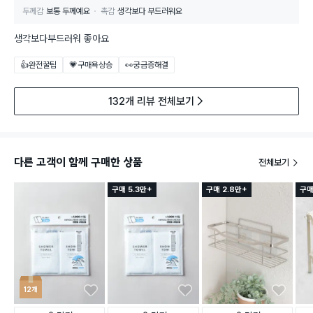
두께감
보통 두께예요
촉감
생각보다 부드러워요
생각보다부드러워 좋아요
👍완전꿀팁
💗구매욕상승
👀궁금증해결
132개 리뷰 전체보기
다른 고객이 함께 구매한 상품
전체보기
구매 5.3만+
구매 2.8만+
구매
12개