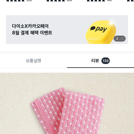
별점 4.8점
별점 4.8점
별점 4.8점
별점 
건 작성
건 작성
건 작성
다이소X카카오페이
8월 결제 혜택 이벤트
2
3
상품설명
리뷰
132