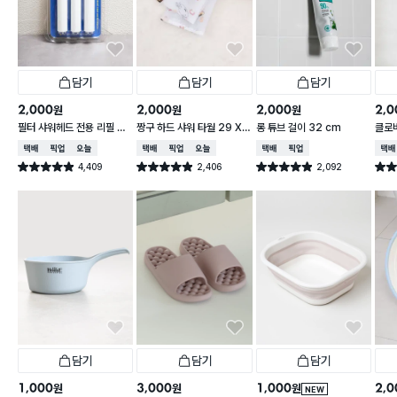
담기
담기
담기
2,000
2,000
2,000
2,0
원
원
원
필터 샤워헤드 전용 리필 필
짱구 하드 샤워 타월 29 X
롱 튜브 걸이 32 cm
클로
터 3개입
95 cm
택배배송
매장픽업
오늘배송
택배배송
매장픽업
오늘배송
택배배송
매장픽업
택배
4,409
2,406
2,092
별점 4.9점
별점 4.9점
별점 4.9점
별점 
건 작성
건 작성
건 작성
담기
담기
담기
1,000
3,000
1,000
2,0
원
원
원
NEW