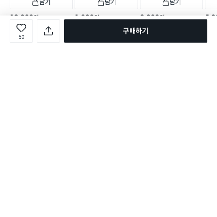
담기
담기
담기
12,000
1,000
3,000
5,0
원
원
원
여행용 샤워 타월 2개입
스테인리스 부착형 욕실 선
화이트
개당
1,000
원
12개
구매하기
반
여행용 샤워 타월 2개입
50
택배배송
오늘배송
택배
택배배송
매장픽업
오늘배송
택배배송
1,611
별점 4.8점
별점 
건 작성
1,605
별점 4.8점
1,611
별점 4.8점
건 작성
건 작성
로그인
온라인 다이소몰 1599-2211
온라인 다이소몰
다이소 매장 1522-4400
다이소 매장
평일 09:00 ~ 18:00
평일 09:00 ~ 18:00
주문조회
매장 상품 찾기
취소/교환/반품 신청
매장 위치 찾기
공지사항
1:1 문의
FAQ
고객센터
1:1 문의
제휴문의