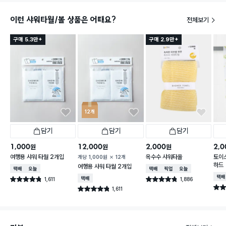
이런 샤워타월/볼 상품은 어때요?
전체보기
구매 5.3만+
구매 2.9만+
12개
담기
담기
담기
1,000
12,000
2,000
2,0
원
원
원
여행용 샤워 타월 2개입
옥수수 샤워타올
토이
개당
1,000
원
12개
하드
여행용 샤워 타월 2개입
택배배송
오늘배송
택배배송
매장픽업
오늘배송
택배
1,611
택배배송
1,886
별점 4.8점
별점 4.8점
건 작성
건 작성
별점 
1,611
별점 4.8점
건 작성