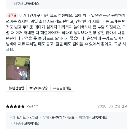
내구성
보통이에요
이거 1인가구 아닌 집도 추천해요. 집에 하나 있으면 은근 용이하게
재구매
쓰이는 효자템! 과일 소량 자르기도 편하고, 간단한 거 자를 때 큰 도마는 면
적도 넓고 무거운 데다가 설거지 거리까지 늘어버리니 좀 부담 되잖아요. 그
럴 때 이거 꺼내면 다 해결이어요~ 작다고 생각보다 엄청 얇진 않아서 나름
탄탄하니 단점을 못 볼 정도로 쓰임새가 좋습미다. 손잡이에 구멍도 있어서
냄비에 재료 투하할 때도 좋고, 말릴 때도 걸어둘 수 있어서 좋아요. 그냥 사
세요.
👍완전꿀팁
💗구매욕상승
👀궁금증해결
kwa***
2026-06-23
신고
별점 5점
두께
보기보다 얇아요
무게
사용하기 가벼워요
미끄러움
보통이에요
내구성
보통이에요