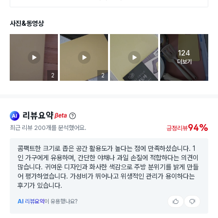
사진&동영상
124
고객 리뷰 
더보기
리뷰 이미지 등록 개수
2
리뷰 이미지 등록 개수
2
리뷰요약
ai
beta
94%
최근 리뷰 200개를 분석했어요.
긍정리뷰
콤팩트한 크기로 좁은 공간 활용도가 높다는 점에 만족하셨습니다. 1
인 가구에게 유용하며, 간단한 야채나 과일 손질에 적합하다는 의견이
많습니다. 귀여운 디자인과 화사한 색감으로 주방 분위기를 밝게 만들
어 평가하였습니다. 가성비가 뛰어나고 위생적인 관리가 용이하다는
후기가 있습니다.
AI
리뷰요약
이 유용했나요?