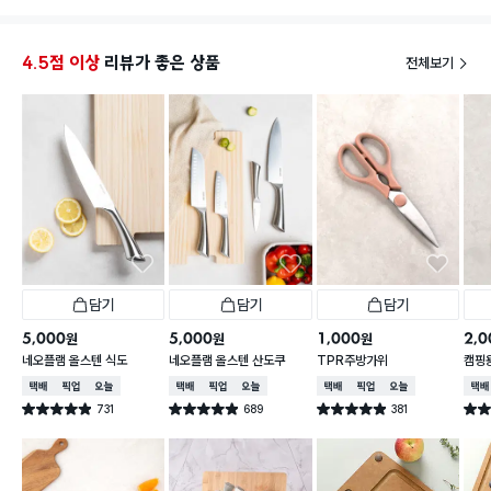
보다 엄청 얇진 않아서 나름 탄탄하니 단점을 못 볼 정
큰 도마
도로 쓰임새가 좋습미다. 손잡이에 구멍도 있어서 냄비
합니다
에 재료 투하할 때도 좋고, 말릴 때도 걸어둘 수 있어서
4.5점 이상
리뷰가 좋은 상품
전체보기
좋아요. 그냥 사세요.
담기
담기
담기
5,000
5,000
1,000
2,0
원
원
원
네오플램 올스텐 식도
네오플램 올스텐 산도쿠
TPR주방가위
캠핑용
함
택배배송
매장픽업
오늘배송
택배배송
매장픽업
오늘배송
택배배송
매장픽업
오늘배송
택배
731
689
381
별점 4.9점
별점 4.9점
별점 4.9점
별점 
건 작성
건 작성
건 작성