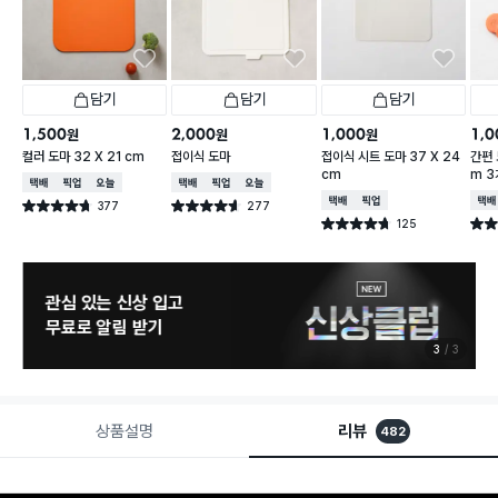
담기
담기
담기
1,500
2,000
1,000
1,0
원
원
원
컬러 도마 32 X 21 cm
접이식 도마
접이식 시트 도마 37 X 24
간편 
cm
m 
택배배송
매장픽업
오늘배송
택배배송
매장픽업
오늘배송
택배배송
매장픽업
택배
377
277
별점 4.7점
별점 4.6점
건 작성
건 작성
125
별점 4.7점
별점 
건 작성
관심 있는 신상 입고
무료로 알림 받기
3
3
상품설명
리뷰
482