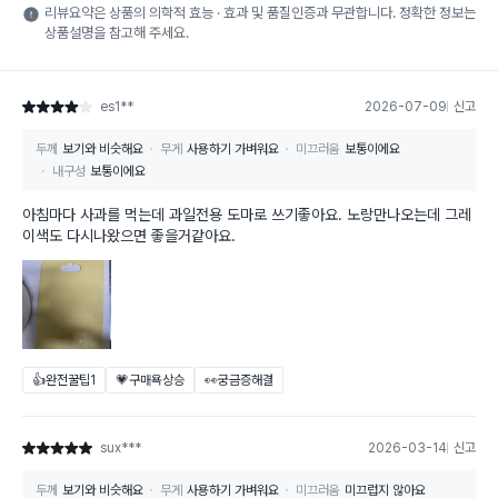
리뷰요약은 상품의 의학적 효능 · 효과 및 품질인증과 무관합니다. 정확한 정보는
상품설명을 참고해 주세요.
es1**
2026-07-09
신고
별점 4점
두께
보기와 비슷해요
무게
사용하기 가벼워요
미끄러움
보통이에요
내구성
보통이에요
아침마다 사과를 먹는데 과일전용 도마로 쓰기좋아요. 노랑만나오는데 그레
이색도 다시나왔으면 좋을거같아요.
👍완전꿀팁
1
💗구매욕상승
👀궁금증해결
sux***
2026-03-14
신고
별점 5점
두께
보기와 비슷해요
무게
사용하기 가벼워요
미끄러움
미끄럽지 않아요