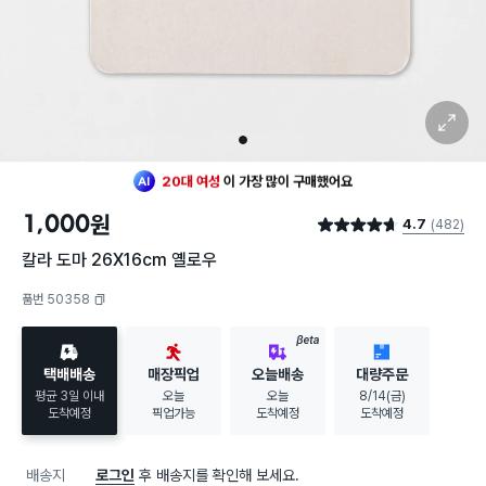
확대 보기
1
최근 한달
140명
이
구매했어요
20대 여성
이 가장 많이
구매했어요
1,000
원
4.7
(482)
최근 한달
140명
이
구매했어요
별점 4.7점
20대 여성
이 가장 많이
구매했어요
칼라 도마 26X16cm 옐로우
품번 50358
복사하기
BETA
택배배송
매장픽업
오늘배송
대량주문
평균 3일 이내
오늘
오늘
8/14(금)
도착예정
픽업가능
도착예정
도착예정
배송지
로그인
후 배송지를 확인해 보세요.