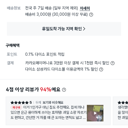
배송정보
전국 주 7일 배송 (일부 지역 제외)
자세히
배송비 3,000원 (30,000원 이상 무료)
휴일도착 가능 지역 확인
구매혜택
포인트
0.1% 다이소 포인트 적립
결제
카카오페이머니로 3만원 이상 결제 시 1천원 즉시 할인
다이소 삼성카드 다이소몰 이용금액의 1% 할인
4점 이상 리뷰가
94%
예요
5
두께
보기와 비슷해요
별점 5점
별점 5
이거 1인가구 아닌 집도 추천해요. 집에 하나
생각했
재구매
있으면 은근 용이하게 쓰이는 효자템! 과일 소량 자르기
을 많
도 편하고, 간단한 거 자를 때 큰 도마는 면적도 넓고 무
한 과일
거운 데다가 설거지 거리까지 늘어버리니 좀 부담 되잖
께는 
아요. 그럴 때 이거 꺼내면 다 해결이어요~ 작다고 생각
요. 미