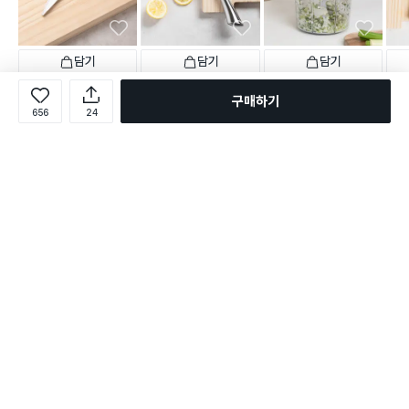
담기
담기
담기
3,000
5,000
5,000
5,0
원
원
원
구매하기
[100만개 판매] 네오플램 T
네오플램 올스텐 식도
푸시형 야채 다지기 대형
네오
656
24
PE 핸들 스테인리스 주방 가
택배배송
매장픽업
오늘배송
택배배송
매장픽업
택배
위
택배배송
매장픽업
오늘배송
735
165
별점 4.9점
별점 4.7점
별점 
건 작성
건 작성
3,780
별점 4.8점
건 작성
로그인
온라인 다이소몰 1599-2211
온라인 다이소몰
다이소 매장 1522-4400
다이소 매장
평일 09:00 ~ 18:00
평일 09:00 ~ 18:00
주문조회
매장 상품 찾기
취소/교환/반품 신청
매장 위치 찾기