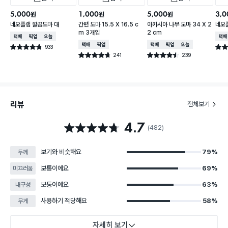
5,000
1,000
5,000
3,0
원
원
원
네오플램 깔끔도마 대
간편 도마 15.5 X 16.5 c
아카시아 나무 도마 34 X 2
네오
m 3개입
2 cm
택배배송
매장픽업
오늘배송
택배
택배배송
매장픽업
택배배송
매장픽업
오늘배송
933
별점 4.8점
별점 
건 작성
241
239
별점 4.7점
별점 4.5점
건 작성
건 작성
리뷰
전체보기
4.7
별점 4.7점
(482)
보기와 비슷해요
79%
두께
보통이에요
69%
미끄러움
보통이에요
63%
내구성
사용하기 적당해요
58%
무게
자세히 보기