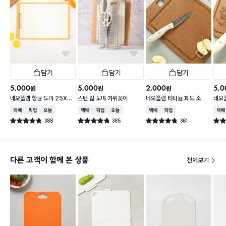
담기
담기
담기
5,000
5,000
2,000
5,0
원
원
원
네오플램 항균 도마 25X3
스텐 칼 도마 가위꽂이
네오플램 티타늄 과도 소
네오
6cm
형
택배배송
매장픽업
오늘배송
택배배송
매장픽업
오늘배송
택배배송
매장픽업
택배
388
385
361
별점 4.8점
별점 4.8점
별점 4.8점
별점 
건 작성
건 작성
건 작성
다른 고객이 함께 본 상품
전체보기