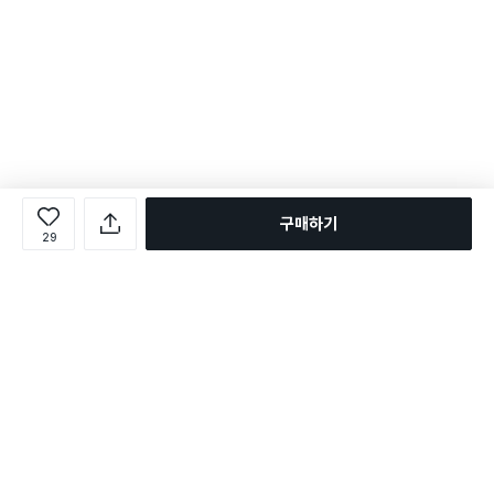
구매하기
29
로그인
온라인 다이소몰 1599-2211
온라인 다이소몰
다이소 매장 1522-4400
다이소 매장
평일 09:00 ~ 18:00
평일 09:00 ~ 18:00
주문조회
매장 상품 찾기
취소/교환/반품 신청
매장 위치 찾기
공지사항
1:1 문의