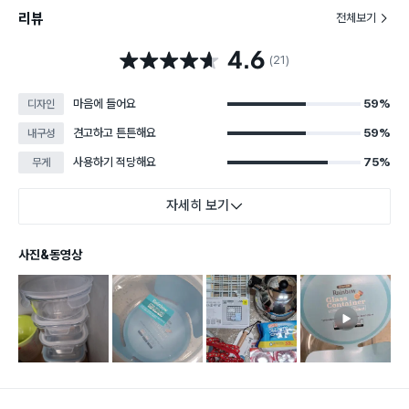
리뷰
전체보기
4.6
별점 4.6점
(21)
마음에 들어요
59%
디자인
견고하고 튼튼해요
59%
내구성
사용하기 적당해요
75%
무게
자세히 보기
사진&동영상