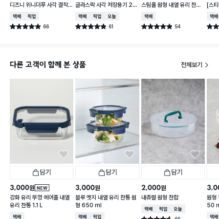
디즈니 위니더푸 사각 결착
글라스락 사각 저장용기 24
스팀홀 원형 내열 유리 찬통
[스티
찬통 310 ml
0ml
1 L
가능한
택배배송
매장픽업
택배배송
매장픽업
오늘배송
택배배송
택배
리
66
61
54
별점 4.9점
별점 4.9점
별점 4.9점
별점 
건 작성
건 작성
건 작성
다른 고객이 함께 본 상품
전체보기
담기
담기
담기
3,000
3,000
2,000
3,0
원
원
원
NEW
강화 유리 뚜껑 에어홀 내열
블루 엣지 내열 유리 찬통 원
내츄럴 원형 찬합
원형 
유리 찬통 1.1 L
형 650 ml
50 
택배배송
매장픽업
오늘배송
택배배송
택배배송
매장픽업
택배
66