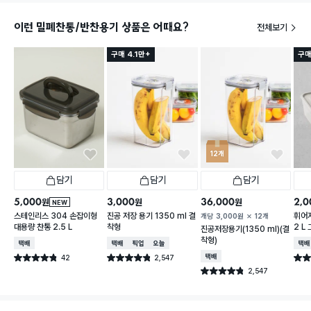
이런 밀폐찬통/반찬용기 상품은 어때요?
전체보기
구매 4.1만+
구매
12개
담기
담기
담기
5,000
3,000
36,000
2,0
원
원
원
NEW
스테인리스 304 손잡이형
진공 저장 용기 1350 ml 결
휘어
개당
3,000
원
12개
대용량 찬통 2.5 L
착형
2 L
진공저장용기(1350 ml)(결
착형)
택배배송
택배배송
매장픽업
오늘배송
택배
42
2,547
택배배송
별점 4.8점
별점 4.8점
별점 
건 작성
건 작성
2,547
별점 4.8점
건 작성