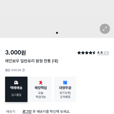
확대 보기
1
3,000
원
4.6
(21)
별점 4.6점
레인보우 일반유리 원형 찬통 (대)
품번 49638
복사하기
택배배송
매장픽업
대량주문
오늘
8/13(목)
일시품절
픽업가능
도착예정
배송지
로그인
후 배송지를 확인해 보세요.