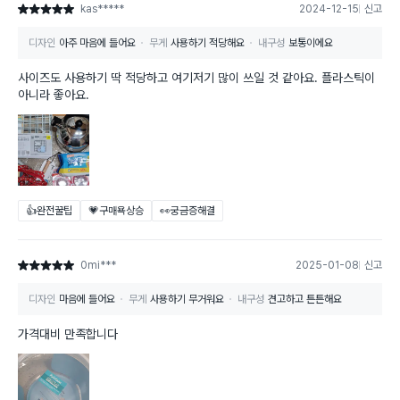
kas*****
2024-12-15
신고
별점 5점
디자인
아주 마음에 들어요
무게
사용하기 적당해요
내구성
보통이에요
사이즈도 사용하기 딱 적당하고 여기저기 많이 쓰일 것 같아요. 플라스틱이
아니라 좋아요.
👍완전꿀팁
💗구매욕상승
👀궁금증해결
0mi***
2025-01-08
신고
별점 5점
디자인
마음에 들어요
무게
사용하기 무거워요
내구성
견고하고 튼튼해요
가격대비 만족합니다