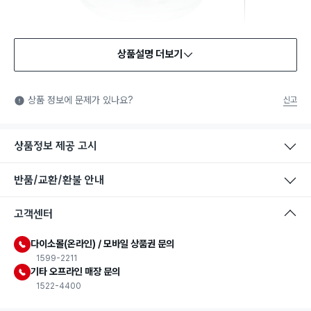
상품설명 더보기
식품용 기구
식품용 기구: 식품위생법에서 정한 규격에 따라 제조되어 식품 또
상품 정보에 문제가 있나요?
신고
는 식품첨가물에 사용할 수 있는 식품용기구라는 표시입니다.
상품정보 제공 고시
반품/교환/환불 안내
고객센터
다이소몰(온라인) / 모바일 상품권 문의
1599-2211
기타 오프라인 매장 문의
1522-4400