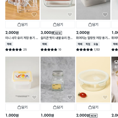
담기
담기
담기
2,000
3,000
2,000
1,0
원
원
원
NEW
미니 사각 유리 저장 용기 13
실리콘 엣지 내열 유리 찬통
휘어지는 말랑핏 저장 용기
휘어
0 ml
550 ml
2 L 그레이
900
택배배송
택배배송
택배배송
매장픽업
오늘배송
택배
25
10
1,153
별점 5.0점
별점 5.0점
별점 4.9점
별점 
건 작성
건 작성
건 작성
판
8/
담기
담기
담기
1,000
1,000
2,000
2,0
원
원
원
NEW