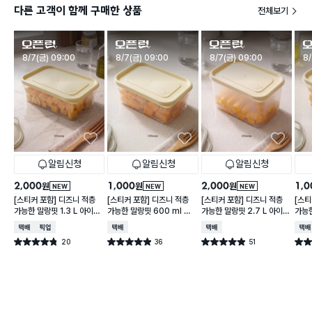
다른 고객이 함께 구매한 상품
전체보기
판매시작
판매시작
판매시작
판
8/7(금) 09:00
8/7(금) 09:00
8/7(금) 09:00
8/
알림신청
알림신청
알림신청
2,000
1,000
2,000
1,0
원
원
원
NEW
NEW
NEW
[스티커 포함] 디즈니 적층
[스티커 포함] 디즈니 적층
[스티커 포함] 디즈니 적층
[스티
가능한 말랑핏 1.3 L 아이보
가능한 말랑핏 600 ml 아
가능한 말랑핏 2.7 L 아이보
가능한
리
이보리
리
이보
택배배송
매장픽업
택배배송
택배배송
택배
20
36
51
별점 4.8점
별점 4.9점
별점 4.9점
별점 
건 작성
건 작성
건 작성