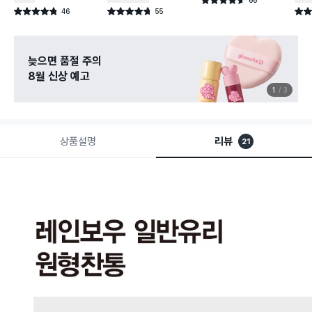
별점 4.6점
건 작성
46
55
별점 4.8점
별점 4.7점
별점 
건 작성
건 작성
늦으면 품절 주의
8월 신상 예고
1
3
상품설명
리뷰
21