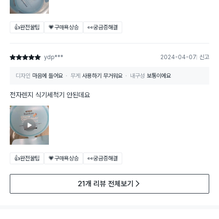
👍완전꿀팁
💗구매욕상승
👀궁금증해결
ydp***
2024-04-07
신고
별점 5점
디자인
마음에 들어요
무게
사용하기 무거워요
내구성
보통이에요
전자렌지 식기세척기 안된데요
👍완전꿀팁
💗구매욕상승
👀궁금증해결
21개 리뷰 전체보기