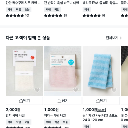
간단 배수구망 시트 원형 중
긴 손잡이 욕실 바구니 대형
벨리곰 EVA 물 빠짐 욕실화
깔끔 
형 15매입
260~280 mm
50 
택배배송
매장픽업
오늘배송
택배배송
매장픽업
택배배송
택배
101
99
91
별점 4.9점
별점 4.9점
별점 4.9점
별점 
건 작성
건 작성
건 작성
다른 고객이 함께 본 상품
전체보기
담기
담기
담기
2,000
1,000
1,000
1,0
원
원
원
NEW
한지 샤워 타월
저자극 샤워 타월
길이가 긴 샤워 타월 소프트
숯 섬
24 X 120 cm
0 c
택배배송
매장픽업
오늘배송
택배배송
매장픽업
오늘배송
택배배송
택배
330
686