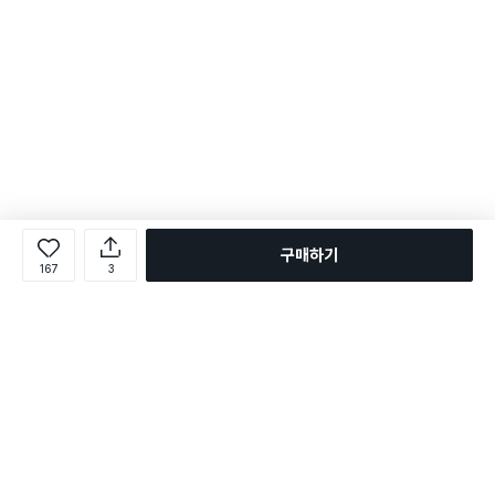
구매하기
167
3
로그인
온라인 다이소몰 1599-2211
온라인 다이소몰
다이소 매장 1522-4400
다이소 매장
평일 09:00 ~ 18:00
평일 09:00 ~ 18:00
주문조회
매장 상품 찾기
취소/교환/반품 신청
매장 위치 찾기