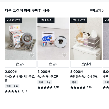
다른 고객이 함께 구매한 상품
전체보기
구매 2.9만+
구매 1.4만+
구매 1.2만+
구매
담기
담기
담기
2,000
3,000
5,000
5,0
원
원
원
자석형 냄새 차단 배수구 트
욕실용 배수구 트랩
공간 활용 욕실 수납 선반
세면
랩
택배배송
오늘배송
택배배송
택배
택배배송
오늘배송
1,318
799
별점 4.6점
별점 4.8점
별점 
건 작성
건 작성
2,119
별점 4.6점
건 작성