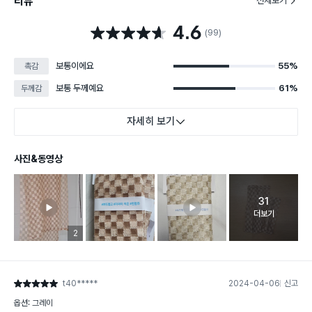
리뷰
전체보기
4.6
별점 4.6점
(99)
보통이에요
55%
촉감
보통 두께예요
61%
두께감
자세히 보기
사진&동영상
31
고객 리뷰 
더보기
리뷰 이미지 등록 개수
2
t40*****
2024-04-06
신고
별점 5점
옵션: 그레이