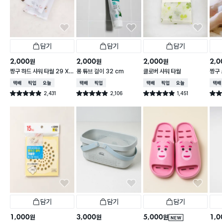
담기
담기
담기
2,000
2,000
2,000
2,0
원
원
원
짱구 하드 샤워 타월 29 X
롱 튜브 걸이 32 cm
클로버 샤워 타월
짱구 
95 cm
X 9
택배배송
매장픽업
오늘배송
택배배송
매장픽업
택배배송
매장픽업
오늘배송
택배
2,431
2,106
1,451
별점 4.9점
별점 4.9점
별점 4.9점
별점 
건 작성
건 작성
건 작성
담기
담기
담기
1,000
3,000
5,000
1,0
원
원
원
NEW