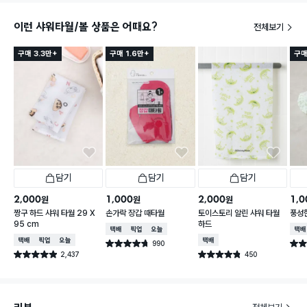
이런 샤워타월/볼 상품은 어때요?
전체보기
구매 3.3만+
구매 1.6만+
구매
담기
담기
담기
2,000
1,000
2,000
1,0
원
원
원
짱구 하드 샤워 타월 29 X
손가락 장갑 때타월
토이스토리 알린 샤워 타월
풍성한
95 cm
하드
택배배송
매장픽업
오늘배송
택배
택배배송
매장픽업
오늘배송
택배배송
990
별점 4.7점
별점 
건 작성
2,437
450
별점 4.9점
별점 4.8점
건 작성
건 작성