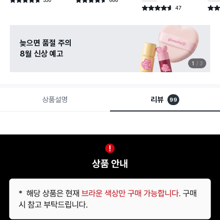
별점 4.7점
별점 4.6점
건 작성
건 작성
47
별점 4.6점
별점 
건 작성
늦으면 품절 주의
8월 신상 예고
1
3
상품설명
리뷰
99