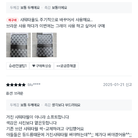
두께감
보통 두께예요
촉감
보통이에요
샤워타올도 주기적으로 바꾸어서 사용해요..
재구매
브라운 사용 하다가 이번에는 그레이 사용 하고 싶어서 구매
👍완전꿀팁
1
💗구매욕상승
👀궁금증해결
blu****
2025-01-21
신고
별점 5점
옵션: 브라운
두께감
보통 두께예요
촉감
생각보다 부드러워요
거친 샤워타월이 아니라 소프트합니다
색감은 사진보다 옅은듯합니다
기존 쓰던 샤워타월 싹~교체하려고 구입했어요
아들들은 등드름때문에 거친샤워타월 써야하는데^^;; 제가다 써야겠어용^^;;