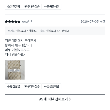
👍완전꿀팁
💗구매욕상승
👀궁금증해결
gog***
2026-07-05
신고
별점 5점
두께감
생각보다 도톰해요
촉감
생각보다 부드러워요
저번 매장에서 구매후세
좋아서 재구매합니다
너무 거칠지도않고
해서 넘좋아요~
👍완전꿀팁
💗구매욕상승
👀궁금증해결
99개 리뷰 전체보기