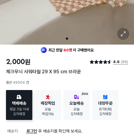
확대 보기
1
최근 한달
60명
이
구매했어요
2,000
원
4.6
(99)
별점 4.6점
체크무늬 샤워타월 29 X 95 cm 브라운
품번 49504
복사하기
BETA
택배배송
매장픽업
오늘배송
대량주문
평균 3일 이내
오늘
오늘
8/18(화)
도착예정
픽업가능
도착예정
도착예정
배송지
로그인
후 배송지를 확인해 보세요.