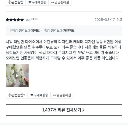
👍완전꿀팁
💗구매욕상승
👀궁금증해결
our****
2025-03-17
신고
별점 5점
두께감
생각보다 얇아요
촉감
생각보다 거칠어요
샤워 타월만 다이소에서 이런류의 디자인과 캐릭터 디자인 등등 5만원 이상
구매했었을 만큼 휘뚜루마뚜르 쓰기 너무 좋습니다 처음에는 물론 까칠하다
생각들지만 사용감이 생길 때마다 무뎌지고 한 두달 쓰고 버리기 좋습니다
오래쓰면 안좋은데 저렴하게 구매할 수 있어서 아주 좋은 제품 라인입니다
👍완전꿀팁
2
💗구매욕상승
👀궁금증해결
1,437개 리뷰 전체보기