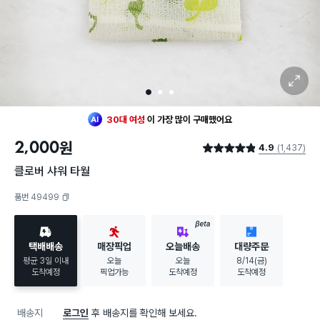
확대 보기
최근 한달
1,113명
이
구매했어요
1
2
3
지금까지
18,169개
가
팔렸어요
30대 여성
이 가장 많이
구매했어요
최근 한달
1,113명
이
구매했어요
2,000
원
4.9
(1,437)
지금까지
18,169개
가
팔렸어요
별점 4.9점
30대 여성
이 가장 많이
구매했어요
클로버 샤워 타월
품번 49499
복사하기
BETA
택배배송
매장픽업
오늘배송
대량주문
평균 3일 이내
오늘
오늘
8/14(금)
도착예정
픽업가능
도착예정
도착예정
배송지
로그인
후 배송지를 확인해 보세요.