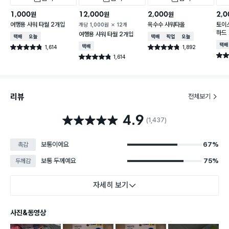
1,000
12,000
2,000
2,0
원
원
원
여행용 샤워 타월 2개입
옥수수 샤워타올
토이
개당
1,000
원
12개
하드
여행용 샤워 타월 2개입
택배배송
오늘배송
택배배송
매장픽업
오늘배송
택배
1,614
택배배송
1,892
별점 4.8점
별점 4.8점
건 작성
건 작성
별점 
1,614
별점 4.8점
건 작성
리뷰
전체보기
4.9
별점 4.9점
(1,437)
보통이에요
67%
촉감
보통 두께예요
75%
두께감
자세히 보기
사진&동영상