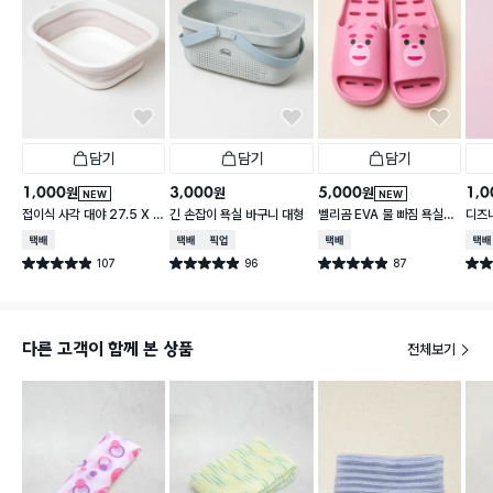
담기
담기
담기
1,000
3,000
5,000
1,0
원
원
원
NEW
NEW
접이식 사각 대야 27.5 X 2
긴 손잡이 욕실 바구니 대형
벨리곰 EVA 물 빠짐 욕실화
디즈
3 cm
260~280 mm
컵
택배배송
택배배송
매장픽업
택배배송
택배
107
96
87
별점 4.9점
별점 4.9점
별점 4.9점
별점 
건 작성
건 작성
건 작성
다른 고객이 함께 본 상품
전체보기