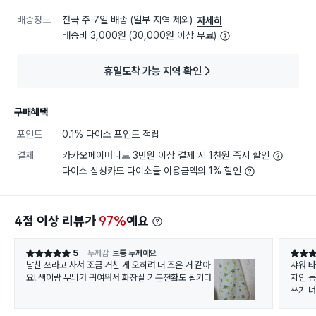
배송정보
전국 주 7일 배송 (일부 지역 제외)
자세히
배송비 3,000원 (30,000원 이상 무료)
휴일도착 가능 지역 확인
구매혜택
포인트
0.1% 다이소 포인트 적립
결제
카카오페이머니로 3만원 이상 결제 시 1천원 즉시 할인
다이소 삼성카드 다이소몰 이용금액의 1% 할인
4점 이상 리뷰가
97%
예요
5
두께감
보통 두께예요
별점 5점
별점 5
남친 쓰라고 사서 조금 거친 게 오히려 더 조은 거 같아
샤워 
요! 색이랑 무늬가 귀여워서 화장실 기분전홬도 됩키다
자인 
쓰기 
만 사용
좋습니