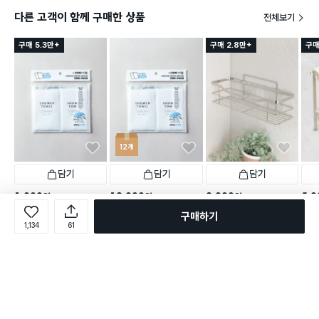
다른 고객이 함께 구매한 상품
전체보기
구매 5.3만+
구매 2.8만+
구매
12개
담기
담기
담기
1,000
12,000
3,000
5,0
원
원
원
여행용 샤워 타월 2개입
스테인리스 부착형 욕실 선
화이트
개당
1,000
원
12개
구매하기
반
여행용 샤워 타월 2개입
1,134
61
택배배송
오늘배송
택배
택배배송
매장픽업
오늘배송
1,614
택배배송
별점 4.8점
별점 
건 작성
1,609
별점 4.8점
1,614
별점 4.8점
건 작성
건 작성