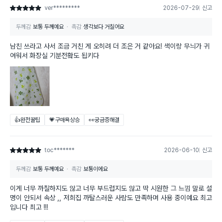
ver*********
2026-07-29
신고
별점 5점
두께감
보통 두께예요
촉감
생각보다 거칠어요
남친 쓰라고 사서 조금 거친 게 오히려 더 조은 거 같아요! 색이랑 무늬가 귀
여워서 화장실 기분전홬도 됩키다
👍완전꿀팁
💗구매욕상승
👀궁금증해결
toc*******
2026-06-10
신고
별점 5점
두께감
보통 두께예요
촉감
보통이에요
이게 너무 까칠하지도 않고 너무 부드럽지도 않고 딱 시원한 그 느낌 말로 설
명이 안되서 속상 ,, 저희집 까탈스러운 사람도 만족하며 사용 중이예요 최고
입니다 최고 !!!