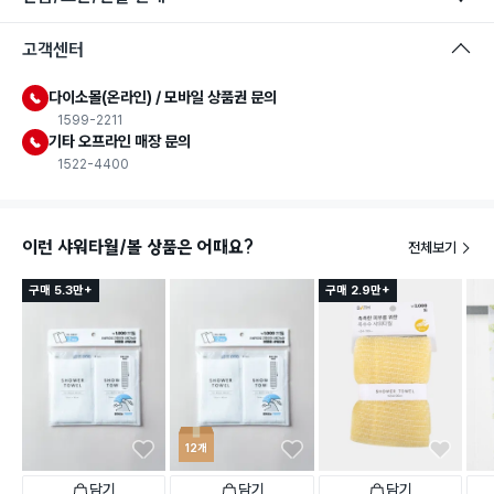
고객센터
다이소몰(온라인) / 모바일 상품권 문의
1599-2211
기타 오프라인 매장 문의
1522-4400
이런 샤워타월/볼 상품은 어때요?
전체보기
구매 5.3만+
구매 2.9만+
12개
담기
담기
담기