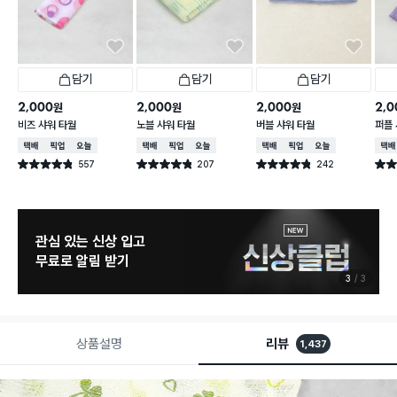
담기
담기
담기
2,000
2,000
2,000
2,0
원
원
원
비즈 샤워 타월
노블 샤워 타월
버블 샤워 타월
퍼플 
택배배송
매장픽업
오늘배송
택배배송
매장픽업
오늘배송
택배배송
매장픽업
오늘배송
택배
557
207
242
별점 4.8점
별점 4.8점
별점 4.8점
별점 
건 작성
건 작성
건 작성
관심 있는 신상 입고
무료로 알림 받기
3
3
상품설명
리뷰
1,437