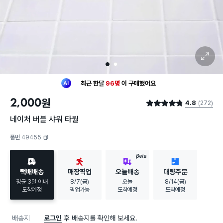
확대 보기
1
2
최근 한달
96명
이
구매했어요
20대 여성
이 가장 많이
구매했어요
2,000
원
4.8
(272)
최근 한달
96명
이
구매했어요
별점 4.8점
20대 여성
이 가장 많이
구매했어요
네이처 버블 샤워 타월
품번 49455
복사하기
BETA
택배배송
매장픽업
오늘배송
대량주문
평균 3일 이내
8/7(금)
오늘
8/14(금)
도착예정
픽업가능
도착예정
도착예정
배송지
로그인
후 배송지를 확인해 보세요.