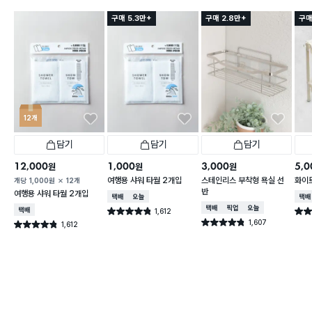
구매 5.3만+
구매 2.8만+
구매
12개
담기
담기
담기
12,000
1,000
3,000
5,0
원
원
원
여행용 샤워 타월 2개입
스테인리스 부착형 욕실 선
화이트
개당
1,000
원
12개
반
여행용 샤워 타월 2개입
택배배송
오늘배송
택배
택배배송
매장픽업
오늘배송
택배배송
1,612
별점 4.8점
별점 
건 작성
1,607
별점 4.8점
1,612
별점 4.8점
건 작성
건 작성