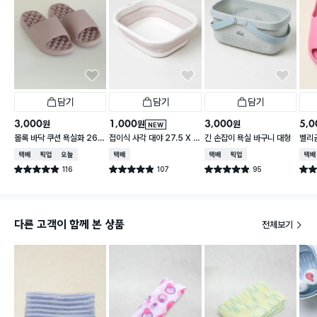
담기
담기
담기
3,000
1,000
3,000
5,0
원
원
원
NEW
볼록 바닥 쿠션 욕실화 260
접이식 사각 대야 27.5 X 2
긴 손잡이 욕실 바구니 대형
벨리곰
~280 mm
3 cm
260
택배배송
매장픽업
오늘배송
택배배송
택배배송
매장픽업
택배
116
107
95
별점 4.9점
별점 4.9점
별점 4.9점
별점 
건 작성
건 작성
건 작성
다른 고객이 함께 본 상품
전체보기