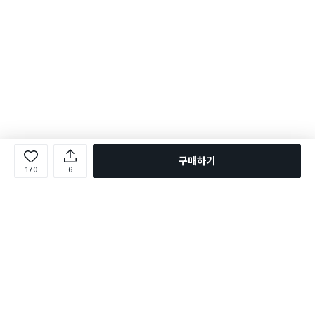
구매하기
170
6
로그인
온라인 다이소몰 1599-2211
온라인 다이소몰
다이소 매장 1522-4400
다이소 매장
평일 09:00 ~ 18:00
평일 09:00 ~ 18:00
주문조회
매장 상품 찾기
취소/교환/반품 신청
매장 위치 찾기