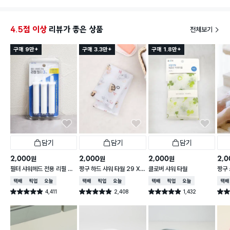
4.5점 이상
리뷰가 좋은 상품
전체보기
구매 9만+
구매 3.3만+
구매 1.8만+
담기
담기
담기
2,000
2,000
2,000
2,0
원
원
원
필터 샤워헤드 전용 리필 필
짱구 하드 샤워 타월 29 X
클로버 샤워 타월
짱구 
터 3개입
95 cm
X 9
택배배송
매장픽업
오늘배송
택배배송
매장픽업
오늘배송
택배배송
매장픽업
오늘배송
택배
4,411
2,408
1,432
별점 4.9점
별점 4.9점
별점 4.9점
별점 
건 작성
건 작성
건 작성