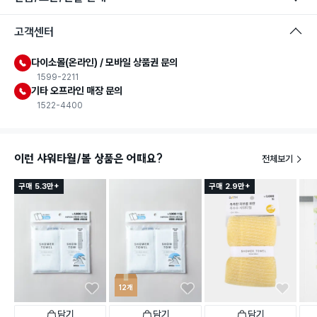
고객센터
다이소몰(온라인) / 모바일 상품권 문의
1599-2211
기타 오프라인 매장 문의
1522-4400
이런 샤워타월/볼 상품은 어때요?
전체보기
구매 5.3만+
구매 2.9만+
12개
담기
담기
담기