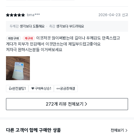
bma***
2026-04-23
신고
별점 5점
두께감
생각보다 도톰해요
촉감
생각보다 부드러워요
이것저것 많이써봤는데 길이나 두께감도 만족스럽고
매장구매
재구매
게다가 피부가 민감해서 이것만쓰는데 제일부드럽고좋아요
저자극 원하시는분들 이거써보세요
👍완전꿀팁
1
💗구매욕상승
1
👀궁금증해결
272개 리뷰 전체보기
다른 고객이 함께 구매한 상품
전체보기