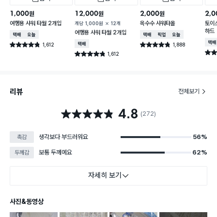
1,000
12,000
2,000
2,0
원
원
원
여행용 샤워 타월 2개입
옥수수 샤워타올
토이
개당
1,000
원
12개
하드
여행용 샤워 타월 2개입
택배배송
오늘배송
택배배송
매장픽업
오늘배송
택배
1,612
택배배송
1,888
별점 4.8점
별점 4.8점
건 작성
건 작성
별점 
1,612
별점 4.8점
건 작성
리뷰
전체보기
4.8
별점 4.8점
(272)
생각보다 부드러워요
56%
촉감
보통 두께예요
62%
두께감
자세히 보기
사진&동영상