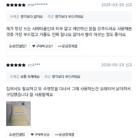
mor*******
2025-03-20
신고
별점 5점
두께감
생각보다 얇아요
촉감
생각보다 부드러워요
제가 항상 쓰는 샤워타올인데 피부 얇고 예민하신 분들 강추드려요 사용해본
것중 가장 부드럽고 거품도 진짜 잘나요 얇아서 빨리 마르는 점도 좋아요
👍완전꿀팁
1
💗구매욕상승
1
👀궁금증해결
cc4***
2026-05-23
신고
별점 5점
두께감
보통 두께예요
촉감
생각보다 부드러워요
집에서도 필요하고 또 수영장을 다녀서 그때 사용하는건 오래되어 낡아져서
구입했습니다 잘 사용할께요
👍완전꿀팁
💗구매욕상승
👀궁금증해결