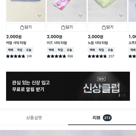
담기
담기
담기
2,000
2,000
2,000
1,0
원
원
원
버블 샤워 타월
비즈 샤워 타월
노블 샤워 타월
소프트
택배배송
매장픽업
오늘배송
택배배송
매장픽업
오늘배송
택배배송
매장픽업
오늘배송
택배
241
556
207
별점 4.8점
별점 4.8점
별점 4.8점
별점 
건 작성
건 작성
건 작성
관심 있는 신상 입고
무료로 알림 받기
3
3
상품설명
리뷰
272