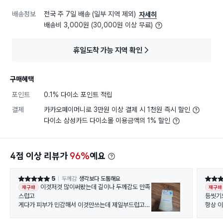
배송정보
전국 주 7일 배송 (일부 지역 제외)
자세히
배송비 3,000원 (30,000원 이상 무료)
휴일도착 가능 지역 확인
구매혜택
포인트
0.1% 다이소 포인트 적립
결제
카카오페이머니로 3만원 이상 결제 시 1천원 즉시 할인
다이소 삼성카드 다이소몰 이용금액의 1% 할인
4점 이상 리뷰가
96%
예요
5
두께감
생각보다 도톰해요
별점 5점
별점 5
이것저것 많이써봤는데 길이나 두께감도 만족
재구매
재구매
스럽고
등씻기
게다가 피부가 민감해서 이것만쓰는데 제일부드럽고좋
항상 
아요
지나면
저자극 원하시는분들 이거써보세요