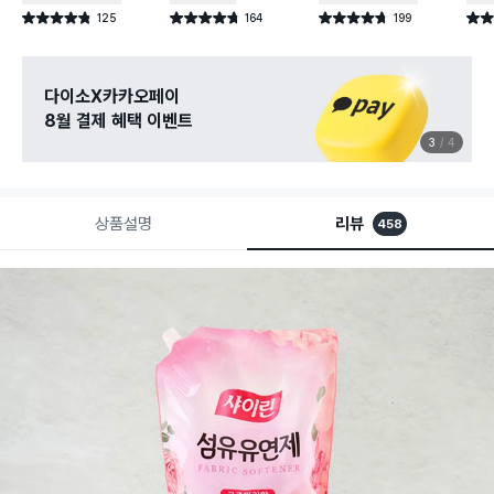
125
164
199
별점 4.8점
별점 4.7점
별점 4.7점
별점 
건 작성
건 작성
건 작성
다이소X카카오페이
8월 결제 혜택 이벤트
3
4
상품설명
리뷰
458