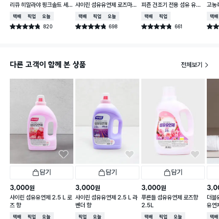
리큐 히말라야 핑크솔트 세
샤이린 섬유유연제 로즈마리
피죤 건조기 전용 섬유 유연
고농축
탁 세제 1.6L
향 1.3L
제 시트 25매입 아이스플라
ml
택배배송
매장픽업
오늘배송
택배배송
매장픽업
오늘배송
택배배송
매장픽업
택배
워 향
820
698
661
별점 4.8점
별점 4.8점
별점 4.8점
별점 
건 작성
건 작성
건 작성
다른 고객이 함께 본 상품
전체보기
담기
담기
담기
3,000
3,000
3,000
3,0
원
원
원
샤이린 섬유유연제 2.5 L 로
샤이린 섬유유연제 2.5 L 라
푸른들 섬유유연제 로즈향
더블
즈 향
벤더 향
2.5L
유연제
썸 향
택배배송
매장픽업
오늘배송
매장픽업
오늘배송
택배배송
매장픽업
오늘배송
택배