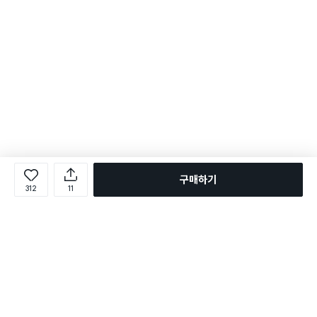
구매하기
312
11
로그인
온라인 다이소몰 1599-2211
온라인 다이소몰
다이소 매장 1522-4400
다이소 매장
평일 09:00 ~ 18:00
평일 09:00 ~ 18:00
주문조회
매장 상품 찾기