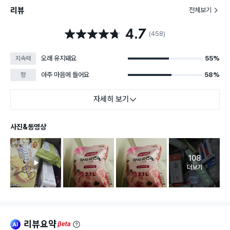
리뷰
전체보기
4.7
별점 4.7점
(458)
오래 유지돼요
55%
지속력
아주 마음에 들어요
58%
향
자세히 보기
사진&동영상
108
고객 리뷰 
더보기
리뷰요약
ai
beta