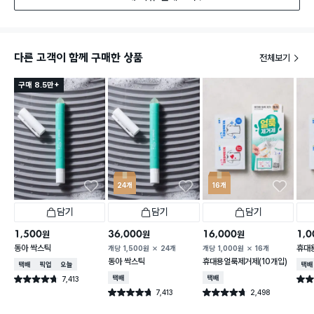
다른 고객이 함께 구매한 상품
전체보기
구매 8.5만+
24개
16개
담기
담기
담기
1,500
36,000
16,000
1,0
원
원
원
동아 싹스틱
휴대용
개당
1,500
원
24개
개당
1,000
원
16개
동아 싹스틱
휴대용얼룩제거제(10개입)
택배배송
매장픽업
오늘배송
택배
7,413
택배배송
택배배송
별점 4.7점
별점 
건 작성
7,413
2,498
별점 4.7점
별점 4.7점
건 작성
건 작성