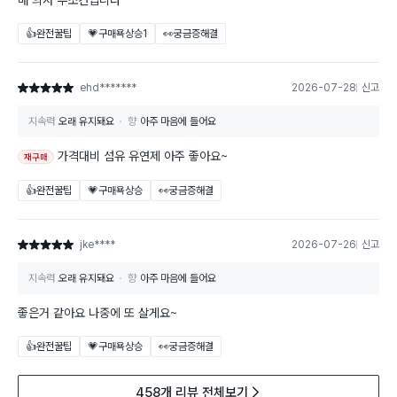
매 의사 무조건입니다
👍완전꿀팁
💗구매욕상승
1
👀궁금증해결
ehd*******
2026-07-28
신고
별점 5점
지속력
오래 유지돼요
향
아주 마음에 들어요
가격대비 섬유 유연제 아주 좋아요~
재구매
👍완전꿀팁
💗구매욕상승
👀궁금증해결
jke****
2026-07-26
신고
별점 5점
지속력
오래 유지돼요
향
아주 마음에 들어요
좋은거 같아요 나중에 또 살게요~
👍완전꿀팁
💗구매욕상승
👀궁금증해결
458개 리뷰 전체보기