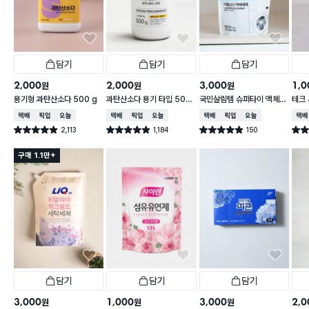
담기
담기
담기
2,000
2,000
3,000
1,0
원
원
원
용기형 과탄산소다 500 g
과탄산소다 용기 타입 500
국민살림템 슈퍼타이 액체
테크 
g
세제 1.6 L
00 
택배배송
매장픽업
오늘배송
택배배송
매장픽업
오늘배송
택배배송
매장픽업
오늘배송
택배
2,113
1,184
150
별점 4.9점
별점 4.9점
별점 4.9점
별점 
건 작성
건 작성
건 작성
구매 1.1만+
담기
담기
담기
3,000
1,000
3,000
2,0
원
원
원