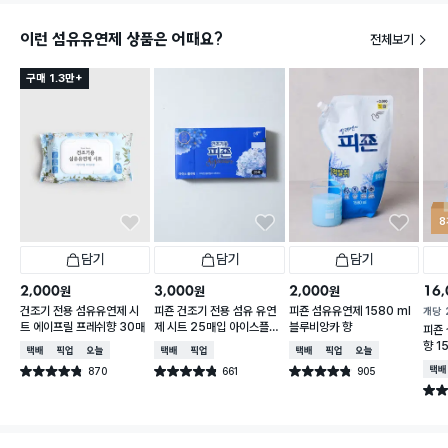
이런 섬유유연제 상품은 어때요?
전체보기
구매 1.3만+
8
담기
담기
담기
2,000
3,000
2,000
16,
원
원
원
건조기 전용 섬유유연제 시
피죤 건조기 전용 섬유 유연
피죤 섬유유연제 1580 ml
개당
트 에이프릴 프레쉬향 30매
제 시트 25매입 아이스플라
블루비앙카 향
피죤
워 향
향 1
택배배송
매장픽업
오늘배송
택배배송
매장픽업
택배배송
매장픽업
오늘배송
870
661
905
택배
별점 4.8점
별점 4.8점
별점 4.8점
건 작성
건 작성
건 작성
별점 