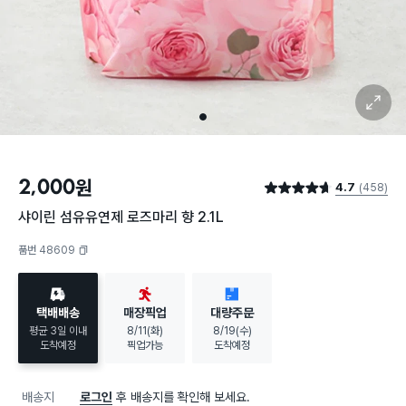
확대 보기
1
2,000
원
4.7
(458)
별점 4.7점
샤이린 섬유유연제 로즈마리 향 2.1L
품번 48609
복사하기
택배배송
매장픽업
대량주문
평균 3일 이내
8/11(화)
8/19(수)
도착예정
픽업가능
도착예정
배송지
로그인
후 배송지를 확인해 보세요.