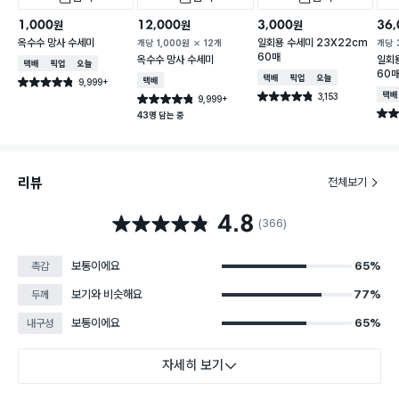
1,000
12,000
3,000
36,
원
원
원
옥수수 망사 수세미
일회용 수세미 23X22cm
개당
1,000
원
12개
개당
60매
옥수수 망사 수세미
일회용
택배배송
매장픽업
오늘배송
60
택배배송
매장픽업
오늘배송
9,999+
택배배송
별점 4.8점
건 작성
3,153
택배
별점 4.8점
9,999+
별점 4.8점
건 작성
건 작성
별점 
43명 담는 중
리뷰
전체보기
4.8
별점 4.8점
(366)
보통이에요
65%
촉감
보기와 비슷해요
77%
두께
보통이에요
65%
내구성
자세히 보기