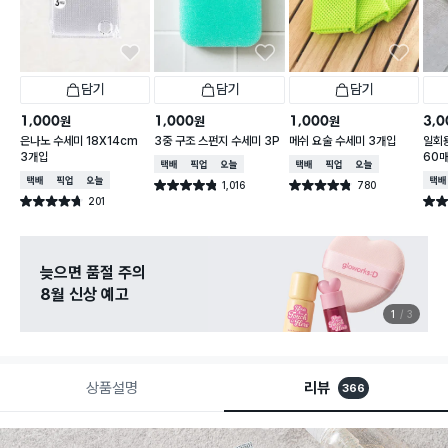
담기
담기
담기
1,000
1,000
1,000
3,0
원
원
원
은나노 수세미 18X14cm
3중 구조 스펀지 수세미 3P
메쉬 요술 수세미 3개입
일회용
3개입
60
택배배송
매장픽업
오늘배송
택배배송
매장픽업
오늘배송
택배배송
매장픽업
오늘배송
택배
1,016
780
별점 4.8점
별점 4.8점
건 작성
건 작성
201
별점 4.7점
별점 
건 작성
늦으면 품절 주의
8월 신상 예고
1
3
상품설명
리뷰
366