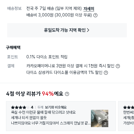
배송정보
전국 주 7일 배송 (일부 지역 제외)
자세히
배송비 3,000원 (30,000원 이상 무료)
휴일도착 가능 지역 확인
구매혜택
포인트
0.1% 다이소 포인트 적립
결제
카카오페이머니로 3만원 이상 결제 시 1천원 즉시 할인
다이소 삼성카드 다이소몰 이용금액의 1% 할인
4점 이상 리뷰가
94%
예요
4
두께
보기와 비슷해요
별점 4점
별점 5
욕실 수전 이런곳 물때 낄때 닦으려고 삿네요
한번써
세개나 되서 원없이 쓸듯
세개(
나쁘지않아요 너무 거칠지않아서 스크래치 안날것 같
가성비
2
아요
엥!!!