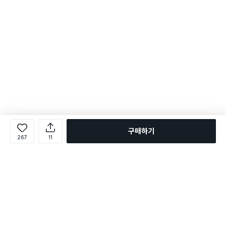
구매하기
267
11
로그인
온라인 다이소몰 1599-2211
온라인 다이소몰
다이소 매장 1522-4400
다이소 매장
평일 09:00 ~ 18:00
평일 09:00 ~ 18:00