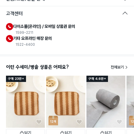
고객센터
다이소몰(온라인) / 모바일 상품권 문의
1599-2211
기타 오프라인 매장 문의
1522-4400
이런 수세미/병솔 상품은 어때요?
전체보기
구매 23만+
구매 4.6만+
12개
1
담기
담기
담기