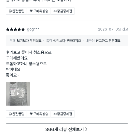
👍완전꿀팁
💗구매욕상승
👀궁금증해결
gog***
2026-07-05
신고
별점 5점
두께
보기보다 두꺼워요
촉감
생각보다 부드러워요
내구성
견고하고 튼튼해요
후기보고 좋아서 청소용으로
구매해봤어요
도톰하고하니 청소용으로
딱이네요
좋아요~
👍완전꿀팁
💗구매욕상승
👀궁금증해결
366개 리뷰 전체보기