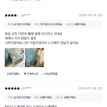
jy6***
2026-06-13
신고
별점 4점
두께
보기와 비슷해요
촉감
생각보다 부드러워요
내구성
보통이에요
욕실 수전 이런곳 물때 낄때 닦으려고 삿네요
세개나 되서 원없이 쓸듯
나쁘지않아요 너무 거칠지않아서 스크래치 안날것 같아요
👍완전꿀팁
💗구매욕상승
👀궁금증해결
j2h****
2026-07-29
신고
별점 5점
두께
보기와 비슷해요
촉감
보통이에요
내구성
보통이에요
잘닦이고 좋음!!! 역시 수세미는 도톰해야