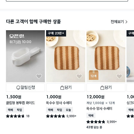
다른 고객이 함께 구매한 상품
전체보기
구매 23만+
구매
판매시작
8/7(금) 10:00
12개
알림신청
담기
담기
1,500
1,000
12,000
1,0
원
원
원
클립형 봉투캡 와이드
옥수수 망사 수세미
싱크
개당
1,000
원
12개
옥수수 망사 수세미
택배배송
매장픽업
택배배송
매장픽업
오늘배송
택배
18
9,999+
택배배송
별점 4.7점
별점 4.8점
별점 
건 작성
건 작성
9,999+
별점 4.8점
건 작성
43명 담는 중