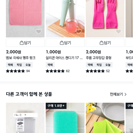
담기
담기
담기
2,000
1,000
2,000
1,0
원
원
원
엠보 극세사 행주 핑크
실리콘 아이스 캔디기 17 X
주름 고무장갑 중형
부드러
4 cm
0 c
택배배송
매장픽업
오늘배송
택배배송
택배배송
매장픽업
오늘배송
택배
94
62
52
별점 4.9점
별점 4.9점
별점 4.9점
별점 
건 작성
건 작성
건 작성
다른 고객이 함께 본 상품
전체보기
구매 1.8만+
구매