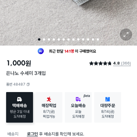
확대 보기
1
2
3
4
5
6
7
8
9
10
11
12
13
최근 한달
141명
이
구매했어요
30대 여성
이 가장 많이
구매했어요
최근 한달
141명
이
구매했어요
1,000
원
4.8
(366)
30대 여성
이 가장 많이
구매했어요
별점 4.8점
은나노 수세미 3개입
품번 48487
복사하기
BETA
택배배송
매장픽업
오늘배송
대량주문
평균 3일 이내
8/7(금)
오늘
8/14(금)
도착예정
픽업가능
도착예정
도착예정
배송지
로그인
후 배송지를 확인해 보세요.