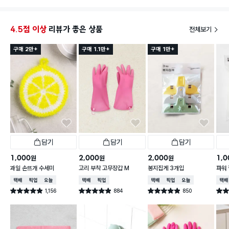
지몰랏
사이즈
님들은
4.5점 이상
리뷰가 좋은 상품
전체보기
근데좋
구매 2만+
구매 1.1만+
구매 1만+
담기
담기
담기
1,000
2,000
2,000
1,0
원
원
원
과일 손뜨개 수세미
고리 부착 고무장갑 M
봉지집게 3개입
파워 
택배배송
매장픽업
오늘배송
택배배송
매장픽업
택배배송
매장픽업
오늘배송
택배
1,156
884
850
별점 4.9점
별점 4.9점
별점 4.9점
별점 
건 작성
건 작성
건 작성