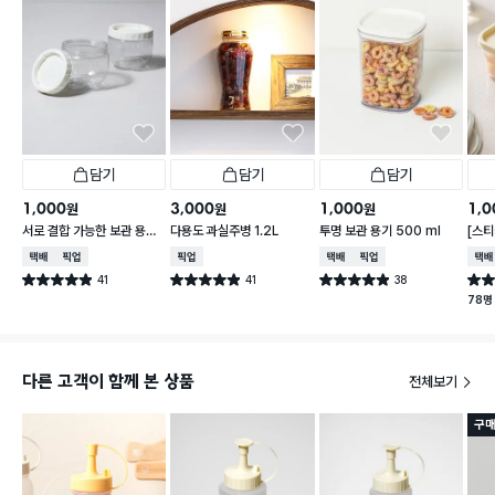
담기
담기
담기
1,000
3,000
1,000
1,0
원
원
원
서로 결합 가능한 보관 용기
다용도 과실주병 1.2L
투명 보관 용기 500 ml
[스티
2개입 410 ml
가능한
택배배송
매장픽업
매장픽업
택배배송
매장픽업
택배
이보
41
41
38
별점 4.9점
별점 4.9점
별점 4.9점
별점 
건 작성
건 작성
건 작성
78명
다른 고객이 함께 본 상품
전체보기
구매