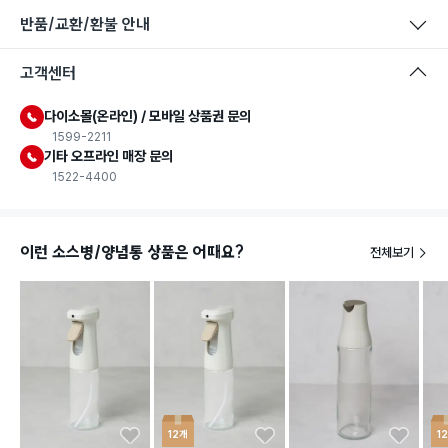
반품/교환/환불 안내
고객센터
다이소몰(온라인) / 모바일 상품권 문의
1599-2211
식품용 기구
기타 오프라인 매장 문의
1522-4400
식품용 기구: 식품위생법에서 정한 규격에 따라 제조되어 식품 또
는 식품첨가물에 사용할 수 있는 식품용기구라는 표시입니다.
이런 소스병/양념통 상품은 어때요?
전체보기
12개
1