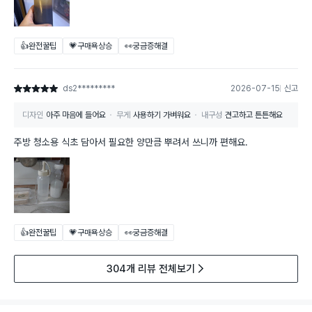
👍완전꿀팁
💗구매욕상승
👀궁금증해결
ds2*********
2026-07-15
신고
별점 5점
디자인
아주 마음에 들어요
무게
사용하기 가벼워요
내구성
견고하고 튼튼해요
주방 청소용 식초 담아서 필요한 양만큼 뿌려서 쓰니까 편해요.
👍완전꿀팁
💗구매욕상승
👀궁금증해결
304개 리뷰 전체보기