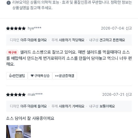
리뷰요약은 상품의 의학적 효능 · 효과 및 품질인증과 무관합니다. 정확한 정보는
상품설명을 참고해 주세요.
hye****
2026-07-04
신고
별점 5점
디자인
아주 마음에 들어요
무게
사용하기 적당해요
내구성
견고하고 튼튼해요
샐러드 소스병으로 잘쓰고 있어요. 매번 샐러드를 먹을때마다 소스
재구매
를 배합해서 만드는게 번거로워미리 소스를 만들어 담아놓고 먹으니 너무 편
해요.
👍완전꿀팁
💗구매욕상승
👀궁금증해결
mak****
2026-07-21
신고
별점 5점
디자인
아주 마음에 들어요
무게
사용하기 가벼워요
내구성
보통이에요
소스 담아서 잘 사용중이에요