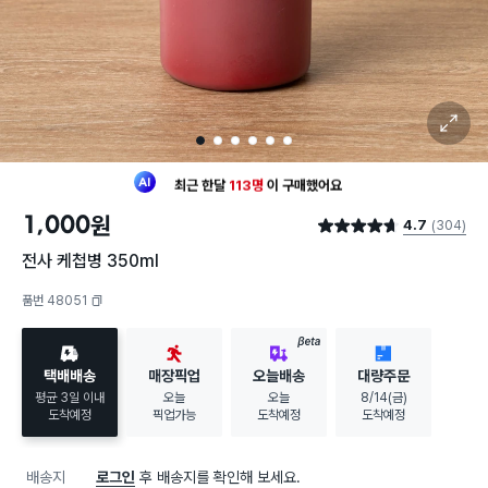
확대 보기
1
2
3
4
5
6
최근 한달
113명
이
구매했어요
30대 여성
이 가장 많이
구매했어요
1,000
원
4.7
(304)
최근 한달
113명
이
구매했어요
별점 4.7점
30대 여성
이 가장 많이
구매했어요
전사 케첩병 350ml
품번 48051
복사하기
BETA
택배배송
매장픽업
오늘배송
대량주문
평균 3일 이내
오늘
오늘
8/14(금)
도착예정
픽업가능
도착예정
도착예정
배송지
로그인
후 배송지를 확인해 보세요.