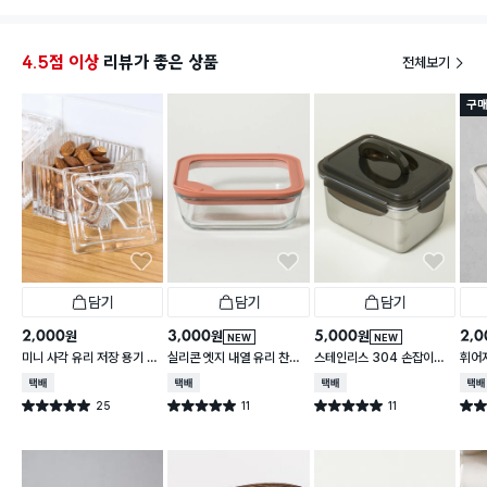
4.5점 이상
리뷰가 좋은 상품
전체보기
구매
담기
담기
담기
2,000
3,000
5,000
2,0
원
원
원
NEW
NEW
미니 사각 유리 저장 용기 13
실리콘 엣지 내열 유리 찬통
스테인리스 304 손잡이형
휘어
0 ml
550 ml
대용량 찬통 2.2 L
2 L
택배배송
택배배송
택배배송
택배
25
11
11
별점 5.0점
별점 5.0점
별점 5.0점
별점 
건 작성
건 작성
건 작성