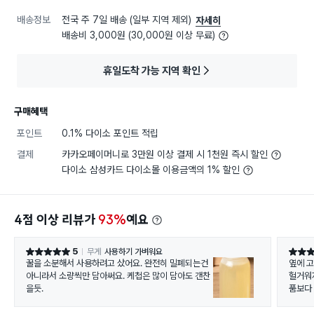
배송정보
전국 주 7일 배송 (일부 지역 제외)
자세히
배송비 3,000원 (30,000원 이상 무료)
휴일도착 가능 지역 확인
구매혜택
포인트
0.1% 다이소 포인트 적립
결제
카카오페이머니로 3만원 이상 결제 시 1천원 즉시 할인
다이소 삼성카드 다이소몰 이용금액의 1% 할인
4점 이상 리뷰가
93%
예요
5
무게
사용하기 가벼워요
별점 5점
별점 4
꿀을 소분해서 사용하려고 샀어요. 완전히 밀폐되는건
옆에 고
아니라서 소량씩만 담아써요. 케첩은 많이 담아도 갠찬
헐거워
을듯.
품보다 
~