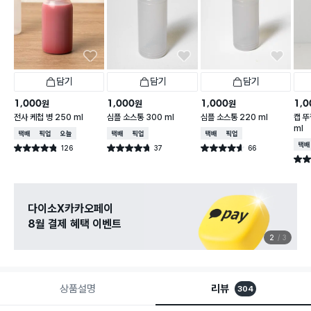
담기
담기
담기
1,000
1,000
1,000
1,0
원
원
원
전사 케첩 병 250 ml
심플 소스통 300 ml
심플 소스통 220 ml
캡 뚜
ml
택배배송
매장픽업
오늘배송
택배배송
매장픽업
택배배송
매장픽업
택배
126
37
66
별점 4.8점
별점 4.7점
별점 4.6점
건 작성
건 작성
건 작성
별점 
다이소X카카오페이
8월 결제 혜택 이벤트
2
3
상품설명
리뷰
304