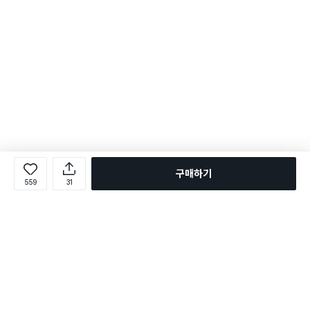
구매하기
559
31
로그인
온라인 다이소몰 1599-2211
온라인 다이소몰
다이소 매장 1522-4400
다이소 매장
평일 09:00 ~ 18:00
평일 09:00 ~ 18:00
주문조회
매장 상품 찾기