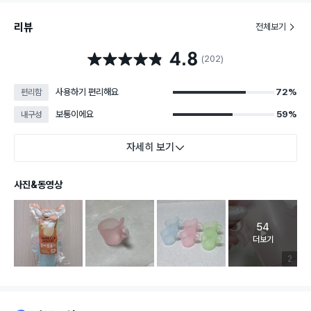
리뷰
전체보기
4.8
별점 4.8점
(202)
사용하기 편리해요
72%
편리함
보통이에요
59%
내구성
자세히 보기
사진&동영상
54
고객 리뷰 
더보기
리뷰 이미
2