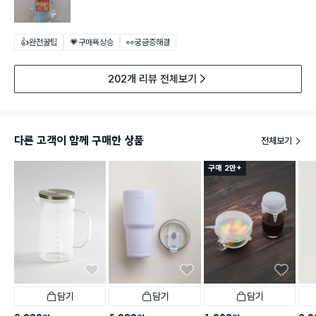
👍완전꿀팁
💗구매욕상승
👀궁금증해결
202개 리뷰 전체보기
다른 고객이 함께 구매한 상품
전체보기
구매 2만+
담기
담기
담기