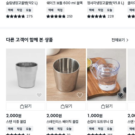
슬림냉장고물병(약2 L)
쉐이크 보틀 600 ml 블랙
정사각냉장고물병(약1.8 L)
클리어
택배배송
매장픽업
오늘배송
택배배송
매장픽업
택배배송
매장픽업
오늘배송
택배
275
253
228
별점 4.8점
별점 4.8점
별점 4.8점
별점 
건 작성
건 작성
건 작성
다른 고객이 함께 본 상품
전체보기
담기
담기
담기
2,000
2,000
1,000
2,0
원
원
원
스텐 이중 물컵
스테인리스 베이직 물컵
손잡이 도트무늬 컵
스텐 
택배배송
매장픽업
오늘배송
택배배송
매장픽업
오늘배송
택배배송
매장픽업
오늘배송
택배
84
32
166