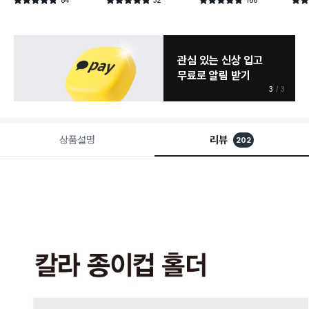
별점 4.8점
별점 4.8점
별점 4.8점
별점 
건 작성
건 작성
건 작성
관심 있는 신상 입고
무료로 알림 받기
3
3
상품설명
리뷰
202