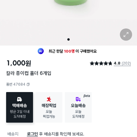
확대 보기
1
최근 한달
100명
이
구매했어요
30대 여성
이 가장 많이
구매했어요
1,000
원
4.8
(202)
최근 한달
100명
이
구매했어요
별점 4.8점
30대 여성
이 가장 많이
구매했어요
칼라 종이컵 홀더 6개입
품번 47684
복사하기
BETA
택배배송
매장픽업
오늘배송
평균 3일 이내
오늘
오늘
도착예정
픽업가능
도착예정
배송지
로그인
후 배송지를 확인해 보세요.