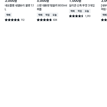
3,000
5,000
1,000
3,0
원
원
원
네오플램 내열유리 물병 1.1
스텐 대용량 텀블러 800ml
실리콘 신축 뚜껑 3개입
[내부
L
퍼플
머링
택배배송
매장픽업
오늘배송
컵 3
택배배송
택배배송
매장픽업
오늘배송
택배
1,313
별점 4.5점
건 작성
112
634
별점 4.8점
별점 4.7점
별점 
건 작성
건 작성