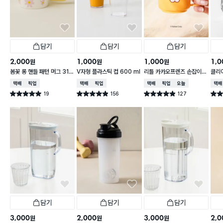
담기
담기
담기
2,000
1,000
1,000
1,0
원
원
원
봄꽃 롱 핸들 패턴 머그 310
V자형 플라스틱 컵 600 ml
리틀 카카오프렌즈 손잡이
클리어
ml
라이언 컵 200ml
ml
택배배송
매장픽업
택배배송
매장픽업
택배배송
매장픽업
오늘배송
택배
19
156
127
별점 5.0점
별점 4.9점
별점 4.9점
별점 
건 작성
건 작성
건 작성
담기
담기
담기
3,000
2,000
3,000
2,0
원
원
원