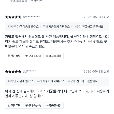
상품설명을 참고해 주세요.
bet********
2026-05-28
신고
별점 5점
디자인
아주 마음에 들어요
무게
사용하기 적당해요
내구성
견고하고 튼튼해요
가볍고 깔끔해서 평소에도 잘 쓰던 제품입니다. 올스텐이라 위생적으로 사용
하기 좋고 파스타 집기도 편해요. 매장에서는 찾기 어려워서 온라인으로 구
매했는데 역시 만족스럽네요.
👍완전꿀팁
💗구매욕상승
👀궁금증해결
tld******
2026-05-23
신고
별점 5점
디자인
마음에 들어요
무게
사용하기 가벼워요
내구성
견고하고 튼튼해요
이사 간 집에 필요해서 다이소 제품들 거의 다 구입해 쓰고 있어요. 사용하기
편하고 좋습니다. 잘 쓸게요.
👍완전꿀팁
💗구매욕상승
👀궁금증해결