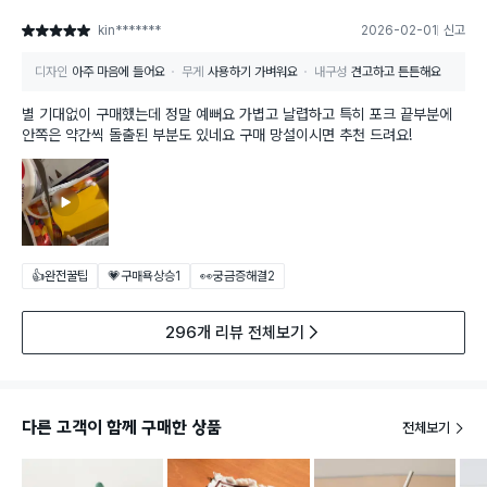
kin*******
2026-02-01
신고
별점 5점
디자인
아주 마음에 들어요
무게
사용하기 가벼워요
내구성
견고하고 튼튼해요
별 기대없이 구매했는데 정말 예뻐요 가볍고 날렵하고 특히 포크 끝부분에
안쪽은 약간씩 돌출된 부분도 있네요 구매 망설이시면 추천 드려요!
👍완전꿀팁
💗구매욕상승
1
👀궁금증해결
2
296개 리뷰 전체보기
다른 고객이 함께 구매한 상품
전체보기