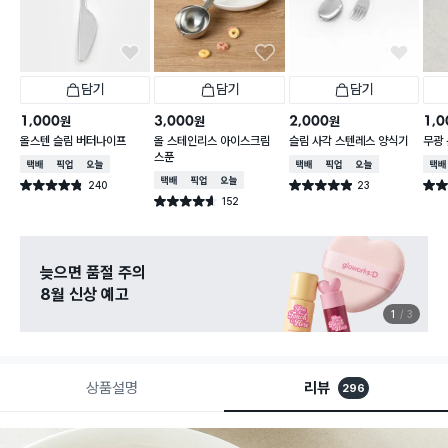
담기
담기
담기
1,000
3,000
2,000
1,0
원
원
원
올스텐 슬림 버터나이프
올 스테인리스 아이스크림
슬림 사각 스텐레스 양식기
무광 
스푼
택배배송
매장픽업
오늘배송
택배배송
매장픽업
오늘배송
택배
택배배송
매장픽업
오늘배송
240
23
별점 4.8점
별점 4.9점
별점 
건 작성
건 작성
152
별점 4.6점
건 작성
늦으면 품절 주의
8월 신상 예고
1
3
상품설명
리뷰
296