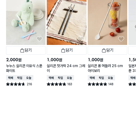
담기
담기
담기
2,000
1,000
1,000
1,5
원
원
원
누누스 실리콘 이유식 스푼
실리콘 젓가락 24 cm 그레
실리콘 롱 머들러 25 cm
일본
화이트
이
아이보리
푼 3
택배배송
매장픽업
오늘배송
택배배송
매장픽업
오늘배송
택배배송
매장픽업
오늘배송
택배
216
163
148
별점 4.7점
별점 4.8점
별점 4.9점
별점 
건 작성
건 작성
건 작성