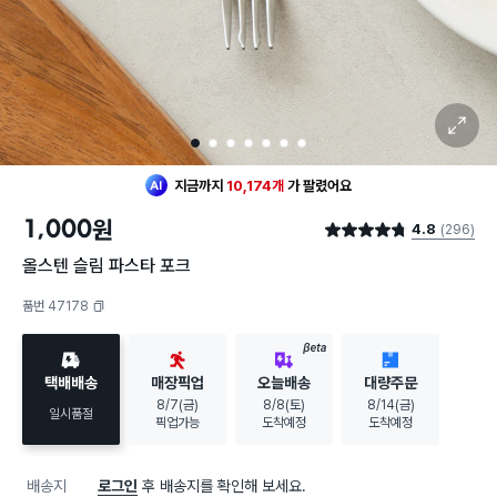
확대 보기
1
2
3
4
5
6
7
지금까지
10,174개
가
팔렸어요
1,000
원
4.8
(296)
별점 4.8점
올스텐 슬림 파스타 포크
품번 47178
복사하기
BETA
택배배송
매장픽업
오늘배송
대량주문
8/7(금)
8/8(토)
8/14(금)
일시품절
픽업가능
도착예정
도착예정
배송지
로그인
후 배송지를 확인해 보세요.