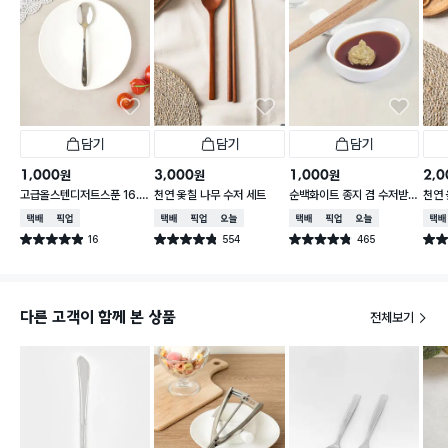
담기
담기
담기
1,000
3,000
1,000
2,0
원
원
원
고급올스텐디저트스푼 16.5
천연 옻칠 나무 수저 세트
순백화이트 종지 겸 수저받
천연 
cm
침
택배배송
매장픽업
택배배송
매장픽업
오늘배송
택배배송
매장픽업
오늘배송
택배
16
554
465
별점 4.9점
별점 4.8점
별점 4.8점
별점 
건 작성
건 작성
건 작성
다른 고객이 함께 본 상품
전체보기