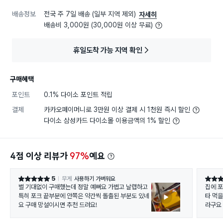
배송정보
전국 주 7일 배송 (일부 지역 제외)
자세히
배송비 3,000원 (30,000원 이상 무료)
휴일도착 가능 지역 확인
구매혜택
포인트
0.1% 다이소 포인트 적립
결제
카카오페이머니로 3만원 이상 결제 시 1천원 즉시 할인
다이소 삼성카드 다이소몰 이용금액의 1% 할인
4점 이상 리뷰가
97%
예요
5
무게
사용하기 가벼워요
별점 5점
별점 5
별 기대없이 구매했는데 정말 예뻐요 가볍고 날렵하고
집에 
특히 포크 끝부분에 안쪽은 약간씩 돌출된 부분도 있네
타 먹
요 구매 망설이시면 추천 드려요!
라구요