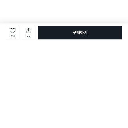
구매하기
713
22
로그인
온라인 다이소몰 1599-2211
온라인 다이소몰
다이소 매장 1522-4400
다이소 매장
평일 09:00 ~ 18:00
평일 09:00 ~ 18:00
주문조회
매장 상품 찾기
취소/교환/반품 신청
매장 위치 찾기
공지사항
1:1 문의
FAQ
고객센터
1:1 문의
제휴문의
앱 장애/신고