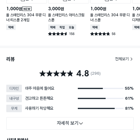
1,000
3,000
1,000
1,0
원
원
원
NEW
올 스테인리스 304 무광 디
올 스테인리스 아이스크림
올 스테인리스 304 무광 디
올 스
너 티스푼 2개입
스푼
너 스푼
디저
택배배송
택배배송
매장픽업
오늘배송
택배배송
택배
156
56
별점 4.6점
별점 4.8점
건 작성
건 작성
리뷰
전체보기
4.8
별점 4.8점
(296)
아주 마음에 들어요
55%
디자인
견고하고 튼튼해요
61%
내구성
사용하기 적당해요
81%
무게
자세히 보기
사진&동영상