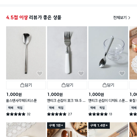
4.5점 이상
리뷰가 좋은 상품
전체보기
담기
담기
담기
1,000
1,000
1,000
1,0
원
원
원
올스텐사각헤드티스푼
앤티크 손잡이 포크 19.5 c
앤티크 손잡이 디저트 스푼 1
옻칠 
m
6 cm
cm
택배배송
매장픽업
택배배송
매장픽업
택배배송
매장픽업
택배
32
27
13
별점 5.0점
별점 5.0점
별점 5.0점
별점 
건 작성
건 작성
건 작성
구매 1만+
구매 1.4만+