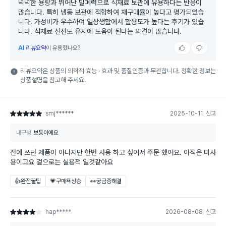
넉넉한 용량과 뛰어난 밀폐력으로 식재료 보관에 유용하다는 반응이
많습니다. 특히 냉동 보관에 적합하여 재구매율이 높다고 평가되었습
니다. 가성비가 우수하여 일상생활에서 활용도가 높다는 후기가 있습
니다. 식재료 신선도 유지에 도움이 된다는 의견이 많습니다.
AI
리뷰요약
이 유용했나요?
리뷰요약은 상품의 의학적 효능 · 효과 및 품질인증과 무관합니다. 정확한 정보는
상품설명을 참고해 주세요.
smj******
2025-10-11
신고
별점 5점
내구성
보통이에요
전에 쓰던 제품이 아니지만 한번 사용 하고 싶어서 주문 했어요. 아직은 미사
용이고요 겉으로는 실용적 일것같아요
👍완전꿀팁
💗구매욕상승
👀궁금증해결
hap*****
2026-08-08
신고
별점 4점