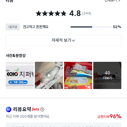
리뷰
전체보기
4.8
별점 4.8점
(244)
견고하고 튼튼해요
52%
내구성
자세히 보기
사진&동영상
40
고객 리뷰 
더보기
리뷰 이미지 등록 개수
2
리뷰요약
ai
beta
96%
최근 리뷰 200개를 분석했어요.
긍정리뷰