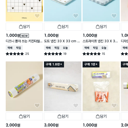
담기
담기
담기
1,000
1,000
1,000
1,0
원
원
원
NEW
디즈니 뽑아 쓰는 키친타월
도트 냅킨 33 X 33 cm 1
스트라이프 냅킨 33 X 33
디자인
2겹 150매입 체크
5매입
cm 15매입
cm 
택배배송
매장픽업
택배배송
매장픽업
오늘배송
택배배송
매장픽업
오늘배송
택배
25
19
15
별점 5.0점
별점 5.0점
별점 5.0점
별점 
건 작성
건 작성
건 작성
구매 1.8만+
구매 1만+
구매
담기
담기
담기
2,000
3,000
1,000
2,0
원
원
원