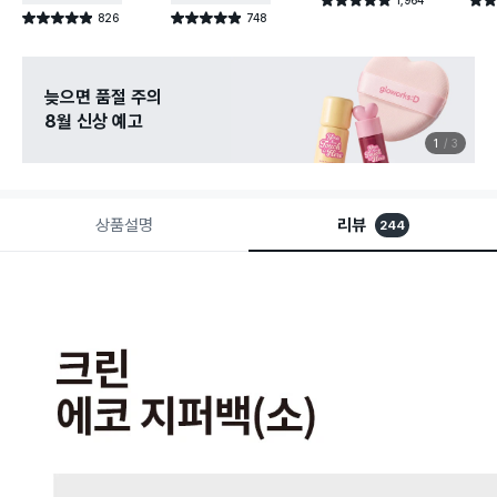
별점 4.9점
별점 
건 작성
826
748
별점 4.9점
별점 4.9점
건 작성
건 작성
늦으면 품절 주의
8월 신상 예고
1
3
상품설명
리뷰
244