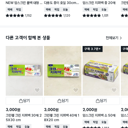
NEW 맘스크린 롤백 대형 2
다용도 종이 호일 30cmX
맘스크린 지퍼백 중 20매
크린랲
00매입
30m
매 3
택배배송
매장픽업
택배배송
매장픽업
오늘배송
택배배송
매장픽업
오늘배송
택배
1,152
1,120
1,031
별점 4.9점
별점 4.9점
별점 4.9점
별점 
건 작성
건 작성
건 작성
다른 고객이 함께 본 상품
전체보기
구매 3.7만+
구매
담기
담기
담기
3,000
3,000
2,000
2,0
원
원
원
크린랲 크린 지퍼백 30매 2
크린랲 크린 지퍼백 40매 1
맘스크린 지퍼백 소 50매
맘스크
5X30 cm
8X20 cm
택배배송
매장픽업
오늘배송
택배
택배배송
매장픽업
오늘배송
택배배송
매장픽업
오늘배송
1,964