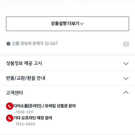
상품설명 더보기
식품용 기구
식품용 기구: 식품위생법에서 정한 규격에 따라 제조되어 식품 또
상품 정보에 문제가 있나요?
신고
는 식품첨가물에 사용할 수 있는 식품용기구라는 표시입니다.
상품정보 제공 고시
반품/교환/환불 안내
고객센터
다이소몰(온라인) / 모바일 상품권 문의
1599-2211
기타 오프라인 매장 문의
1522-4400