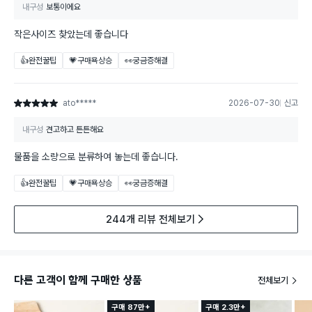
내구성
보통이에요
작은사이즈 찾았는데 좋습니다
👍완전꿀팁
💗구매욕상승
👀궁금증해결
ato*****
2026-07-30
신고
별점 5점
내구성
견고하고 튼튼해요
물품을 소량으로 분류하여 놓는데 좋습니다.
👍완전꿀팁
💗구매욕상승
👀궁금증해결
244개 리뷰 전체보기
다른 고객이 함께 구매한 상품
전체보기
구매 87만+
구매 2.3만+