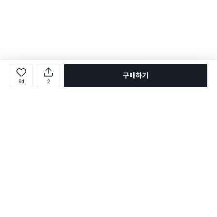
구매하기
94
2
로그인
온라인 다이소몰 1599-2211
온라인 다이소몰
다이소 매장 1522-4400
다이소 매장
평일 09:00 ~ 18:00
평일 09:00 ~ 18:00
주문조회
매장 상품 찾기
취소/교환/반품 신청
매장 위치 찾기
공지사항
1:1 문의
FAQ
고객센터