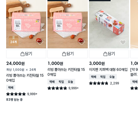
24개
담기
담기
담기
24,000
1,000
3,000
1,0
원
원
원
리빙 뽑아쓰는 키친타월 15
이지엔 지퍼백 대형 60매입
[약 
개당
1,000
원
24개
0매입
블러 
리빙 뽑아쓰는 키친타월 15
택배배송
매장픽업
오늘배송
X 2
0매입
택배배송
매장픽업
오늘배송
택배
2,299
별점 4.8점
건 작성
택배배송
9,999+
별점 4.9점
별점 
건 작성
9,999+
별점 4.9점
건 작성
83명 담는 중