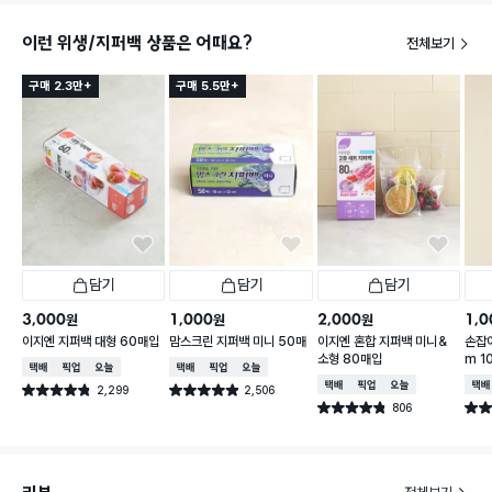
이런 위생/지퍼백 상품은 어때요?
전체보기
구매 2.3만+
구매 5.5만+
담기
담기
담기
3,000
1,000
2,000
1,0
원
원
원
이지엔 지퍼백 대형 60매입
맘스크린 지퍼백 미니 50매
이지엔 혼합 지퍼백 미니＆
손잡이
소형 80매입
m 1
택배배송
매장픽업
오늘배송
택배배송
매장픽업
오늘배송
택배배송
매장픽업
오늘배송
택배
2,299
2,506
별점 4.8점
별점 4.9점
건 작성
건 작성
806
별점 4.8점
별점 
건 작성