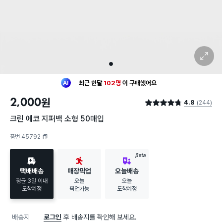
확대 보기
1
최근 한달
102명
이
구매했어요
30대 여성
이 가장 많이
구매했어요
2,000
원
4.8
(244)
최근 한달
102명
이
구매했어요
별점 4.8점
30대 여성
이 가장 많이
구매했어요
크린 에코 지퍼백 소형 50매입
품번 45792
복사하기
BETA
택배배송
매장픽업
오늘배송
평균 3일 이내
오늘
오늘
도착예정
픽업가능
도착예정
배송지
로그인
후 배송지를 확인해 보세요.