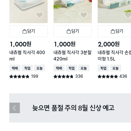
담기
담기
담기
장바구니
장바구니
장
원
원
원
1,000
1,000
2,000
내츄럴 직사각 400
내츄럴 직사각 3분할
내츄럴 직사각 손
ml
420ml
이형 1.5L
택배배송
매장픽업
오늘배송
택배배송
매장픽업
오늘배송
매장픽업
오늘배송
199
336
436
별점 4.8점
별점 4.7점
별점 4.9점
건 작성
건 작성
건 작성
다이소X카카오페이 8월 결제 혜택 
이
전
슬
라
이