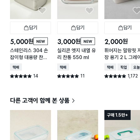
담기
담기
담기
장바구니
장바구니
장
원
원
원
5,000
3,000
2,000
NEW
NEW
스테인리스 304 손
실리콘 엣지 내열 유
휘어지는 말랑핏 
잡이형 대용량 찬통
리 찬통 550 ml
장 용기 2 L 그레
2.2 L
택배배송
택배배송
택배배송
매장픽업
오늘
14
11
1,172
별점 5.0점
별점 5.0점
별점 4.9점
건 작성
건 작성
건 작성
다른 고객이 함께 본 상품
구매 1.5만+