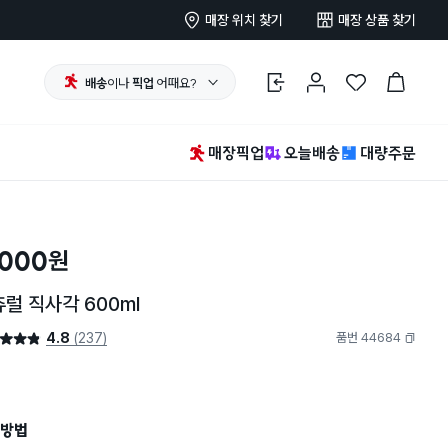
매장 위치 찾기
매장 상품 찾기
배송
이나
픽업
어때요?
로그인
마이페이지
찜 한 상품
장바구니
매장픽업
오늘배송
대량주문
,000
원
럴 직사각 600ml
4.8
(237)
품번 44684
4.8점
복사하기
방법