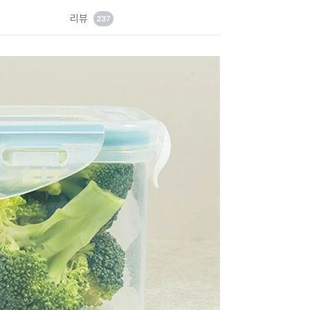
드
리뷰
237