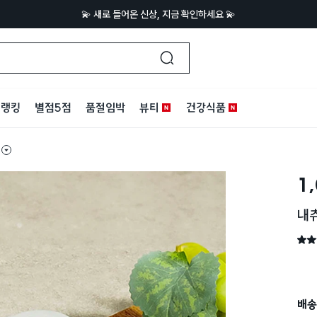
💫 새로 들어온 신상, 지금 확인하세요 💫
랭킹
별점5점
품절임박
뷰티
건강식품
1
내츄
별점 
배송