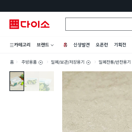
홈
신상발견
오픈런
기획전
카테고리
브랜드
홈
주방용품
밀폐/보관/저장용기
밀폐찬통/반찬용기