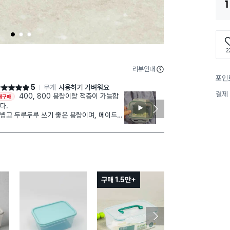
1
1
2
3
2
리뷰안내
포인
5
무게
사용하기 가벼워요
점 5점
별점 5점
결제
400, 800 용량이랑 적층이 가능합
반찬통이 죄다
재구매
써보려고 테스
다.
만족합니다. 몇
볍고 두루두루 쓰기 좋은 용량이며, 메이드
 코리아 제품입니다.
구매 1.5만+