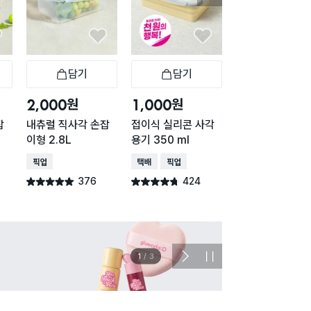
담기
담기
담기
바구니
장바구니
장바구니
장
원
원
원
2,000
1,000
2,000
잡
내츄럴 직사각 손잡
접이식 실리콘 사각
접이식 실리콘 원
이형 2.8L
용기 350 ml
용기 500 ml
매장픽업
택배배송
매장픽업
택배배송
매장픽업
376
424
160
별점 4.9점
별점 4.7점
별점 4.6점
건 작성
건 작성
건 작
이벤트
관심 
2
/
3
다
정
음
지
슬
라
이