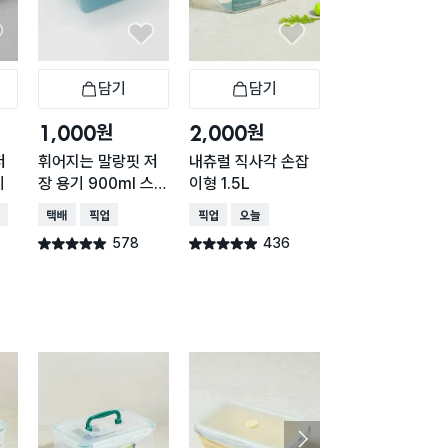
담기
담기
담기
바구니
장바구니
장바구니
장
원
원
원
1,000
2,000
2,000
저
휘어지는 말랑핏 저
내츄럴 직사각 손잡
내츄럴 직사각 손
이
장 용기 900ml 스카
이형 1.5L
이형 2.8L
이블루
배송
택배배송
매장픽업
매장픽업
오늘배송
매장픽업
578
436
376
별점 4.9점
별점 4.9점
별점 4.9점
건 작성
건 작성
건 작