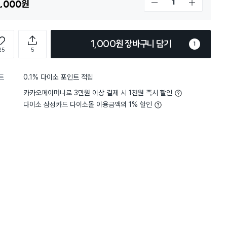
,000
원
개수 감소
개수 증가
1,000원 장바구니 담기
1
25
5
트
0.1% 다이소 포인트 적립
5
무게
사용하기 적당해요
5
무게
사용
별점 5점
카카오페이머니로 3만원 이상 결제 시 1천원 즉시 할인
 유리용기라 무거워서 가벼운거
배송도 빠르고 가격도 착하
트용으로 하나 구매했어요. 나름
너무너무 좋아요 집에있는
다이소 삼성카드 다이소몰 이용금액의 1% 할인
개 더 구매하려고요.
바꿀려구 구매했는데 크기
주 맘에들어요 감사합니다
구 대박나세요