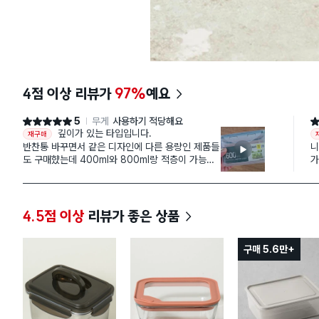
4점 이상 리뷰가
97%
예요
5
무게
사용하기 적당해요
별점 5점
별
깊이가 있는 타입입니다.
재구매
반찬통 바꾸면서 같은 디자인에 다른 용량인 제품들
니
도 구매햤는데 400ml와 800ml랑 적층이 가능해
가
좋습니다.
인
4.5점 이상
리뷰가 좋은 상품
구매 5.6만+