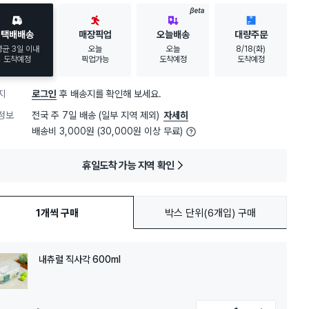
BETA
택배배송
매장픽업
오늘배송
대량주문
평균 3일 이내
오늘
오늘
8/18(화)
도착예정
픽업가능
도착예정
도착예정
지
로그인
후 배송지를 확인해 보세요.
정보
전국 주 7일 배송 (일부 지역 제외)
자세히
배송비 3,000원 (30,000원 이상 무료)
휴일도착 가능 지역 확인
1개씩 구매
박스 단위(6개입) 구매
내츄럴 직사각 600ml