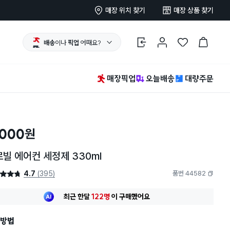
매장 위치 찾기
매장 상품 찾기
배송
이나
픽업
어때요?
로그인
마이페이지
찜 한 상품
장바구니
매장픽업
오늘배송
대량주문
,000
원
빌 에어컨 세정제 330ml
4.7
(395)
품번 44582
4.7점
복사하기
최근 한달
122명
이
구매했어요
30대 여성
이 가장 많이
구매했어요
최근 한달
122명
이
구매했어요
방법
30대 여성
이 가장 많이
구매했어요