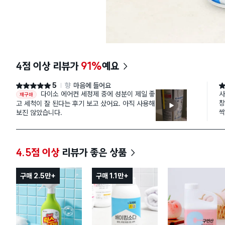
4점 이상 리뷰가
91%
예요
5
향
마음에 들어요
별점 5점
별
다이소 에어컨 세정제 중에 성분이 제일 좋
사
재구매
창
고 세척이 잘 된다는 후기 보고 샀어요. 아직 사용해
싹
보진 않았습니다.
사
같
1
2
4.5점 이상
리뷰가 좋은 상품
3
자
4
구매 2.5만+
구매 1.1만+
한
5
6
분
금