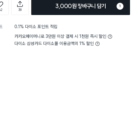
3,000원 장바구니 담기
1
62
38
트
0.1% 다이소 포인트 적립
카카오페이머니로 3만원 이상 결제 시 1천원 즉시 할인
다이소 삼성카드 다이소몰 이용금액의 1% 할인
4
향
마음에 들지 않아요
5
향
아주 
별점 5점
로 구매해서 사용 했는데 효과
유일한 알칼리성 세정제라 
제 중에 가장 세척력이 좋습
모르겠음.
판매 인기가 밀리는 것 같
 독함.
세척력은 제일 좋아요 이게
하는데 청소가 되는건지 잘 모르
벽걸이 에어컨 기준 1캔으
좀 남아서 냉각핀에 왕창 
구매 15만+
구매 15만+
구매 14만+