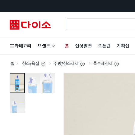
홈
신상발견
오픈런
기획전
카테고리
브랜드
홈
청소/욕실
주방/청소세제
특수세정제