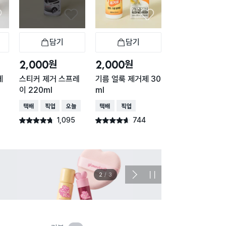
담기
담기
담기
바구니
장바구니
장바구니
장
원
원
원
2,000
2,000
3,000
제
스티커 제거 스프레
기름 얼룩 제거제 30
산도깨비 에어컨 
이 220ml
ml
정제 330 ml
택배배송
매장픽업
오늘배송
택배배송
매장픽업
택배배송
오늘배송
1,095
744
1,42
별점 4.7점
별점 4.6점
별점 4.8점
건 작성
건 작성
건 작
이벤트
관심 
2
/
3
다
정
음
지
슬
라
이
드