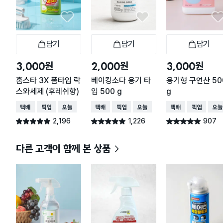
7
8
준
9
1
담기
담기
담기
장바구니
장바구니
장
필
에
원
원
원
3,000
2,000
3,000
도
홈스타 3X 폼타입 락
베이킹소다 용기 타
용기형 구연산 50
스와세제 (후레쉬향)
입 500 g
g
택배배송
매장픽업
오늘배송
택배배송
매장픽업
오늘배송
택배배송
매장픽업
오늘
2,196
1,226
907
별점 4.9점
별점 4.9점
별점 4.9점
건 작성
건 작성
건 작성
다른 고객이 함께 본 상품