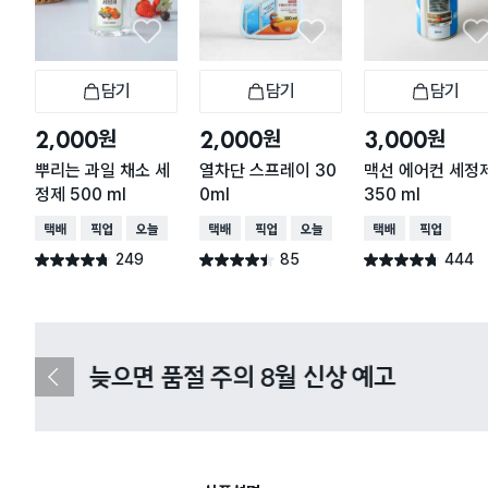
담기
담기
담기
장바구니
장바구니
장
원
원
원
2,000
2,000
3,000
뿌리는 과일 채소 세
열차단 스프레이 30
맥선 에어컨 세정
정제 500 ml
0ml
350 ml
택배배송
매장픽업
오늘배송
택배배송
매장픽업
오늘배송
택배배송
매장픽업
249
85
444
별점 4.7점
별점 4.4점
별점 4.7점
건 작성
건 작성
건 작성
다이소X카카오페이 8월 결제 혜택 
이
전
슬
라
이
드