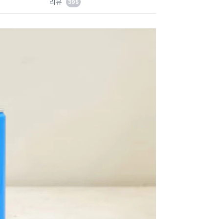
리뷰
395