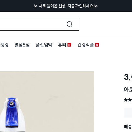
💫 새로 들어온 신상, 지금 확인하세요 💫
랭킹
별점5점
품절임박
뷰티
건강식품
3
아로
별점 
배송