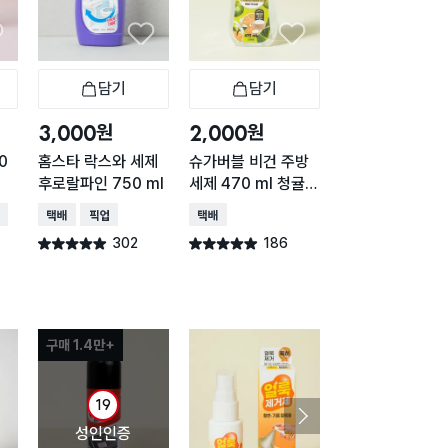
. 20분 정도 그대로 방치 하세요.
. 선풍기를 빠르게 공기순환이 될 수 있게 해
다.
. 분리 한 먼지망을 끼우고 전원을 켠다.
0.☆☆☆송풍을 30분간 가동한다.☆☆☆
담기
담기
담기
바구니
장바구니
장바구니
장
수 ☆☆☆
어컨 세정제 냄새가 다 빠지면 바로 사용하셔
원
원
원
3,000
2,000
2,000
 됩니다.
0
홈스타 락스와 세제
슈가버블 비건 주방
싱크망 세정제 (
후로랄파인 750 ml
세제 470 ml 청귤
필 2개입 포함)
향
배송
택배배송
매장픽업
택배배송
택배배송
매장픽업
오
302
186
143
별점 4.9점
별점 4.9점
별점 4.9점
건 작성
건 작성
건 작
구매 1.4만+
구매 1.1만+
19
성인인증