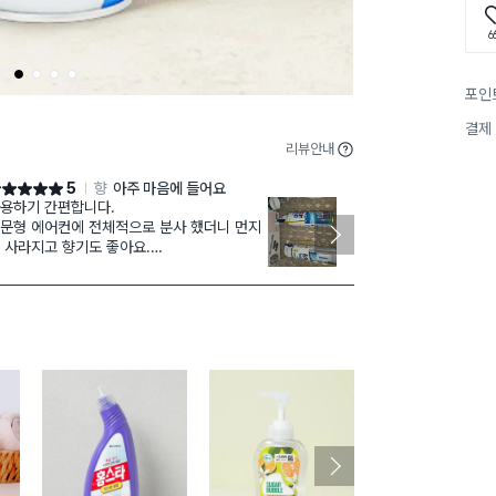
6
1
2
3
4
포인
결제
리뷰안내
5
향
아주 마음에 들어요
점 5점
별점 4점
용하기 간편합니다.
종류별
재구매
문형 에어컨에 전체적으로 분사 했더니 먼지
가 있는지 잘 
 사라지고 향기도 좋아요.
3종류 다 냄새
용 전 미리 마스크 착용 하시면 더욱 좋을 것
2주마다 청소
아요.
겠음
. 사용 전 창문을 연다.
. 에어컨 전원을 끈다.
. 먼지망을 분리하고 세척해서 물기 털어내고
연건조를 한다.
. 에어컨 세정제 분사구 위 고정장치를 제거
다.
. 사용 전 충분히 흔들어 준다.
. 냉각판에 분무한다.
무시 거품이 생길 수 있어요.
방 사그라드니 안심 하셔도 됩니다.