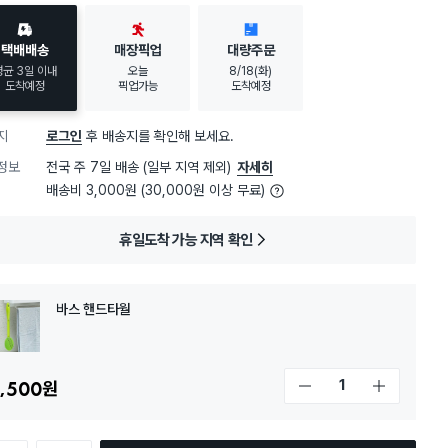
택배배송
매장픽업
대량주문
평균 3일 이내
오늘
8/18(화)
도착예정
픽업가능
도착예정
지
로그인
후 배송지를 확인해 보세요.
정보
전국 주 7일 배송 (일부 지역 제외)
자세히
배송비 3,000원 (30,000원 이상 무료)
휴일도착 가능 지역 확인
바스 핸드타월
,500
원
개수 감소
개수 증가