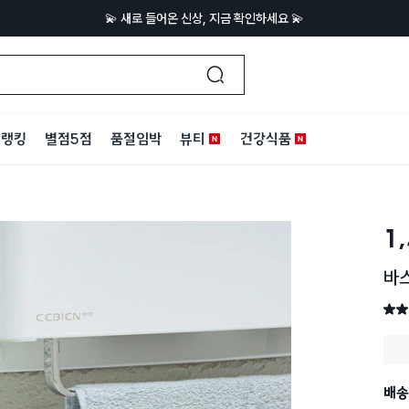
💫 새로 들어온 신상, 지금 확인하세요 💫
랭킹
별점5점
품절임박
뷰티
건강식품
1
바
별점 
배송