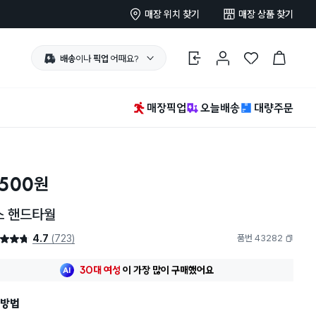
매장 위치 찾기
매장 상품 찾기
배송
이나
픽업
어때요?
로그인
마이페이지
찜 한 상품
장바구니
매장픽업
오늘배송
대량주문
,500
원
스 핸드타월
4.7
(723)
품번 43282
4.7점
복사하기
최근 한달
228명
이
구매했어요
30대 여성
이 가장 많이
구매했어요
최근 한달
228명
이
구매했어요
방법
30대 여성
이 가장 많이
구매했어요