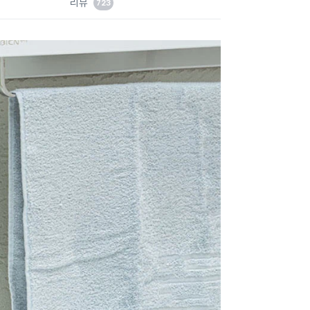
리뷰
723