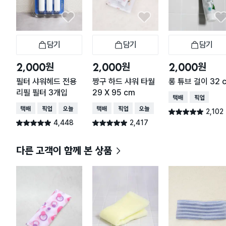
담기
담기
담기
장바구니
장바구니
장
원
원
원
2,000
2,000
2,000
필터 샤워헤드 전용
짱구 하드 샤워 타월
롱 튜브 걸이 32 
리필 필터 3개입
29 X 95 cm
택배배송
매장픽업
택배배송
매장픽업
오늘배송
택배배송
매장픽업
오늘배송
2,102
별점 4.9점
건 작성
4,448
2,417
별점 4.9점
별점 4.9점
건 작성
건 작성
다른 고객이 함께 본 상품