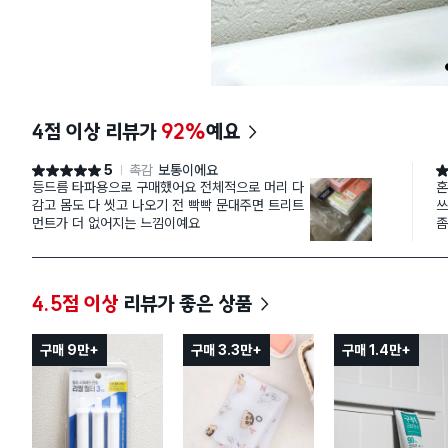
4점 이상 리뷰가
92%
예요
5
촉감
보통이에요
별점 5점
별
등드름 타파용으로 구매했어요 전체적으로 머리 다
혼
감고 몸도 다 씻고 나오기 전 빡빡 문대주면 트리트
쓰
먼트가 더 없어지는 느낌이예요
좀
매
길
4.5점 이상
리뷰가 좋은 상품
구매 9만+
구매 3.3만+
구매 1.4만+