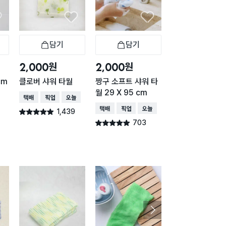
담기
담기
담기
바구니
장바구니
장바구니
장
원
원
원
2,000
2,000
1,000
cm
클로버 샤워 타월
짱구 소프트 샤워 타
파스텔 샤워볼 블
월 29 X 95 cm
택배배송
매장픽업
오늘배송
택배배송
매장픽업
오
택배배송
매장픽업
오늘배송
1,439
624
별점 4.9점
별점 4.9점
건 작성
건 작
703
별점 4.9점
건 작성