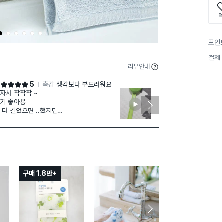
8
1
2
3
4
5
6
포인
결제
리뷰안내
5
촉감
생각보다 부드러워요
점 5점
별점 5점
자서 착착착 ~
매일 바디크림
기 좋아용
안밀려서 이걸
 더 길었으면 ..했지만
지만 이걸써야
장에서 비슷한 제품들도 거의 이 정도
교체하거나 때
이 더라구용 그중에 제일 튼튼한걸루 샀어용
구매 1.8만+