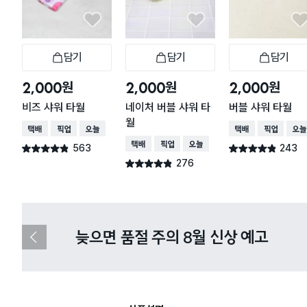
담기
담기
담기
장바구니
장바구니
장
원
원
원
2,000
2,000
2,000
비즈 샤워 타월
네이처 버블 샤워 타
버블 샤워 타월
월
택배배송
매장픽업
오늘배송
택배배송
매장픽업
오늘
택배배송
매장픽업
오늘배송
563
243
별점 4.8점
별점 4.8점
건 작성
건 작성
276
별점 4.8점
건 작성
다이소X카카오페이 8월 결제 혜택 
이
전
슬
라
이
드