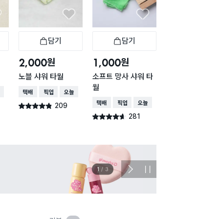
담기
담기
담기
바구니
장바구니
장바구니
장
원
원
원
2,000
1,000
2,000
노블 샤워 타월
소프트 망사 샤워 타
등밀이용 긴 때 
월
그린
배송
택배배송
매장픽업
오늘배송
택배배송
매장픽업
오늘배송
택배배송
매장픽업
오
209
별점 4.8점
건 작성
281
412
별점 4.6점
별점 4.7점
건 작성
건 작
이벤트
관심 
2
/
3
다
정
음
지
슬
라
이
드