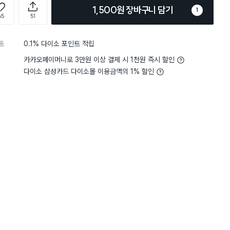
1,500원 장바구니 담기
1
65
51
트
0.1% 다이소 포인트 적립
카카오페이머니로 3만원 이상 결제 시 1천원 즉시 할인
다이소 삼성카드 다이소몰 이용금액의 1% 할인
5
촉감
생각보다 거칠어요
5
촉감
보
별점 5점
바르니 일반 때밀이수건은 깨가
미감은 좀 많이 떨어지지만
로 미는데 피부자극이 너무 심하
샀어요. 그런데 화장실 분위기
 때밀려요..글고 막대기 부러지면
그것도 많이......
타올 찢기면 교체.딴거뭐없나요