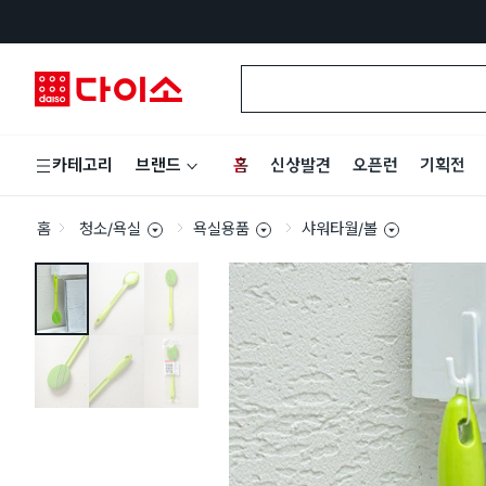
홈
신상발견
오픈런
기획전
카테고리
브랜드
홈
청소/욕실
욕실용품
샤워타월/볼