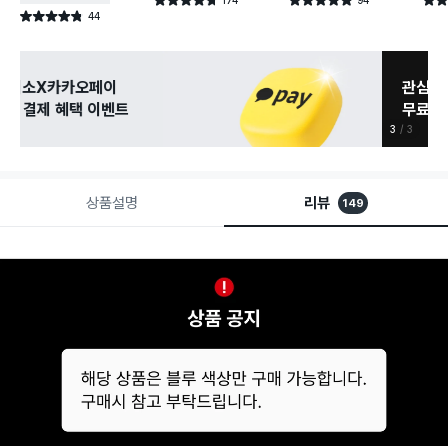
별점 4.7점
별점 4.9점
별점 
건 작성
건 작성
44
별점 4.8점
건 작성
관심 있는 신상 입고
무료로 알림 받기
3
3
상품설명
리뷰
149