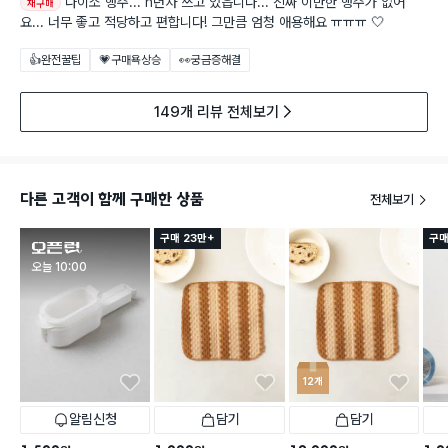
다이소 행주... n년차 쓰고 있읍니다... 진짜 이만한 행주가 없어
재구매
요... 너무 좋고 적당하고 편합니다! 그만큼 엄청 애용해요 ㅠㅠㅠ 🤍
👍완전꿀팁
💗구매욕상승
👀궁금증해결
149개 리뷰 전체보기
다른 고객이 함께 구매한 상품
전체보기
구매 23만+
구매
판매시작
오늘 10:00
12개
알림신청
담기
담기