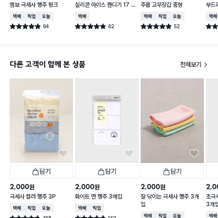
엠보 극세사 행주 핑크
실리콘 아이스 캔디기 17 X
주름 고무장갑 중형
부드러
4 cm
0 c
택배배송
매장픽업
오늘배송
택배배송
택배배송
매장픽업
오늘배송
택배
94
62
52
별점 4.9점
별점 4.9점
별점 4.9점
별점 
건 작성
건 작성
건 작성
다른 고객이 함께 본 상품
전체보기
담기
담기
담기
2,000
2,000
2,000
2,0
원
원
원
극세사 컬러 행주 3P
화이트 면 행주 3매입
잘 닦이는 극세사 행주 3개
초극
입
3개
택배배송
매장픽업
오늘배송
택배배송
매장픽업
택배배송
매장픽업
오늘배송
택배
368
162