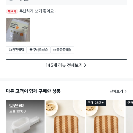
무난하게 쓰기 좋아요~
재구매
👍완전꿀팁
💗구매욕상승
👀궁금증해결
145개 리뷰 전체보기
다른 고객이 함께 구매한 상품
전체보기
구매 23만+
구매
판매시작
오늘 10:00