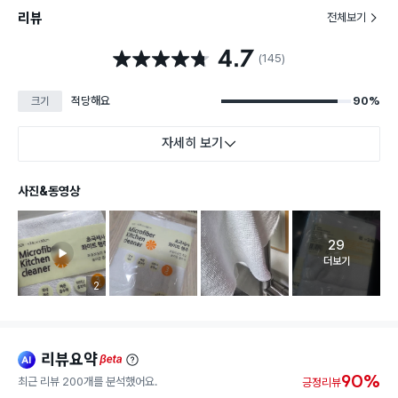
리뷰
전체보기
4.7
별점 4.7점
(145)
적당해요
90%
크기
자세히 보기
사진&동영상
29
고객 리뷰 
더보기
리뷰 이미지 등록 개수
2
리뷰요약
ai
beta
90%
최근 리뷰 200개를 분석했어요.
긍정리뷰