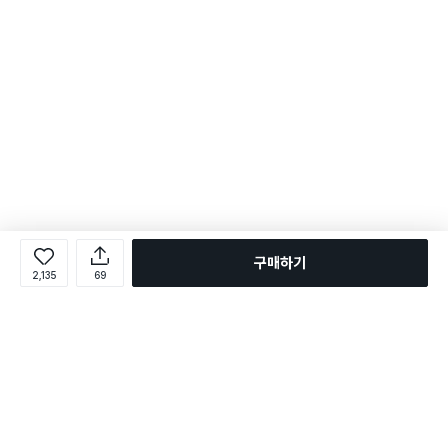
구매하기
2,135
69
로그인
온라인 다이소몰 1599-2211
온라인 다이소몰
다이소 매장 1522-4400
다이소 매장
평일 09:00 ~ 18:00
평일 09:00 ~ 18:00