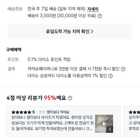
배송정보
전국 주 7일 배송 (일부 지역 제외)
자세히
배송비 3,000원 (30,000원 이상 무료)
휴일도착 가능 지역 확인
구매혜택
포인트
0.1% 다이소 포인트 적립
결제
카카오페이머니로 3만원 이상 결제 시 1천원 즉시 할인
다이소 삼성카드 다이소몰 이용금액의 1% 할인
4점 이상 리뷰가
95%
예요
5
크기
생각보다 작아요
별점 5점
별점 5
받아보니 생각보다 사이즈가 작았어요. 편의점 삼각김
삼각주
밥보다는 크기가 작게 만들어져요. 2개에 밥 한공기 정
고 샀어
도 들어가네요. 보기엔 작아보였는데 만들어보니 크기
포차코
3
가 딱 좋은 것 같아요. 삼각김밥 2개면 배부르더라고요.
니다.
밥 양을 많이 안 넣어야 맛있어요. 위 아래가 다 분리돼
식세기