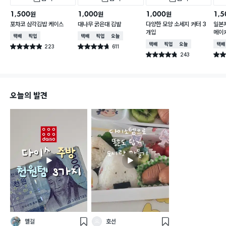
1,500
1,000
1,000
1,5
원
원
원
포차코 삼각김밥 케이스
대나무 굵은대 김발
다양한 모양 소세지 커터 3
일본
개입
메이
택배배송
매장픽업
택배배송
매장픽업
오늘배송
택배배송
매장픽업
오늘배송
택배
223
611
별점 4.9점
별점 4.7점
건 작성
건 작성
243
별점 4.8점
별점 
건 작성
오늘의 발견
멜걸
호선
스
스