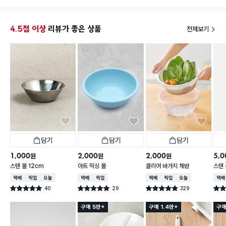
서 오히려 삼각김밥도 잘 빠지고 세척도 편해서 저는 좋
것 같네
았어요.
내냉, 
4.5점 이상
리뷰가 좋은 상품
전체보기
담기
담기
담기
1,000
2,000
2,000
5,0
원
원
원
스텐 볼 12cm
아트 믹싱 볼
클리어 바가지 채반
스텐 
택배배송
매장픽업
오늘배송
택배배송
매장픽업
택배배송
매장픽업
오늘배송
택배
40
29
329
별점 5.0점
별점 5.0점
별점 4.9점
별점 
건 작성
건 작성
건 작성
구매 5만+
구매 1.4만+
구매