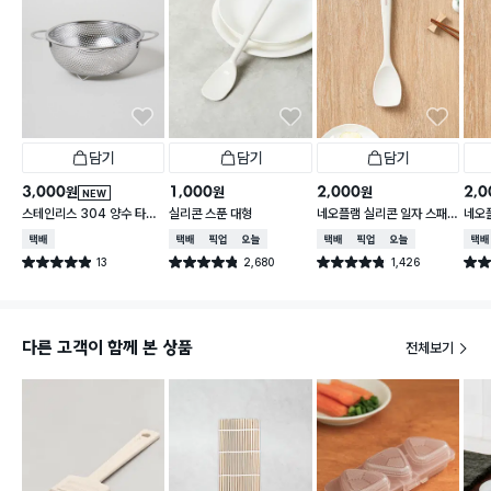
담기
담기
담기
3,000
1,000
2,000
2,0
원
원
원
NEW
스테인리스 304 양수 타공
실리콘 스푼 대형
네오플램 실리콘 일자 스패
네오
채반 19 cm
츌러
택배배송
택배배송
매장픽업
오늘배송
택배배송
매장픽업
오늘배송
택배
13
2,680
1,426
별점 4.9점
별점 4.8점
별점 4.8점
별점 
건 작성
건 작성
건 작성
다른 고객이 함께 본 상품
전체보기