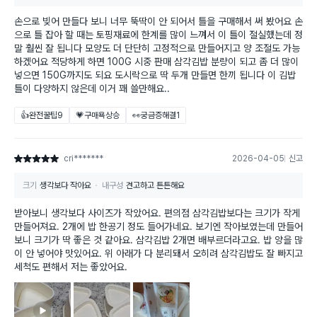
손으로 빚어 만들다 보니 너무 뚝딱이 안 되어서 틀을 구매해서 써 봤어요 손
으로 틀 잡아 할 때는 토핑재료에 한계를 많이 느껴서 이 틀이 절실했는데 정
말 훨씬 잘 됩니다 모양도 더 단단히 고정적으로 만들어지고 양 조절도 가능
하겠어요 적당하게 하면 100G 시중 판매 삼각김밥 분량이 되고 좀 더 많이
넣으면 150G까지도 되요 도시락으로 딱 두개 만들면 한끼 됩니다 이 김밥
틀이 다양하지 않은데 이거 꽤 쓸만해요..
👍완전꿀팁
9
💗구매욕상승
👀궁금증해결
1
cri*******
2026-04-05
신고
별점 5점
크기
생각보다 작아요
내구성
견고하고 튼튼해요
받아보니 생각보다 사이즈가 작았어요. 편의점 삼각김밥보다는 크기가 작게
만들어져요. 2개에 밥 한공기 정도 들어가네요. 보기엔 작아보였는데 만들어
보니 크기가 딱 좋은 것 같아요. 삼각김밥 2개면 배부르더라고요. 밥 양을 많
이 안 넣어야 맛있어요. 위 아래가 다 분리돼서 오히려 삼각김밥도 잘 빠지고
세척도 편해서 저는 좋았어요.