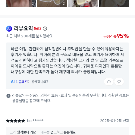
리뷰 이미지 등록 개수
2
리뷰 이미지 등록 개수
2
리뷰요약
ai
beta
95%
최근 리뷰 200개를 분석했어요.
긍정리뷰
바쁜 아침, 간편하게 삼각김밥이나 주먹밥을 만들 수 있어 유용하다는
후기가 있습니다. 위아래 분리 구조로 내용물 넣고 빼기가 용이하며 세
척도 간편하다고 평가되었습니다. 적당한 크기와 밥 양 조절 기능으로
아이들 도시락으로 좋다는 의견이 많습니다. 귀여운 디자인과 튼튼한
내구성에 대한 만족도가 높아 재구매 의사가 긍정적입니다.
AI
리뷰요약
이 유용했나요?
리뷰요약은 상품의 의학적 효능 · 효과 및 품질인증과 무관합니다. 정확한 정보는
상품설명을 참고해 주세요.
bor******
2025-01-25
신고
별점 5점
크기
생각보다 커요
내구성
견고하고 튼튼해요