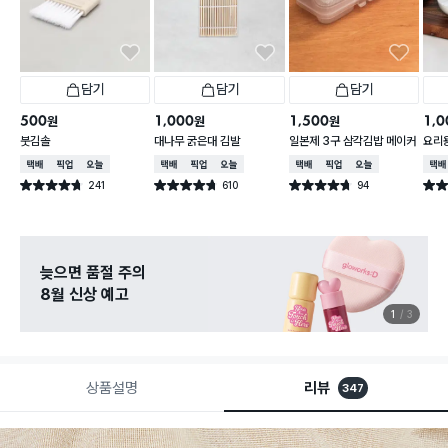
담기
담기
담기
500
1,000
1,500
1,0
원
원
원
붓김솔
대나무 굵은대 김발
일본제 3구 삼각김밥 메이커
요리용
택배배송
매장픽업
오늘배송
택배배송
매장픽업
오늘배송
택배배송
매장픽업
오늘배송
택배
241
610
94
별점 4.7점
별점 4.7점
별점 4.7점
별점 
건 작성
건 작성
건 작성
늦으면 품절 주의
8월 신상 예고
1
3
상품설명
리뷰
347