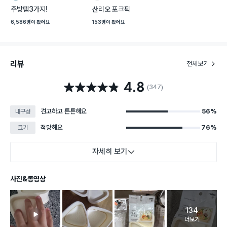
크
크
주방템3가지!
산리오 포크픽
랩
랩
6,586명
이 봤어요
153명
이 봤어요
리뷰
전체보기
4.8
별점 4.8점
(347)
견고하고 튼튼해요
56%
내구성
적당해요
76%
크기
자세히 보기
사진&동영상
134
고객 리뷰 
더보기