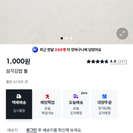
확대 보기
1
2
3
최근 한달
288명
이
장바구니에 담았어요
20대 여성
이 가장 많이
찜했어요
1,000
원
4.8
(347)
최근 한달
288명
이
장바구니에 담았어요
별점 4.8점
20대 여성
이 가장 많이
찜했어요
삼각김밥 틀
품번 42168
복사하기
BETA
택배배송
매장픽업
오늘배송
대량주문
오늘
오늘
8/18(화)
일시품절
픽업가능
도착예정
도착예정
배송지
로그인
후 배송지를 확인해 보세요.