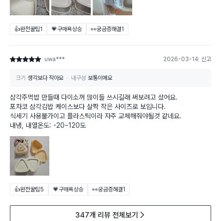
👍완전꿀팁
1
💗구매욕상승
👀궁금증해결
1
uwa***
2026-03-14
신고
별점 5점
크기
생각보다 작아요
내구성
보통이에요
삼각주먹밥 만들때 다이소꺼 많이들 쓰시길래 써보려고 샀어요.
포차코 삼각김밥 케이스보다 살짝 작은 사이즈로 보입니다.
식세기 사용불가이고 플라스틱이라 자주 교체해줘야될것 같네요.
내냉, 내열온도: -20~120도
👍완전꿀팁
5
💗구매욕상승
👀궁금증해결
1
347개 리뷰 전체보기