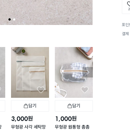
2
1
2
포인
결제
담기
담기
담기
바구니
장바구니
장바구니
장
원
원
원
3,000
1,000
2,000
망
무형광 사각 세탁망
무형광 원통형 촘촘
무형광 고리형 세