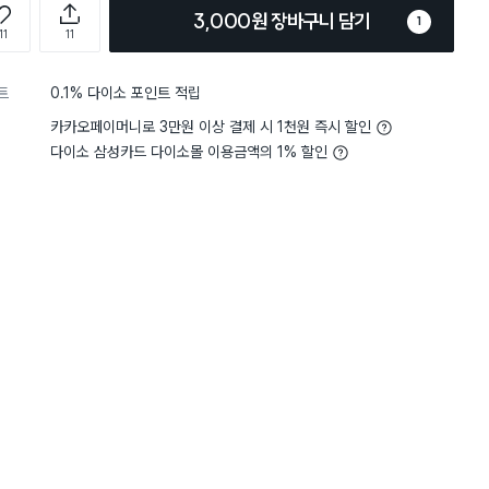
3,000원 장바구니 담기
1
11
11
트
0.1% 다이소 포인트 적립
카카오페이머니로 3만원 이상 결제 시 1천원 즉시 할인
다이소 삼성카드 다이소몰 이용금액의 1% 할인
담기
담기
담기
바구니
장바구니
장바구니
장
원
원
원
3,000
1,000
2,000
탁
걸이형 스테인리스
복숭아 원통형 촘촘
복숭아 사각 촘촘