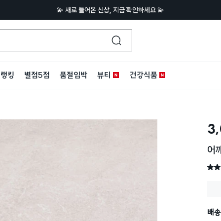
💫 새로 들어온 신상, 지금 확인하세요 💫
랭킹
별점5점
품절임박
뷰티
건강식품
3
어
별점 
배송