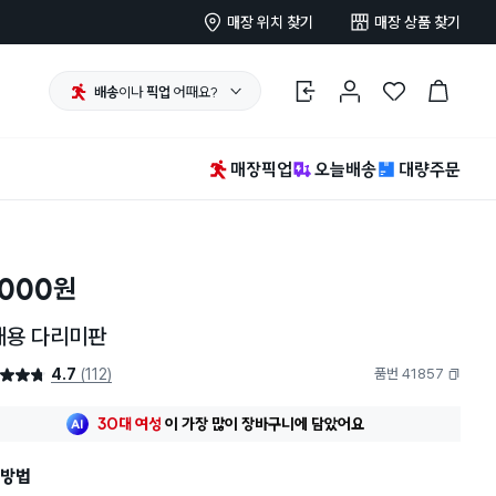
매장 위치 찾기
매장 상품 찾기
배송
이나
픽업
어때요?
로그인
마이페이지
찜 한 상품
장바구니
매장픽업
오늘배송
대량주문
,000
원
깨용 다리미판
4.7
(112)
품번 41857
4.7점
복사하기
최근 한달
58명
이
구매했어요
30대 여성
이 가장 많이
장바구니에 담았어요
최근 한달
58명
이
구매했어요
방법
30대 여성
이 가장 많이
장바구니에 담았어요