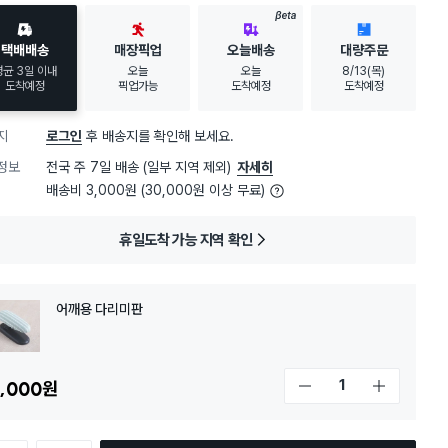
BETA
택배배송
매장픽업
오늘배송
대량주문
평균 3일 이내
오늘
오늘
8/13(목)
도착예정
픽업가능
도착예정
도착예정
지
로그인
후 배송지를 확인해 보세요.
정보
전국 주 7일 배송 (일부 지역 제외)
자세히
배송비 3,000원 (30,000원 이상 무료)
휴일도착 가능 지역 확인
어깨용 다리미판
,000
원
개수 감소
개수 증가