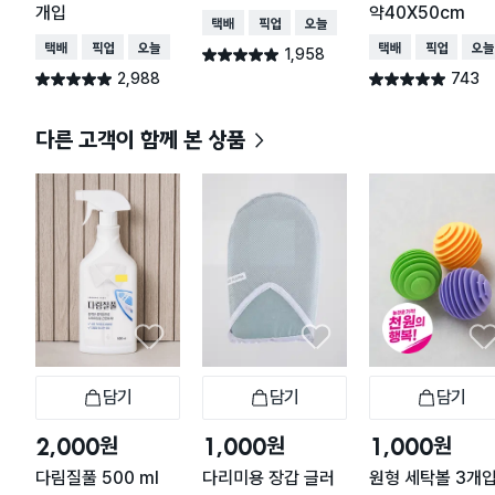
개입
약40X50cm
택배배송
매장픽업
오늘배송
택배배송
매장픽업
오늘배송
택배배송
매장픽업
오늘
1,958
별점 4.9점
건 작성
2,988
743
별점 4.9점
별점 4.9점
건 작성
건 작성
다른 고객이 함께 본 상품
담기
담기
담기
장바구니
장바구니
장
원
원
원
2,000
1,000
1,000
다림질풀 500 ml
다리미용 장갑 글러
원형 세탁볼 3개