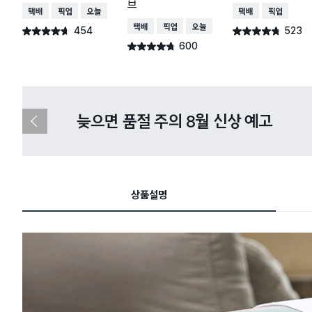
브
택배배송
매장픽업
오늘배송
택배배송
매장픽업
택배배송
매장픽업
오늘배송
454
523
별점 4.6점
별점 4.7점
건 작성
건 작성
600
별점 4.7점
건 작성
다이소X카카오페이 8월 결제 혜택 
이
전
슬
라
이
드
상품설명