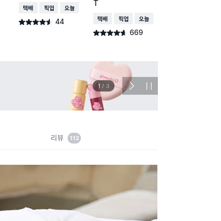
T
택배배송
매장픽업
오늘배송
택배배송
매장픽업
오
택배배송
매장픽업
오늘배송
44
257
별점 4.5점
별점 4.9점
건 작성
건 작
669
별점 4.6점
건 작성
이벤트
관심 
2
/
3
다
정
음
지
슬
라
이
드
리뷰
112