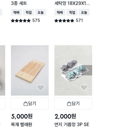
3종 세트
세탁망 18X29X18
망 60 X 70 cm
cm
배송
택배배송
매장픽업
오늘배송
택배배송
매장픽업
오늘배송
택배배송
매장픽업
575
571
540
별점 4.9점
별점 4.9점
별점 4.9점
건 작성
건 작성
건 작
담기
담기
담기
바구니
장바구니
장바구니
장
원
원
원
5,000
2,000
1,500
입
목재 빨래판
먼지 거름망 3P SE
무형광 원형 세탁