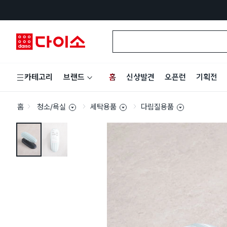
홈
신상발견
오픈런
기획전
카테고리
브랜드
홈
청소/욕실
세탁용품
다림질용품