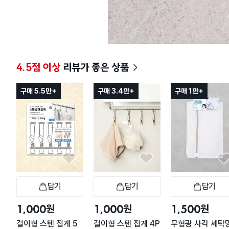
4.5점 이상
리뷰가 좋은 상품
구매 5.5만+
구매 3.4만+
구매 1만+
담기
담기
담기
장바구니
장바구니
장
원
원
원
1,000
1,000
1,500
걸이형 스텐 집게 5
걸이형 스텐 집게 4P
무형광 사각 세탁