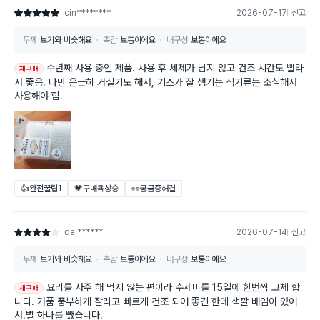
cin********
2026-07-17
신고
별점 5점
두께
보기와 비슷해요
촉감
보통이에요
내구성
보통이에요
수년째 사용 중인 제품. 사용 후 세제가 남지 않고 건조 시간도 빨라
재구매
서 좋음. 다만 은근히 거칠기도 해서, 기스가 잘 생기는 식기류는 조심해서
사용해야 함.
👍완전꿀팁
1
💗구매욕상승
👀궁금증해결
dai******
2026-07-14
신고
별점 4점
두께
보기와 비슷해요
촉감
보통이에요
내구성
보통이에요
요리를 자주 해 먹지 않는 편이라 수세미를 15일에 한번씩 교체 합
재구매
니다. 거품 풍부하게 잘라고 빠르게 건조 되어 좋긴 한데 색깔 배임이 있어
서.별 하나를 뺐습니다.