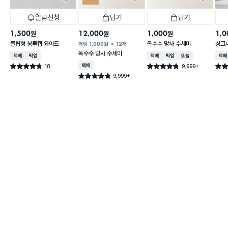
알림신청
담기
담기
1,500
12,000
1,000
1,0
원
원
원
클립형 봉투캡 와이드
옥수수 망사 수세미
싱크
개당
1,000
원
12개
옥수수 망사 수세미
택배배송
매장픽업
택배배송
매장픽업
오늘배송
택배
18
택배배송
9,999+
별점 4.7점
별점 4.8점
별점 
건 작성
건 작성
9,999+
별점 4.8점
건 작성