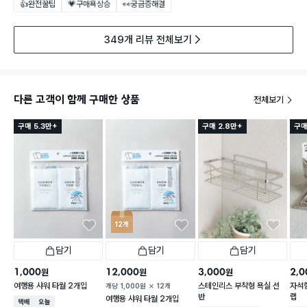
👍완전꿀팁
💗구매욕상승
👀궁금증해결
349개 리뷰 전체보기
다른 고객이 함께 구매한 상품
전체보기
구매 5.3만+
구매 2.8만+
구매
12개
담기
담기
담기
1,000
12,000
3,000
2,0
원
원
원
여행용 샤워 타월 2개입
스테인리스 부착형 욕실 선
자석형
개당
1,000
원
12개
반
랩
여행용 샤워 타월 2개입
택배배송
오늘배송