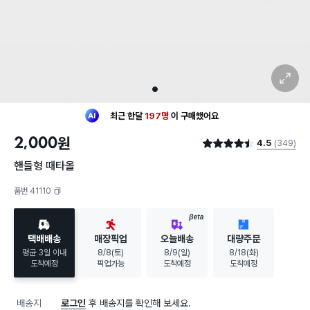
확대 보기
1
최근 한달
197명
이
구매했어요
30대 여성
이 가장 많이
구매했어요
2,000
원
4.5
(349)
최근 한달
197명
이
구매했어요
별점 4.5점
30대 여성
이 가장 많이
구매했어요
핸들형 때타올
품번 41110
복사하기
BETA
택배배송
매장픽업
오늘배송
대량주문
평균 3일 이내
8/8(토)
8/9(일)
8/18(화)
도착예정
픽업가능
도착예정
도착예정
배송지
로그인
후 배송지를 확인해 보세요.