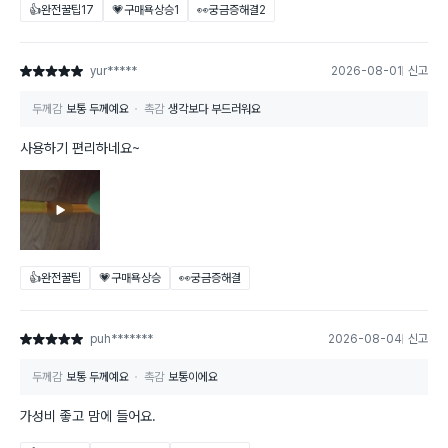
👍완전꿀팁
17
💗구매욕상승
1
👀궁금증해결
2
yur*****
2026-08-01
신고
별점 5점
두께감
보통 두께예요
촉감
생각보다 부드러워요
사용하기 편리하네요~
👍완전꿀팁
💗구매욕상승
👀궁금증해결
puh*******
2026-08-04
신고
별점 5점
두께감
보통 두께예요
촉감
보통이에요
가성비 좋고 맘에 들어요.