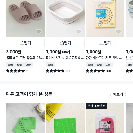
담기
담기
담기
3,000
1,000
1,000
3,0
원
원
원
NEW
볼록 바닥 쿠션 욕실화 260
접이식 사각 대야 27.5 X 2
간단 배수구망 시트 원형 중
긴 손
~280 mm
3 cm
형 15매입
택배배송
매장픽업
오늘배송
택배배송
택배배송
매장픽업
오늘배송
택배
116
110
100
별점 4.9점
별점 4.9점
별점 4.9점
별점 
건 작성
건 작성
건 작성
다른 고객이 함께 본 상품
전체보기
구매 1.6만+