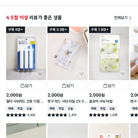
4.5점 이상
리뷰가 좋은 상품
전체보기
구매 9만+
구매 3.3만+
구매 1.8만+
담기
담기
담기
2,000
2,000
2,000
2,0
원
원
원
필터 샤워헤드 전용 리필 필
짱구 하드 샤워 타월 29 X
클로버 샤워 타월
짱구 
터 3개입
95 cm
X 9
택배배송
매장픽업
오늘배송
택배배송
매장픽업
오늘배송
택배배송
매장픽업
오늘배송
택배
4,436
2,414
1,438
별점 4.9점
별점 4.9점
별점 4.9점
별점 
건 작성
건 작성
건 작성