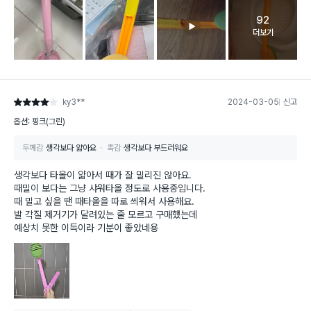
92
고객 리뷰 
더보기
ky3**
2024-03-05
신고
별점 4점
옵션: 핑크(그린)
두께감
생각보다 얇아요
촉감
생각보다 부드러워요
생각보다 타올이 얇아서 때가 잘 밀리진 않아요.
때밀이 보다는 그냥 샤워타올 정도로 사용중입니다.
때 밀고 싶을 땐 때타올을 따로 씌워서 사용해요.
발 각질 제거기가 달려있는 줄 모르고 구매했는데
예상치 못한 이득이라 기분이 좋았네용