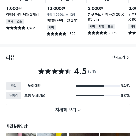
1,000
12,000
2,000
2,0
원
원
원
여행용 샤워 타월 2개입
짱구 하드 샤워 타월 29 X
일본제
개당
1,000
원
12개
95 cm
X 9
여행용 샤워 타월 2개입
택배배송
오늘배송
택배배송
매장픽업
오늘배송
택배
1,622
택배배송
별점 4.8점
건 작성
2,420
별점 4.9점
별점 
1,622
별점 4.8점
건 작성
건 작성
리뷰
전체보기
4.5
별점 4.5점
(349)
보통이에요
64%
촉감
보통 두께예요
63%
두께감
자세히 보기
사진&동영상