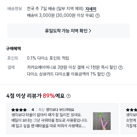
배송정보
전국 주 7일 배송 (일부 지역 제외)
자세히
배송비 3,000원 (30,000원 이상 무료)
휴일도착 가능 지역 확인
구매혜택
포인트
0.1% 다이소 포인트 적립
결제
카카오페이머니로 3만원 이상 결제 시 1천원 즉시 할인
다이소 삼성카드 다이소몰 이용금액의 1% 할인
4점 이상 리뷰가
89%
예요
4
촉감
생각보다 부드러워요
별점 4점
별점 4
생각보다 타올이 얇아서 때가 잘 밀리진 않아요.
생각보다
때밀이 보다는 그냥 샤워타올 정도로 사용중입니다.
슷한게 
때 밀고 싶을 땐 때타올을 따로 씌워서 사용해요.
각질제거
발 각질 제거기가 달려있는 줄 모르고 구매했는데
예상치 못한 이득이라 기분이 좋았네용