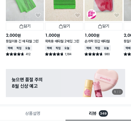
담기
담기
담기
2,000
1,000
1,000
2,0
원
원
원
등밀이용 긴 때 타월 그린
목욕용 때타월 2매입 그린
손가락 장갑 때타월
등밀이
택배배송
매장픽업
오늘배송
택배배송
매장픽업
오늘배송
택배배송
매장픽업
오늘배송
택배
412
1,184
980
별점 4.7점
별점 4.7점
별점 4.7점
별점 
건 작성
건 작성
건 작성
늦으면 품절 주의
8월 신상 예고
1
3
상품설명
리뷰
349