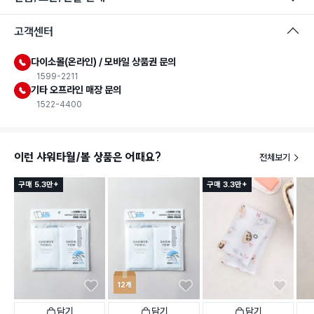
고객센터
다이소몰(온라인) / 모바일 상품권 문의
1599-2211
기타 오프라인 매장 문의
1522-4400
이런 샤워타월/볼 상품은 어때요?
전체보기
구매 5.3만+
구매 3.3만+
12개
담기
담기
담기