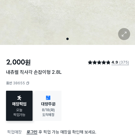
확대 보기
1
2,000
원
4.9
(375)
별점 4.9점
내츄럴 직사각 손잡이형 2.8L
품번 38655
복사하기
매장픽업
대량주문
오늘
8/18(화)
픽업가능
도착예정
픽업매장
로그인
후 픽업 가능 매장을 확인해 보세요.