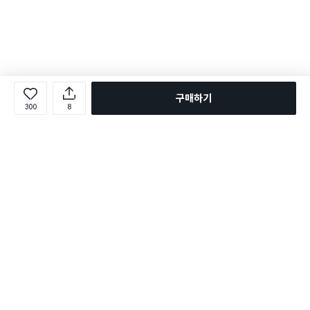
구매하기
300
8
로그인
온라인 다이소몰 1599-2211
온라인 다이소몰
다이소 매장 1522-4400
다이소 매장
평일 09:00 ~ 18:00
평일 09:00 ~ 18:00
주문조회
매장 상품 찾기
취소/교환/반품 신청
매장 위치 찾기
공지사항
1:1 문의
FAQ
고객센터
1:1 문의
제휴문의