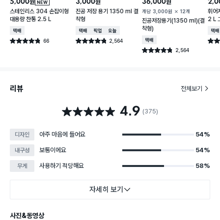
5,000
3,000
36,000
2,0
원
원
원
NEW
스테인리스 304 손잡이형
진공 저장 용기 1350 ml 결
휘어
개당
3,000
원
12개
대용량 찬통 2.5 L
착형
2 L
진공저장용기(1350 ml)(결
착형)
택배배송
택배배송
매장픽업
오늘배송
택배
66
2,564
택배배송
별점 4.8점
별점 4.8점
별점 
건 작성
건 작성
2,564
별점 4.8점
건 작성
리뷰
전체보기
4.9
별점 4.9점
(375)
아주 마음에 들어요
54%
디자인
보통이에요
54%
내구성
사용하기 적당해요
58%
무게
자세히 보기
사진&동영상