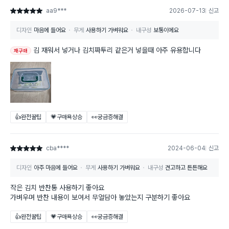
aa9***
2026-07-13
신고
별점 5점
디자인
마음에 들어요
무게
사용하기 가벼워요
내구성
보통이에요
김 재워서 넣거나 김치짜투리 같은거 넣을때 아주 유용합니다
재구매
👍완전꿀팁
💗구매욕상승
👀궁금증해결
cba****
2024-06-04
신고
별점 5점
디자인
아주 마음에 들어요
무게
사용하기 가벼워요
내구성
견고하고 튼튼해요
작은 김치 반찬통 사용하기 좋아요
가벼우며 반찬 내용이 보여서 무얼담아 놓았는지 구분하기 좋아요
👍완전꿀팁
💗구매욕상승
👀궁금증해결