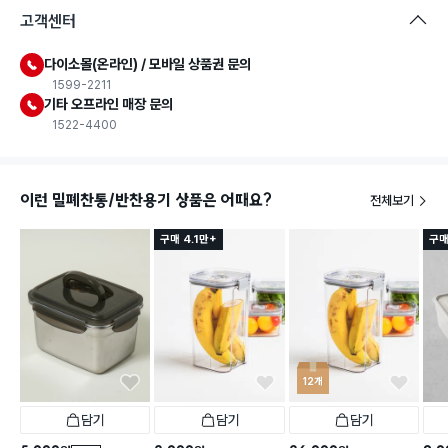
고객센터
다이소몰(온라인) / 모바일 상품권 문의
1599-2211
기타 오프라인 매장 문의
1522-4400
이런 밀폐찬통/반찬용기 상품은 어때요?
전체보기
구매 4.1만+
구매
12개
담기
담기
담기