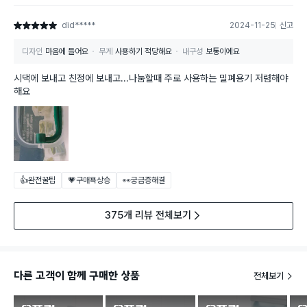
did*****
2024-11-25
신고
별점 5점
디자인
마음에 들어요
무게
사용하기 적당해요
내구성
보통이에요
시댁에 보내고 친정에 보내고...나눔할때 주로 사용하는 밀폐용기 저렴해야
해요
👍완전꿀팁
💗구매욕상승
👀궁금증해결
375개 리뷰 전체보기
다른 고객이 함께 구매한 상품
전체보기