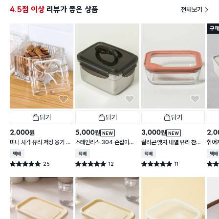
4.5점 이상
리뷰가 좋은 상품
전체보기
구매
담기
담기
담기
2,000
5,000
3,000
2,0
원
원
원
NEW
NEW
미니 사각 유리 저장 용기 13
스테인리스 304 손잡이형
실리콘 엣지 내열 유리 찬통
휘어
0 ml
대용량 찬통 2.2 L
550 ml
2 L
택배배송
택배배송
택배배송
택배
25
12
11
별점 5.0점
별점 5.0점
별점 5.0점
별점 
건 작성
건 작성
건 작성