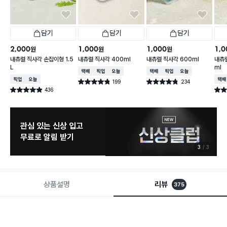
담기
담기
담기
2,000
1,000
1,000
1,0
원
원
원
내츄럴 직사각 손잡이형 1.5
내츄럴 직사각 400ml
내츄럴 직사각 600ml
내츄럴
L
ml
택배배송
매장픽업
오늘배송
택배배송
매장픽업
오늘배송
매장픽업
오늘배송
택배
199
234
별점 4.8점
별점 4.8점
건 작성
건 작성
436
별점 4.9점
별점 
건 작성
관심 있는 신상 입고
무료로 알림 받기
3
3
상품설명
리뷰
375