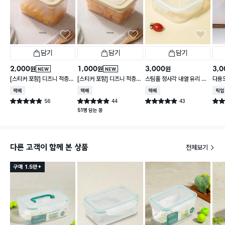
담기
담기
담기
2,000
1,000
3,000
3,0
원
원
원
NEW
NEW
[스티커 포함] 디즈니 적층
[스티커 포함] 디즈니 적층
스팀홀 정사각 내열 유리 찬
다용도
가능한 말랑핏 2.7 L 아이보
가능한 말랑핏 600 ml 아
통 1.2 L
택배배송
택배배송
택배배송
매장
리
이보리
56
44
43
별점 4.9점
별점 4.9점
별점 4.9점
별점 
건 작성
건 작성
건 작성
51명 담는 중
다른 고객이 함께 본 상품
전체보기
구매 1.5만+