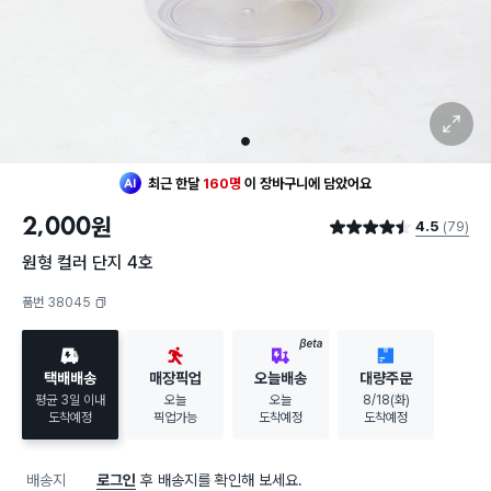
확대 보기
1
최근 한달
160명
이
장바구니에 담았어요
30대 여성
이 가장 많이
구매했어요
2,000
원
4.5
(79)
최근 한달
160명
이
장바구니에 담았어요
별점 4.5점
30대 여성
이 가장 많이
구매했어요
원형 컬러 단지 4호
품번 38045
복사하기
BETA
택배배송
매장픽업
오늘배송
대량주문
평균 3일 이내
오늘
오늘
8/18(화)
도착예정
픽업가능
도착예정
도착예정
배송지
로그인
후 배송지를 확인해 보세요.