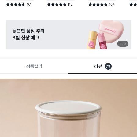
97
115
107
별점 4.7점
별점 4.8점
별점 4.8점
별점 
건 작성
건 작성
건 작성
늦으면 품절 주의
8월 신상 예고
1
3
상품설명
리뷰
79