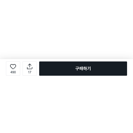
구매하기
490
17
로그인
온라인 다이소몰 1599-2211
온라인 다이소몰
다이소 매장 1522-4400
다이소 매장
평일 09:00 ~ 18:00
평일 09:00 ~ 18:00
주문조회
매장 상품 찾기
취소/교환/반품 신청
매장 위치 찾기