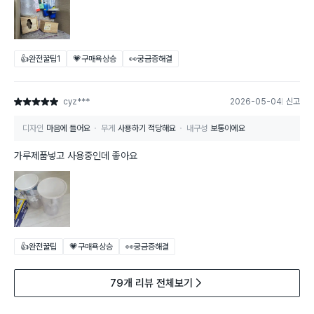
👍완전꿀팁
1
💗구매욕상승
👀궁금증해결
cyz***
2026-05-04
신고
별점 5점
디자인
마음에 들어요
무게
사용하기 적당해요
내구성
보통이에요
가루제품넣고 사용중인데 좋아요
👍완전꿀팁
💗구매욕상승
👀궁금증해결
79개 리뷰 전체보기