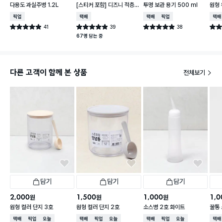
다용도 과실주병 1.2L
[스티커 포함] 디즈니 적층
투명 보관 용기 500 ml
원형 
가능한 말랑핏 600 ml 아
2개
매장픽업
택배배송
택배배송
매장픽업
택배
이보리
41
39
38
별점 4.9점
별점 4.9점
별점 4.9점
별점 
건 작성
건 작성
건 작성
67명 담는 중
다른 고객이 함께 본 상품
전체보기
담기
담기
담기
2,000
1,500
1,000
1,0
원
원
원
원형 컬러 단지 3호
원형 컬러 단지 2호
소스병 2호 화이트
꿀통 
택배배송
매장픽업
오늘배송
택배배송
매장픽업
오늘배송
택배배송
매장픽업
오늘배송
택배