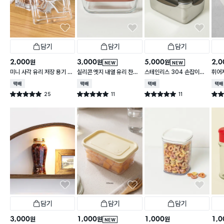
담기
담기
담기
2,000
3,000
5,000
2,0
원
원
원
NEW
NEW
미니 사각 유리 저장 용기 13
실리콘 엣지 내열 유리 찬통
스테인리스 304 손잡이형
휘어
0 ml
550 ml
대용량 찬통 2.2 L
2 L
택배배송
택배배송
택배배송
택배
25
11
11
별점 5.0점
별점 5.0점
별점 5.0점
별점 
건 작성
건 작성
건 작성
담기
담기
담기
3,000
1,000
1,000
1,0
원
원
원
NEW