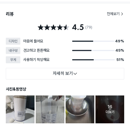
리뷰
전체보기
4.5
별점 4.5점
(79)
마음에 들어요
49%
디자인
견고하고 튼튼해요
45%
내구성
사용하기 적당해요
51%
무게
자세히 보기
사진&동영상
16
고객 리뷰 
더보기