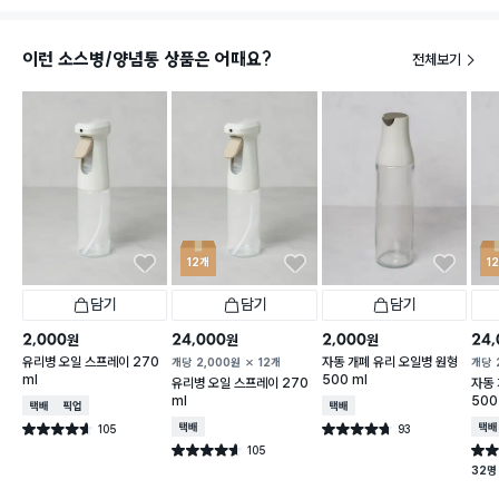
이런 소스병/양념통 상품은 어때요?
전체보기
12개
1
담기
담기
담기
2,000
24,000
2,000
24,
원
원
원
유리병 오일 스프레이 270
자동 개폐 유리 오일병 원형
개당
2,000
원
12개
개당
ml
500 ml
유리병 오일 스프레이 270
자동 
ml
500
택배배송
매장픽업
택배배송
105
택배배송
93
택배
별점 4.6점
별점 4.7점
건 작성
건 작성
105
별점 4.6점
별점 
건 작성
32명