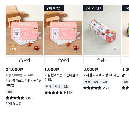
구매 87만+
구매 2.3만+
구매
24개
담기
담기
담기
24,000
1,000
3,000
1,0
원
원
원
리빙 뽑아쓰는 키친타월 15
이지엔 지퍼백 대형 60매입
맘스
개당
1,000
원
24개
0매입
리빙 뽑아쓰는 키친타월 15
택배배송
매장픽업
오늘배송
택배
0매입
택배배송
매장픽업
오늘배송
2,289
별점 4.8점
별점 
건 작성
택배배송
9,999+
별점 4.9점
건 작성
9,999+
별점 4.9점
건 작성
65명 담는 중