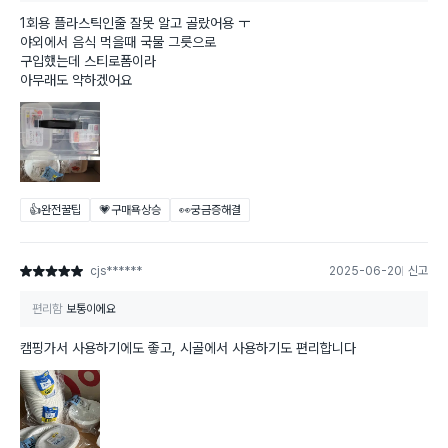
1회용 플라스틱인줄 잘못 알고 골랐어용 ㅜ
야외에서 음식 먹을때 국물 그릇으로
구입했는데 스티로폼이라
아무래도 약하겠어요
👍완전꿀팁
💗구매욕상승
👀궁금증해결
cjs******
2025-06-20
신고
별점 5점
편리함
보통이에요
캠핑가서 사용하기에도 좋고, 시골에서 사용하기도 편리합니다