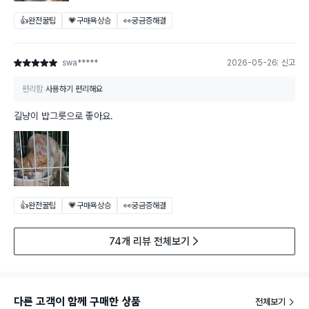
👍완전꿀팁
💗구매욕상승
👀궁금증해결
swa*****
2026-05-26
신고
별점 5점
편리함
사용하기 편리해요
길냥이 밥그릇으로 좋아요.
👍완전꿀팁
💗구매욕상승
👀궁금증해결
74개 리뷰 전체보기
다른 고객이 함께 구매한 상품
전체보기