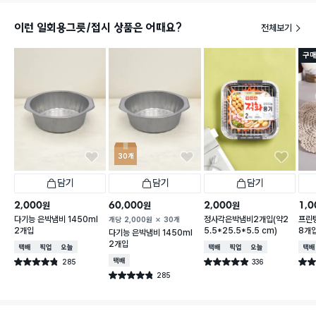
이런 일회용그릇/접시 상품은 어때요?
전체보기
구매
30개
담기
담기
담기
2,000
60,000
2,000
1,0
원
원
원
다기능 은박냄비 1450ml
정사각은박냄비2개입(약2
프린팅
개당
2,000
원
30개
2개입
5.5*25.5*5.5 cm)
8개
다기능 은박냄비 1450ml
2개입
택배배송
매장픽업
오늘배송
택배배송
매장픽업
오늘배송
택배
285
택배배송
336
별점 4.8점
별점 4.9점
별점 
건 작성
건 작성
285
별점 4.8점
건 작성