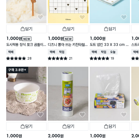
담기
담기
담기
1,000
1,000
1,000
1,0
원
원
원
NEW
NEW
도시락용 장식 포크 곰돌이 1
디즈니 뽑아 쓰는 키친타월
도트 냅킨 33 X 33 cm 1
스트라
0개입
2겹 150매입 체크
5매입
cm 
택배배송
택배배송
매장픽업
택배배송
매장픽업
오늘배송
택배
28
21
19
별점 5.0점
별점 5.0점
별점 5.0점
별점 
건 작성
건 작성
건 작성
구매 3.8만+
담기
담기
담기
1,000
2,000
1,000
2,0
원
원
원