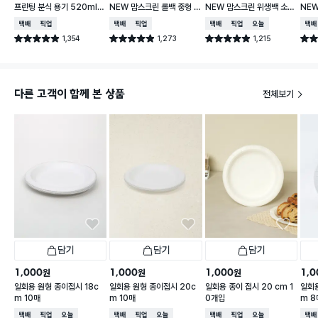
프린팅 분식 용기 520ml 1
NEW 맘스크린 롤백 중형 2
NEW 맘스크린 위생백 소형
NEW
8개입
60매입
200매입
00
택배배송
매장픽업
택배배송
매장픽업
택배배송
매장픽업
오늘배송
택배
1,354
1,273
1,215
별점 4.9점
별점 4.9점
별점 4.9점
별점 
건 작성
건 작성
건 작성
다른 고객이 함께 본 상품
전체보기
담기
담기
담기
1,000
1,000
1,000
1,0
원
원
원
일회용 원형 종이접시 18c
일회용 원형 종이접시 20c
일회용 종이 접시 20 cm 1
일회용
m 10매
m 10매
0개입
m 8
택배배송
매장픽업
오늘배송
택배배송
매장픽업
오늘배송
택배배송
매장픽업
오늘배송
택배