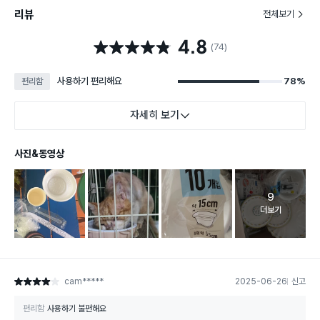
리뷰
전체보기
4.8
별점 4.8점
(74)
사용하기 편리해요
78%
편리함
자세히 보기
사진&동영상
9
고객 리뷰 
더보기
cam*****
2025-06-26
신고
별점 4점
편리함
사용하기 불편해요