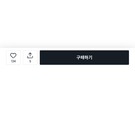
구매하기
134
5
로그인
온라인 다이소몰 1599-2211
온라인 다이소몰
다이소 매장 1522-4400
다이소 매장
평일 09:00 ~ 18:00
평일 09:00 ~ 18:00
주문조회
매장 상품 찾기
취소/교환/반품 신청
매장 위치 찾기
공지사항
1:1 문의