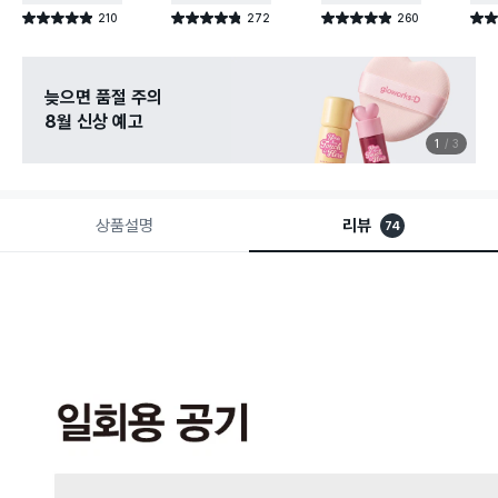
210
272
260
별점 4.9점
별점 4.8점
별점 4.9점
별점 
건 작성
건 작성
건 작성
늦으면 품절 주의
8월 신상 예고
1
3
상품설명
리뷰
74