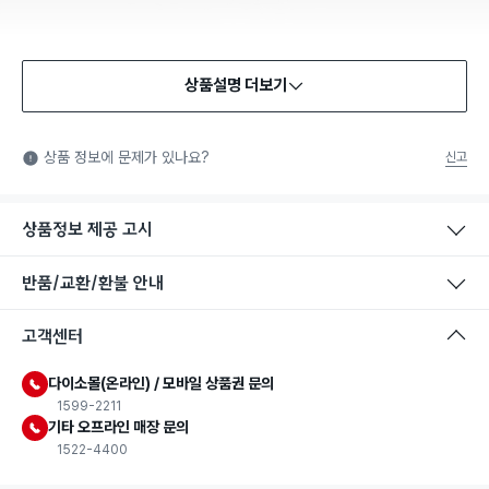
상품설명 더보기
식품용 기구
식품용 기구: 식품위생법에서 정한 규격에 따라 제조되어 식품 또
상품 정보에 문제가 있나요?
신고
는 식품첨가물에 사용할 수 있는 식품용기구라는 표시입니다.
상품정보 제공 고시
반품/교환/환불 안내
고객센터
다이소몰(온라인) / 모바일 상품권 문의
1599-2211
기타 오프라인 매장 문의
1522-4400