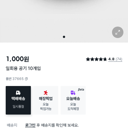
확대 보기
1
1,000
원
4.8
(74)
별점 4.8점
일회용 공기 10개입
품번 37665
복사하기
BETA
택배배송
매장픽업
오늘배송
오늘
오늘
일시품절
픽업가능
도착예정
배송지
로그인
후 배송지를 확인해 보세요.