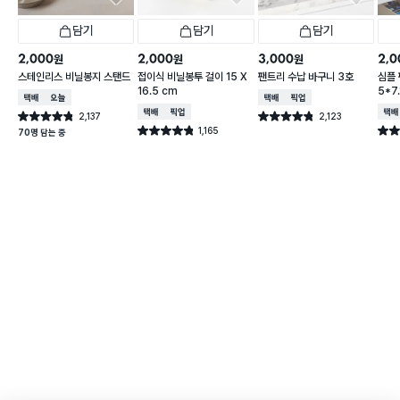
담기
담기
담기
2,000
2,000
3,000
2,0
원
원
원
스테인리스 비닐봉지 스탠드
접이식 비닐봉투 걸이 15 X
팬트리 수납 바구니 3호
심플
16.5 cm
5*7.
택배배송
오늘배송
택배배송
매장픽업
택배배송
매장픽업
택배
2,137
2,123
별점 4.8점
별점 4.8점
건 작성
건 작성
1,165
별점 4.8점
별점 
70명 담는 중
건 작성