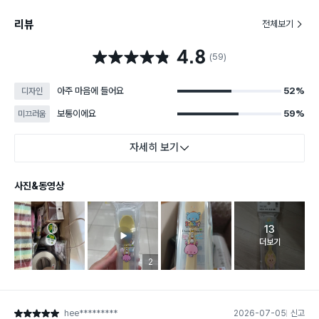
리뷰
전체보기
4.8
별점 4.8점
(59)
아주 마음에 들어요
52%
디자인
보통이에요
59%
미끄러움
자세히 보기
사진&동영상
13
고객 리뷰 
더보기
리뷰 이미지 등록 개수
2
hee*********
2026-07-05
신고
별점 5점