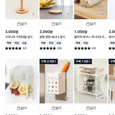
담기
담기
담기
3,000
3,000
1,000
3,0
원
원
원
고무나무 키친타월 걸이
원형 받침 바나나 걸이
클리어 바구니 19.5X9.5X
자석 
6.2cm
택배배송
매장픽업
오늘배송
택배배송
매장픽업
오늘배송
택배배송
매장픽업
택배
521
459
419
별점 4.9점
별점 4.9점
별점 4.9점
별점 
건 작성
건 작성
건 작성
구매 2.9만+
구매 1.5만+
구매
담기
담기
담기