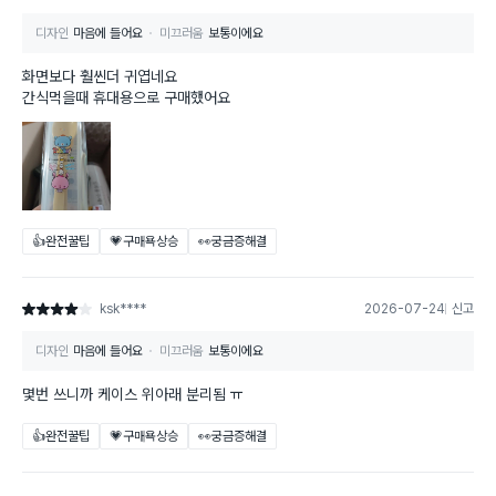
디자인
마음에 들어요
미끄러움
보통이에요
화면보다 훨씬더 귀엽네요
간식먹을때 휴대용으로 구매했어요
👍완전꿀팁
💗구매욕상승
👀궁금증해결
ksk****
2026-07-24
신고
별점 4점
디자인
마음에 들어요
미끄러움
보통이에요
몇번 쓰니까 케이스 위아래 분리됨 ㅠ
👍완전꿀팁
💗구매욕상승
👀궁금증해결