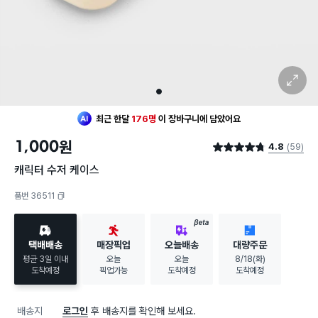
확대 보기
1
최근 한달
176명
이
장바구니에 담았어요
30대 여성
이 가장 많이
구매했어요
1,000
원
4.8
(59)
최근 한달
176명
이
장바구니에 담았어요
별점 4.8점
30대 여성
이 가장 많이
구매했어요
캐릭터 수저 케이스
품번 36511
복사하기
BETA
택배배송
매장픽업
오늘배송
대량주문
평균 3일 이내
오늘
오늘
8/18(화)
도착예정
픽업가능
도착예정
도착예정
배송지
로그인
후 배송지를 확인해 보세요.