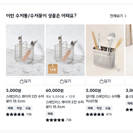
이런 수저통/수저꽂이 상품은 어때요?
전체보기
12개
담기
담기
담기
5,000
60,000
5,000
3,0
원
원
원
스테인리스 와이어 2칸 수저
걸이형 스테인리스 수저통
올스
개당
5,000
원
12개
꽂이 16.5cm
직사각형
스테인리스 와이어 2칸 수저
택배
꽂이 16.5cm
택배배송
매장픽업
오늘배송
택배배송
매장픽업
오늘배송
별점 
736
택배배송
475
별점 4.8점
별점 4.8점
건 작성
건 작성
736
별점 4.8점
건 작성