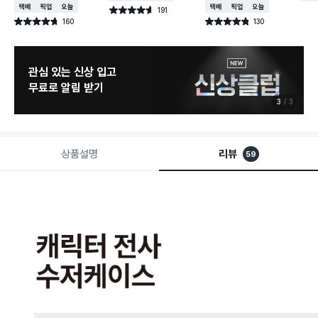
택배배송
매장픽업
오늘배송
택배배송
매장픽업
오늘배송
191
별점 4.6점
건 작성
160
130
별점 4.7점
별점 4.8점
건 작성
건 작성
관심 있는 신상 입고
무료로 알림 받기
3
3
상품설명
리뷰
59