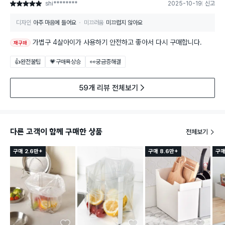
shi********
2025-10-19
신고
별점 5점
디자인
아주 마음에 들어요
미끄러움
미끄럽지 않아요
가볍구 4살아이가 사용하기 안전하고 좋아서 다시 구매합니다.
재구매
👍완전꿀팁
💗구매욕상승
👀궁금증해결
59개 리뷰 전체보기
다른 고객이 함께 구매한 상품
전체보기
구매 2.6만+
구매 8.6만+
구매