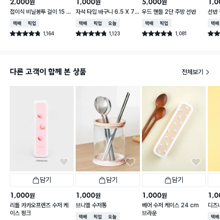
2,000
1,000
5,000
1,0
원
원
원
접이식 비닐봉투 걸이 15 X
자석 타입 바구니 6.5 X 7.
우드 핸들 2단 주방 선반
선반 
16.5 cm
5 X 10 cm
택배배송
매장픽업
택배배송
매장픽업
오늘배송
택배배송
매장픽업
택배
1,164
1,123
1,081
별점 4.8점
별점 4.8점
별점 4.8점
별점 
건 작성
건 작성
건 작성
다른 고객이 함께 본 상품
전체보기
담기
담기
담기
1,000
1,000
1,000
1,0
원
원
원
리틀 카카오프렌즈 수저 케
브니엘 수저통
베어 수저 케이스 24 cm
디즈
이스 핑크
브라운
택배배송
매장픽업
오늘배송
택배