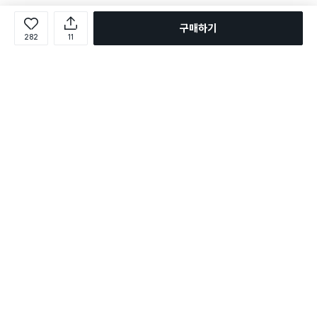
구매하기
282
11
로그인
온라인 다이소몰 1599-2211
온라인 다이소몰
다이소 매장 1522-4400
다이소 매장
평일 09:00 ~ 18:00
평일 09:00 ~ 18:00
주문조회
매장 상품 찾기
취소/교환/반품 신청
매장 위치 찾기
공지사항
1:1 문의
FAQ
고객센터
1:1 문의
제휴문의
앱 장애/신고
멤버십