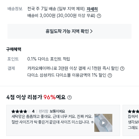
배송정보
전국 주 7일 배송 (일부 지역 제외)
자세히
배송비 3,000원 (30,000원 이상 무료)
휴일도착 가능 지역 확인
구매혜택
포인트
0.1% 다이소 포인트 적립
결제
카카오페이머니로 3만원 이상 결제 시 1천원 즉시 할인
다이소 삼성카드 다이소몰 이용금액의 1% 할인
4점 이상 리뷰가
96%
예요
4
편리함
보통이에요
별점 4점
별점 4
세탁망은 촘촘하고 좋아요. 근데 너무 커요. 진짜 커요.
집에서
절반 사이즈가 딱 좋은거 같은데 사이즈 미스입니다. ㅎ
생각보
그래도