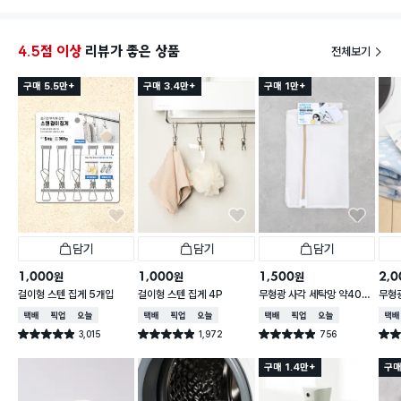
4.5점 이상
리뷰가 좋은 상품
전체보기
구매 5.5만+
구매 3.4만+
구매 1만+
담기
담기
담기
1,000
1,000
1,500
2,0
원
원
원
걸이형 스텐 집게 5개입
걸이형 스텐 집게 4P
무형광 사각 세탁망 약40X
무형광
50cm
60
택배배송
매장픽업
오늘배송
택배배송
매장픽업
오늘배송
택배배송
매장픽업
오늘배송
택배
3,015
1,972
756
별점 4.9점
별점 4.9점
별점 4.9점
별점 
건 작성
건 작성
건 작성
구매 1.4만+
구매