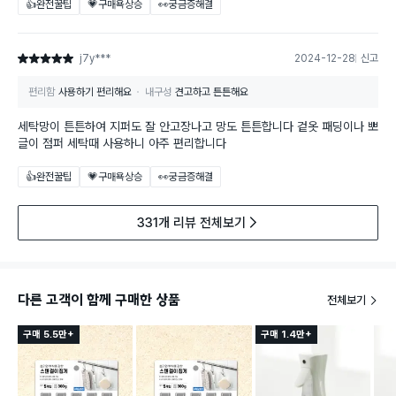
👍완전꿀팁
💗구매욕상승
👀궁금증해결
j7y***
2024-12-28
신고
별점 5점
편리함
사용하기 편리해요
내구성
견고하고 튼튼해요
세탁망이 튼튼하여 지퍼도 잘 안고장나고 망도 튼튼합니다 겉옷 패딩이나 뽀
글이 점퍼 세탁때 사용하니 아주 편리합니다
👍완전꿀팁
💗구매욕상승
👀궁금증해결
331개 리뷰 전체보기
다른 고객이 함께 구매한 상품
전체보기
구매 5.5만+
구매 1.4만+