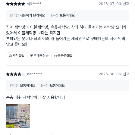
yj9*****
2026-07-03
신고
별점 5점
편리함
사용하기 편리해요
내구성
보통이에요
집에 세탁망이 이불세탁망, 속옷세탁망, 상의 하나 들어가는 세탁망 요러케
있어서 이불세탁망 보다는 작지만
부피있는 옷이나 상의 여러 개 들어가는 세탁망으로 구매했는데 사이즈 딱
맞고 좋아요!!
👍완전꿀팁
💗구매욕상승
👀궁금증해결
han*****
2026-08-06
신고
별점 4점
편리함
보통이에요
내구성
보통이에요
촘촘 메쉬 세탁망이라 잘 사용합니다