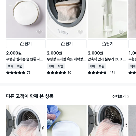
담기
담기
담기
2,000
2,000
2,000
1,0
원
원
원
무형광 실리콘 솔 원통 세탁
무형광 프레임 속옷 세탁망 1
압축식 안개 분무기 200 m
무형
망 18 X 18 X 15 cm
6 X 16 X 15 cm
l
40X
택배배송
매장픽업
택배배송
매장픽업
택배배송
오늘배송
택배
73
60
1,171
별점 4.9점
별점 4.9점
별점 4.8점
별점 
건 작성
건 작성
건 작성
다른 고객이 함께 본 상품
전체보기