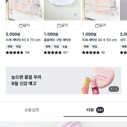
담기
담기
담기
2,000
1,000
1,000
2,0
원
원
원
미세 세탁망 60 X 70 cm
촘촘메쉬 구형 세탁망
미세 세탁망 40 X 50 cm
사각 
택배배송
매장픽업
택배배송
매장픽업
오늘배송
택배배송
매장픽업
택배
194
357
99
별점 4.7점
별점 4.8점
별점 4.8점
별점 
건 작성
건 작성
건 작성
늦으면 품절 주의
8월 신상 예고
1
3
상품설명
리뷰
331