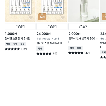
24개
1
담기
담기
담기
1,000
24,000
2,000
24,
원
원
원
걸이형 스텐 집게 5개입
압축식 안개 분무기 200 m
개당
1,000
원
24개
개당
l
걸이형 스텐 집게 5개입
압축식
택배배송
매장픽업
오늘배송
l
택배배송
오늘배송
3,021
택배배송
별점 4.9점
건 작성
1,174
택배
별점 4.8점
3,021
별점 4.8점
건 작성
건 작성
별점 