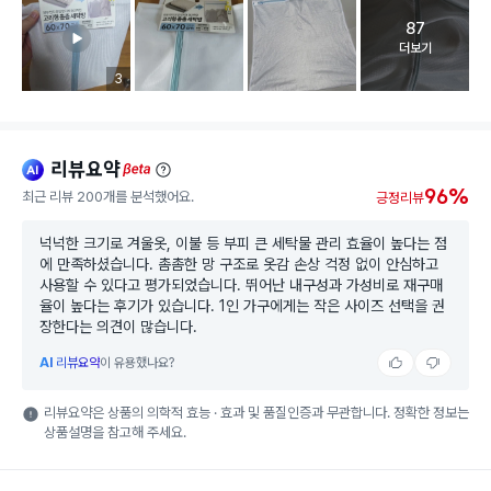
87
고객 리뷰 
더보기
리뷰 이미지 등록 개수
3
리뷰요약
ai
beta
96%
최근 리뷰 200개를 분석했어요.
긍정리뷰
넉넉한 크기로 겨울옷, 이불 등 부피 큰 세탁물 관리 효율이 높다는 점
에 만족하셨습니다. 촘촘한 망 구조로 옷감 손상 걱정 없이 안심하고
사용할 수 있다고 평가되었습니다. 뛰어난 내구성과 가성비로 재구매
율이 높다는 후기가 있습니다. 1인 가구에게는 작은 사이즈 선택을 권
장한다는 의견이 많습니다.
AI
리뷰요약
이 유용했나요?
리뷰요약은 상품의 의학적 효능 · 효과 및 품질인증과 무관합니다. 정확한 정보는
상품설명을 참고해 주세요.