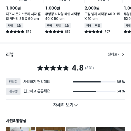
1,000
1,000
2,000
1,0
원
원
원
디즈니 토이스토리 사각 홑
무형광 사각형 메쉬 세탁망
구김 방지 세탁망 40 X 15
무형광
겹 세탁망 35 X 50 cm
40 X 50 cm
X 10 cm
5X9
택배배송
오늘배송
택배배송
매장픽업
오늘배송
택배배송
매장픽업
택배
579
859
707
별점 4.8점
별점 4.8점
별점 4.7점
별점 
건 작성
건 작성
건 작성
리뷰
전체보기
4.8
별점 4.8점
(331)
사용하기 편리해요
65%
편리함
견고하고 튼튼해요
54%
내구성
자세히 보기
사진&동영상