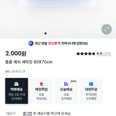
확대 보기
1
2
3
4
5
6
7
최근 한달
162명
이
장바구니에 담았어요
2,000
원
4.8
(331)
별점 4.8점
촘촘 메쉬 세탁망 60X70cm
품번 36403
복사하기
BETA
택배배송
매장픽업
오늘배송
대량주문
평균 3일 이내
오늘
오늘
8/18(화)
도착예정
픽업가능
도착예정
도착예정
배송지
로그인
후 배송지를 확인해 보세요.