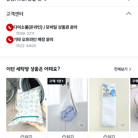
고객센터
다이소몰(온라인) / 모바일 상품권 문의
1599-2211
기타 오프라인 매장 문의
1522-4400
이런 세탁망 상품은 어때요?
전체보기
구매 1만+
구매
담기
담기
담기