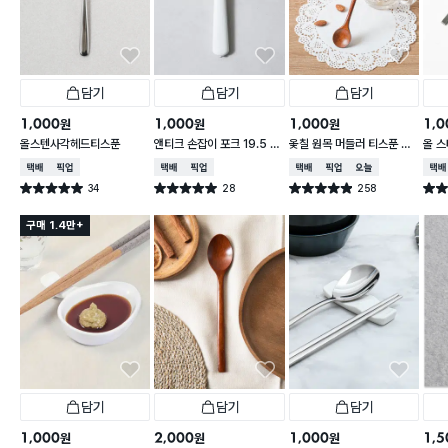
담기
담기
담기
1,000
1,000
1,000
1,0
원
원
원
올스텐사각헤드티스푼
앤티크 손잡이 포크 19.5 c
옻칠 원목 머들러 티스푼 20
올 
m
cm
택배배송
매장픽업
택배배송
매장픽업
택배배송
매장픽업
오늘배송
택배
34
28
258
별점 5.0점
별점 5.0점
별점 4.9점
별점 
건 작성
건 작성
건 작성
구매 1.4만+
담기
담기
담기
1,000
2,000
1,000
1,5
원
원
원