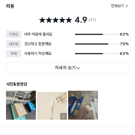
리뷰
전체보기
4.9
별점 4.9점
(37)
아주 마음에 들어요
63%
디자인
견고하고 튼튼해요
75%
내구성
사용하기 적당해요
63%
무게
자세히 보기
사진&동영상
리뷰 이미지 등록 개수
2