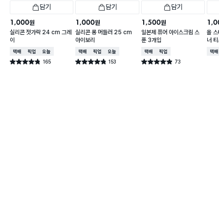
담기
담기
담기
1,000
1,000
1,500
1,0
원
원
원
실리콘 젓가락 24 cm 그레
실리콘 롱 머들러 25 cm
일본제 퓨어 아이스크림 스
올 스
이
아이보리
푼 3개입
너 티
택배배송
매장픽업
오늘배송
택배배송
매장픽업
오늘배송
택배배송
매장픽업
택배
165
153
73
별점 4.8점
별점 4.8점
별점 4.9점
건 작성
건 작성
건 작성