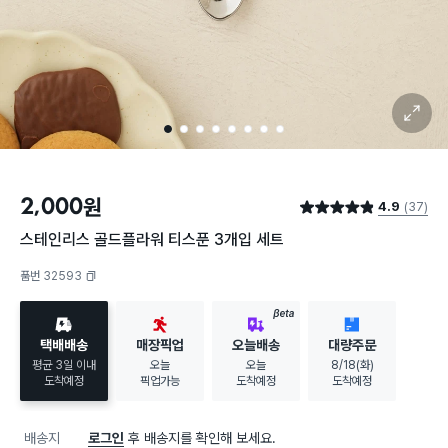
확대 보기
1
2
3
4
5
6
7
8
2,000
원
4.9
(37)
별점 4.9점
스테인리스 골드플라워 티스푼 3개입 세트
품번 32593
복사하기
BETA
택배배송
매장픽업
오늘배송
대량주문
평균 3일 이내
오늘
오늘
8/18(화)
도착예정
픽업가능
도착예정
도착예정
배송지
로그인
후 배송지를 확인해 보세요.