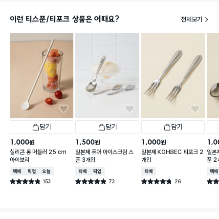
이런 티스푼/티포크 상품은 어때요?
전체보기
담기
담기
담기
1,000
1,500
1,000
1,0
원
원
원
실리콘 롱 머들러 25 cm
일본제 퓨어 아이스크림 스
일본제 KOHBEC 티포크 2
일본제
아이보리
푼 3개입
개입
푼 2
택배배송
매장픽업
오늘배송
택배배송
매장픽업
택배배송
택배
153
73
26
별점 4.8점
별점 4.9점
별점 4.8점
별점 
건 작성
건 작성
건 작성