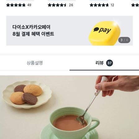
49
26
12
별점 4.8점
별점 4.5점
별점 4.7점
별점 
건 작성
건 작성
건 작성
다이소X카카오페이
8월 결제 혜택 이벤트
3
4
상품설명
리뷰
37