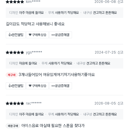
kim*****
2026-06-08
신고
별점 5점
디자인
아주 마음에 들어요
무게
사용하기 적당해요
내구성
견고하고 튼튼해요
길이감도 적당하고 사용해보니 좋네요
👍완전꿀팁
💗구매욕상승
👀궁금증해결
ygs******
2024-07-25
신고
별점 5점
디자인
마음에 들어요
무게
사용하기 적당해요
내구성
견고하고 튼튼해요
3개나들어있어 여유있게여기저기사용하기좋아요
재구매
👍완전꿀팁
💗구매욕상승
👀궁금증해결
rac******
2026-08-05
신고
별점 5점
디자인
아주 마음에 들어요
무게
사용하기 적당해요
내구성
견고하고 튼튼해요
아이스음료 마실때 필요한 스푼을 찾다가
매장구매