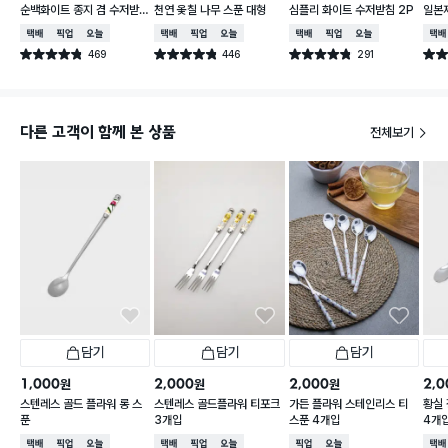
순백화이트 종지 겸 수저받
천연 옻칠 나무 스푼 대형
심플리 화이트 수저받침 2P
일본제
침
이프 
택배배송
매장픽업
오늘배송
택배배송
매장픽업
오늘배송
택배배송
매장픽업
오늘배송
택배
469
446
291
별점 4.8점
별점 4.8점
별점 4.8점
별점 
건 작성
건 작성
건 작성
다른 고객이 함께 본 상품
전체보기
담기
담기
담기
1,000
2,000
2,000
2,0
원
원
원
스텐레스 골드 플라워 롱 스
스텐레스 골드플라워 티포크
가든 플라워 스테인리스 티
황실
푼
3개입
스푼 4개입
4개
택배배송
매장픽업
오늘배송
택배배송
매장픽업
오늘배송
매장픽업
오늘배송
택배