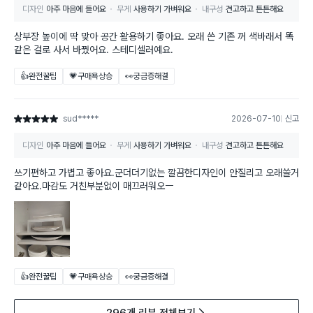
디자인
아주 마음에 들어요
무게
사용하기 가벼워요
내구성
견고하고 튼튼해요
상부장 높이에 딱 맞아 공간 활용하기 좋아요. 오래 쓴 기존 꺼 색바래서 똑
같은 걸로 사서 바꿨어요. 스테디셀러예요.
👍완전꿀팁
💗구매욕상승
👀궁금증해결
sud*****
2026-07-10
신고
별점 5점
디자인
아주 마음에 들어요
무게
사용하기 가벼워요
내구성
견고하고 튼튼해요
쓰기편하고 가볍고 좋아요.군더더기없는 깔끔한디자인이 안질리고 오래쓸거
같아요.마감도 거친부분없이 매끄러워오ㅡ
👍완전꿀팁
💗구매욕상승
👀궁금증해결
296개 리뷰 전체보기