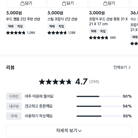
담기
담기
담기
5,000
5,000
3,000
36,
원
원
원
우드 핸들 2단 주방 선반
스틸 조립식 2단 선반
조립식 우드 선반 중형 31 X
개당
21 X 17 cm
조립식
택배배송
매장픽업
택배배송
매장픽업
21 X
택배배송
매장픽업
1,084
1,188
별점 4.8점
별점 4.7점
건 작성
건 작성
569
택배
별점 4.8점
건 작성
별점 
리뷰
전체보기
4.7
별점 4.7점
(296)
아주 마음에 들어요
50%
디자인
견고하고 튼튼해요
54%
내구성
사용하기 적당해요
55%
무게
자세히 보기