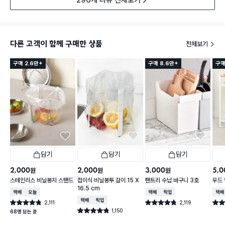
다른 고객이 함께 구매한 상품
전체보기
구매 2.6만+
구매 8.6만+
구매
담기
담기
담기
2,000
2,000
3,000
5,0
원
원
원
스테인리스 비닐봉지 스탠드
접이식 비닐봉투 걸이 15 X
팬트리 수납 바구니 3호
우드 
16.5 cm
택배배송
오늘배송
택배배송
매장픽업
택배
택배배송
매장픽업
2,111
2,119
별점 4.8점
별점 4.8점
별점 
건 작성
건 작성
1,150
별점 4.8점
68명 담는 중
건 작성