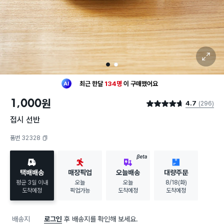
확대 보기
1
2
최근 한달
134명
이
구매했어요
30대 여성
이 가장 많이
구매했어요
1,000
원
4.7
(296)
최근 한달
134명
이
구매했어요
별점 4.7점
30대 여성
이 가장 많이
구매했어요
접시 선반
품번 32328
복사하기
BETA
택배배송
매장픽업
오늘배송
대량주문
평균 3일 이내
오늘
오늘
8/18(화)
도착예정
픽업가능
도착예정
도착예정
배송지
로그인
후 배송지를 확인해 보세요.