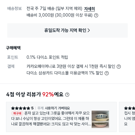
배송정보
전국 주 7일 배송 (일부 지역 제외)
자세히
배송비 3,000원 (30,000원 이상 무료)
휴일도착 가능 지역 확인
구매혜택
포인트
0.1% 다이소 포인트 적립
결제
카카오페이머니로 3만원 이상 결제 시 1천원 즉시 할인
다이소 삼성카드 다이소몰 이용금액의 1% 할인
4점 이상 리뷰가
92%
예요
5
무게
사용하기 가벼워요
별점 5점
별점 5
혼자 살고 있는데 그릇을 좋아해서 자꾸 모으
접시 정리하기 좋고 
재구매
다 보니 수납이 항상 고민이었어요. 그런데 이 제품 하
니에 염화칼
나로 깔끔하게 해결됐어요! 크지도 않고 딱 맞는 사이즈
요
라서 큰 접시들을 전부 수납할 수 있었어요. 이런 사이
즈는 매장에서 잘 안 파는 편이라, 온라인으로 구매하는