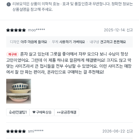
리뷰요약은 상품의 의학적 효능 · 효과 및 품질인증과 무관합니다. 정확한 정보는
상품설명을 참고해 주세요.
moo*****
2025-12-14
신고
별점 5점
디자인
아주 마음에 들어요
무게
사용하기 가벼워요
내구성
견고하고 튼튼해요
혼자 살고 있는데 그릇을 좋아해서 자꾸 모으다 보니 수납이 항상
재구매
고민이었어요. 그런데 이 제품 하나로 깔끔하게 해결됐어요! 크지도 않고 딱
맞는 사이즈라서 큰 접시들을 전부 수납할 수 있었어요. 이런 사이즈는 매장
에서 잘 안 파는 편이라, 온라인으로 구매하는 걸 추천해요!
👍완전꿀팁
1
💗구매욕상승
👀궁금증해결
smi*****
2026-06-22
신고
별점 5점