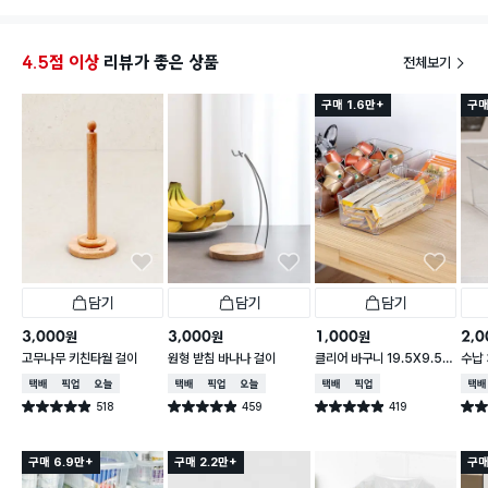
걸 추천해요!
4.5점 이상
리뷰가 좋은 상품
전체보기
구매 1.6만+
구매
담기
담기
담기
3,000
3,000
1,000
2,0
원
원
원
고무나무 키친타월 걸이
원형 받침 바나나 걸이
클리어 바구니 19.5X9.5X
수납 
6.2cm
택배배송
매장픽업
오늘배송
택배배송
매장픽업
오늘배송
택배배송
매장픽업
택배
518
459
419
별점 4.9점
별점 4.9점
별점 4.9점
별점 
건 작성
건 작성
건 작성
구매 6.9만+
구매 2.2만+
구매