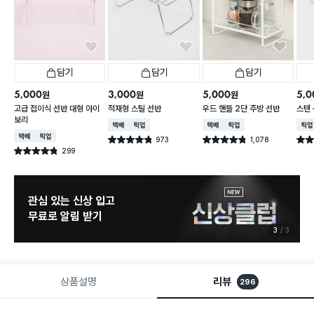
담기
담기
담기
5,000
3,000
5,000
5,0
원
원
원
고급 접이식 선반 대형 아이
적재형 스틸 선반
우드 핸들 2단 주방 선반
스텐 
보리
택배배송
매장픽업
택배배송
매장픽업
매장
택배배송
매장픽업
973
1,078
별점 4.8점
별점 4.8점
별점 
건 작성
건 작성
299
별점 4.8점
건 작성
관심 있는 신상 입고
무료로 알림 받기
3
3
상품설명
리뷰
296