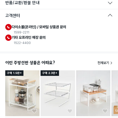
반품/교환/환불 안내
고객센터
다이소몰(온라인) / 모바일 상품권 문의
1599-2211
기타 오프라인 매장 문의
1522-4400
이런 주방선반 상품은 어때요?
전체보기
구매 1.5만+
구매 2.3만+
1