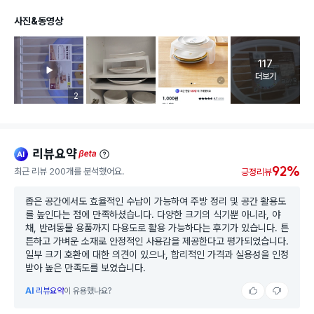
사진&동영상
117
고객 리뷰 
더보기
리뷰 이미지 등록 개수
2
리뷰요약
ai
beta
92%
최근 리뷰 200개를 분석했어요.
긍정리뷰
좁은 공간에서도 효율적인 수납이 가능하여 주방 정리 및 공간 활용도
를 높인다는 점에 만족하셨습니다. 다양한 크기의 식기뿐 아니라, 야
채, 반려동물 용품까지 다용도로 활용 가능하다는 후기가 있습니다. 튼
튼하고 가벼운 소재로 안정적인 사용감을 제공한다고 평가되었습니다.
일부 크기 호환에 대한 의견이 있으나, 합리적인 가격과 실용성을 인정
받아 높은 만족도를 보였습니다.
AI
리뷰요약
이 유용했나요?