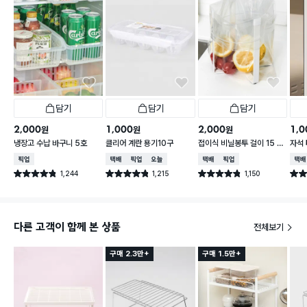
담기
담기
담기
2,000
1,000
2,000
1,0
원
원
원
냉장고 수납 바구니 5호
클리어 계란 용기10구
접이식 비닐봉투 걸이 15 X
자석 
16.5 cm
5 X
매장픽업
택배배송
매장픽업
오늘배송
택배배송
매장픽업
택배
1,244
1,215
1,150
별점 4.8점
별점 4.8점
별점 4.8점
별점 
건 작성
건 작성
건 작성
다른 고객이 함께 본 상품
전체보기
구매 2.3만+
구매 1.5만+