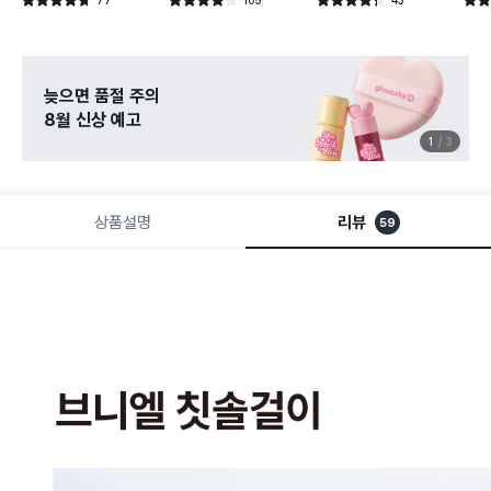
별점 4.7점
별점 3.9점
별점 4.3점
별점 3
건 작성
건 작성
건 작성
늦으면 품절 주의
8월 신상 예고
1
3
상품설명
리뷰
59