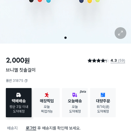
확대 보기
1
2,000
원
4.3
(59)
별점 4.3점
브니엘 칫솔걸이
품번 31875
복사하기
BETA
택배배송
매장픽업
오늘배송
대량주문
평균 3일 이내
오늘
오늘
8/14(금)
도착예정
픽업가능
도착예정
도착예정
배송지
로그인
후 배송지를 확인해 보세요.