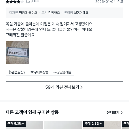
keh****
2026-01-04
신고
별점 4점
디자인
마음에 들어요
크기
적당해요
편리함
보통이에요
욕실 거울에 붙이는데 며칠은 계속 떨어져서 고생했어요
지금은 잘붙어있는데 언제 또 떨어질까 불안하긴 하네요
그때까진 잘쓸게요
👍완전꿀팁
2
💗구매욕상승
👀궁금증해결
59개 리뷰 전체보기
다른 고객이 함께 구매한 상품
전체보기
구매 5.3만+
구매 2.8만+
구매