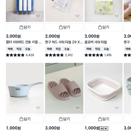
담기
담기
담기
2,000
2,000
2,000
2,0
원
원
원
필터 샤워헤드 전용 리필 필
짱구 하드 샤워 타월 29 X
클로버 샤워 타월
짱구 
터 3개입
95 cm
X 9
택배배송
매장픽업
오늘배송
택배배송
매장픽업
오늘배송
택배배송
매장픽업
오늘배송
택배
4,426
2,412
1,435
별점 4.9점
별점 4.9점
별점 4.9점
별점 
건 작성
건 작성
건 작성
담기
담기
담기
1,000
3,000
1,000
3,0
원
원
원
NEW