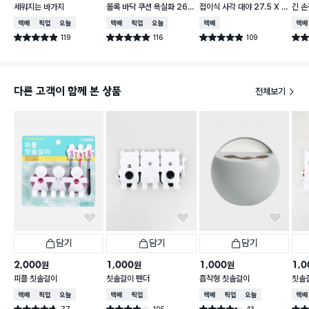
세워지는 바가지
볼록 바닥 쿠션 욕실화 260
접이식 사각 대야 27.5 X 2
긴 손
~280 mm
3 cm
택배배송
매장픽업
오늘배송
택배배송
매장픽업
오늘배송
택배배송
택배
119
116
109
별점 4.9점
별점 4.9점
별점 4.9점
별점 
건 작성
건 작성
건 작성
다른 고객이 함께 본 상품
전체보기
담기
담기
담기
2,000
1,000
1,000
1,0
원
원
원
피플 칫솔걸이
칫솔걸이 팬더
흡착형 칫솔걸이
칫솔
택배배송
매장픽업
오늘배송
택배배송
매장픽업
택배배송
매장픽업
오늘배송
택배
77
105
43