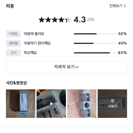
리뷰
전체보기
4.3
별점 4.3점
(59)
마음에 들어요
52%
디자인
사용하기 편리해요
45%
편리함
적당해요
83%
크기
자세히 보기
사진&동영상
9
고객 리뷰 
더보기