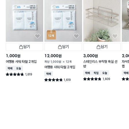
12개
담기
담기
담기
1,000
12,000
3,000
2,0
원
원
원
여행용 샤워 타월 2개입
스테인리스 부착형 욕실 선
자석형
개당
1,000
원
12개
반
랩
여행용 샤워 타월 2개입
택배배송
오늘배송
택배배송
매장픽업
오늘배송
택배
1,619
택배배송
별점 4.8점
건 작성
1,609
별점 4.8점
별점 
1,619
별점 4.8점
건 작성
건 작성