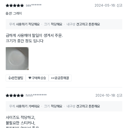
sex******
2024-05-16
신고
별점 5점
옵션: 그레이
무게
사용하기 적당해요
크기
적당해요
내구성
견고하고 튼튼해요
급하게 사용해야 할일이 생겨서 주문.
크기가 중간 정도 입니다
👍완전꿀팁
💗구매욕상승
👀궁금증해결
hmh********
2024-10-18
신고
별점 5점
무게
사용하기 가벼워요
크기
적당해요
내구성
견고하고 튼튼해요
사이즈도 적당하고,
불필요한 스티커나,