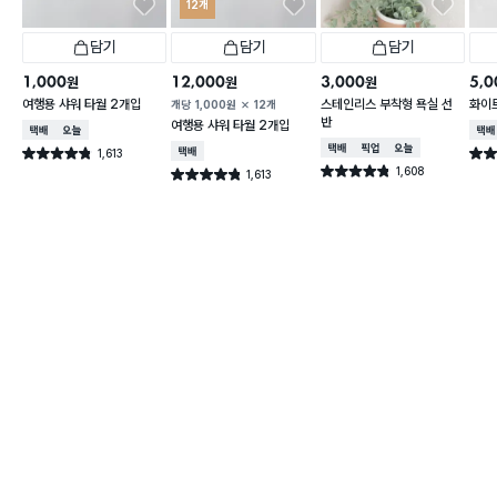
12개
담기
담기
담기
1,000
12,000
3,000
5,0
원
원
원
여행용 샤워 타월 2개입
스테인리스 부착형 욕실 선
화이트
개당
1,000
원
12개
반
여행용 샤워 타월 2개입
택배배송
오늘배송
택배
택배배송
매장픽업
오늘배송
1,613
택배배송
별점 4.8점
별점 
건 작성
1,608
별점 4.8점
1,613
별점 4.8점
건 작성
건 작성