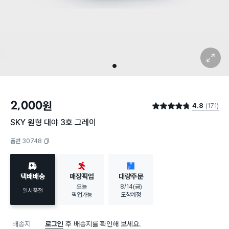
확대 보기
1
2,000
원
4.8
(171)
별점 4.8점
SKY 원형 대야 3호 그레이
품번 30748
복사하기
택배배송
매장픽업
대량주문
오늘
8/14(금)
일시품절
픽업가능
도착예정
배송지
로그인
후 배송지를 확인해 보세요.