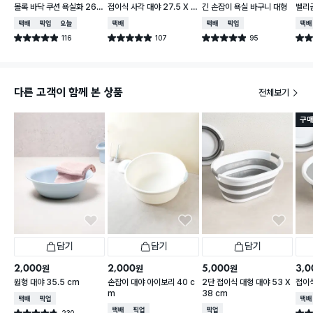
볼록 바닥 쿠션 욕실화 260
접이식 사각 대야 27.5 X 2
긴 손잡이 욕실 바구니 대형
벨리곰
~280 mm
3 cm
260
택배배송
매장픽업
오늘배송
택배배송
택배배송
매장픽업
택배
116
107
95
별점 4.9점
별점 4.9점
별점 4.9점
별점 
건 작성
건 작성
건 작성
다른 고객이 함께 본 상품
전체보기
구매
담기
담기
담기
2,000
2,000
5,000
3,0
원
원
원
원형 대야 35.5 cm
손잡이 대야 아이보리 40 c
2단 접이식 대형 대야 53 X
접이식
m
38 cm
택배배송
매장픽업
택배
택배배송
매장픽업
매장픽업
230