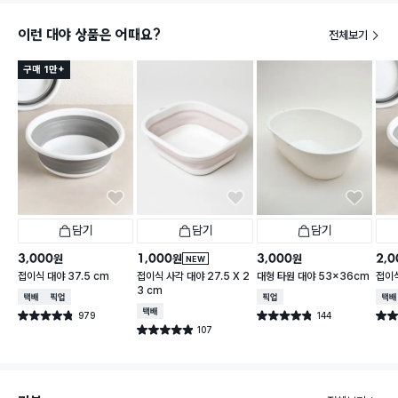
이런 대야 상품은 어때요?
전체보기
구매 1만+
담기
담기
담기
3,000
1,000
3,000
2,0
원
원
원
NEW
접이식 대야 37.5 cm
접이식 사각 대야 27.5 X 2
대형 타원 대야 53x36cm
접이식
3 cm
택배배송
매장픽업
매장픽업
택배
택배배송
979
144
별점 4.8점
별점 4.8점
별점 
건 작성
건 작성
107
별점 4.9점
건 작성