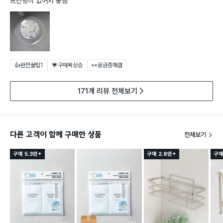
프린팅이 없어서 좋음
👍완전꿀팁
1
💗구매욕상승
👀궁금증해결
171개 리뷰 전체보기
다른 고객이 함께 구매한 상품
전체보기
구매 5.3만+
구매 2.8만+
구매