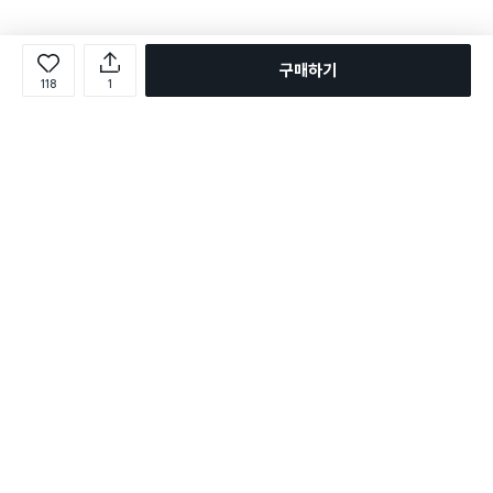
구매하기
118
1
로그인
온라인 다이소몰 1599-2211
온라인 다이소몰
다이소 매장 1522-4400
다이소 매장
평일 09:00 ~ 18:00
평일 09:00 ~ 18:00
주문조회
매장 상품 찾기
취소/교환/반품 신청
매장 위치 찾기
공지사항
1:1 문의
FAQ
고객센터
1:1 문의
제휴문의
앱 장애/신고
멤버십