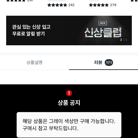
별점 4.8점
별점 
건 작성
242
278
별점 4.9점
별점 4.9점
건 작성
건 작성
관심 있는 신상 입고
무료로 알림 받기
3
3
상품설명
리뷰
171