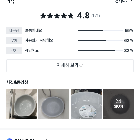
리뷰
전체보기
4.8
별점 4.8점
(171)
보통이에요
55%
내구성
사용하기 적당해요
62%
무게
적당해요
82%
크기
자세히 보기
사진&동영상
24
고객 리뷰 
더보기