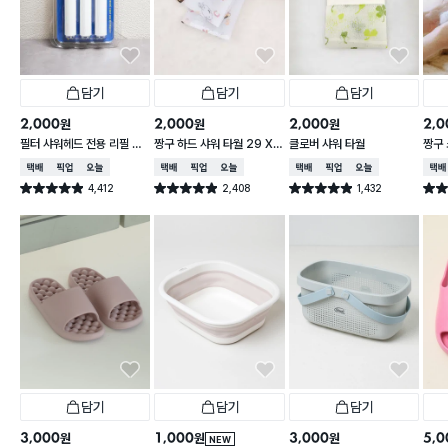
담기
담기
담기
2,000
2,000
2,000
2,0
원
원
원
필터 샤워헤드 전용 리필 필
짱구 하드 샤워 타월 29 X
클로버 샤워 타월
짱구 
터 3개입
95 cm
X 9
택배배송
매장픽업
오늘배송
택배배송
매장픽업
오늘배송
택배배송
매장픽업
오늘배송
택배
4,412
2,408
1,432
별점 4.9점
별점 4.9점
별점 4.9점
별점 
건 작성
건 작성
건 작성
담기
담기
담기
3,000
1,000
3,000
5,0
원
원
원
NEW