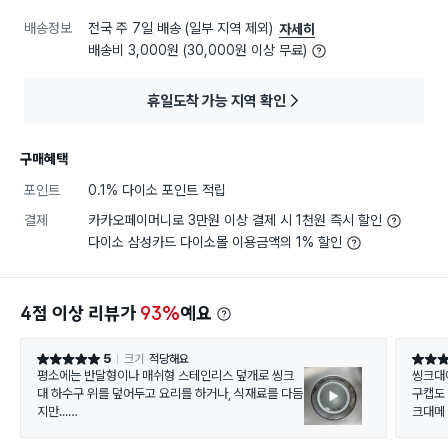
배송정보
전국 주 7일 배송 (일부 지역 제외)
자세히
배송비 3,000원 (30,000원 이상 무료)
휴일도착 가능 지역 확인
구매혜택
포인트
0.1% 다이소 포인트 적립
결제
카카오페이머니로 3만원 이상 결제 시 1천원 즉시 할인
다이소 삼성카드 다이소몰 이용금액의 1% 할인
4점 이상 리뷰가
93%
예요
5
크기
적당해요
별점 5점
별점 4
평소에는 반달형이나 매쉬형 스테인리스 덮개로 씽크
씽크대
대 하수구 위를 덮어두고 요리를 하거나, 식재료를 다듬
구캡도
지만...
크대메
냄새가 
싱크대 보울 내부에 물을 한가득 받아야 하거나, 하수구
(?)편