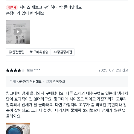
사이즈 재보고 구입하니 딱 들어맞네요
재구매
손잡이가 있어 편리해요
👍완전꿀팁
💗구매욕상승
👀궁금증해결
hs8****
2025-07-25
신고
별점 4점
무게
사용하기 적당해요
크기
적당해요
씽크대에 냄새 올라와서 구매했어요. 다른 소재의 배수구캡도 있는데 냄새차
단이 효과적이진 않더라구요. 씽크대메 사이즈도 딱이고 가장자리가 고무라
압축되서 냄새가 덜 올라와요. 다만 가장자리 고무가 좀 딱딱한(?)편이라 압
축이 잘안되요. 그래서 설겆이 바가지에 물채워 눌러놓으니 냄새가 훨씬 덜
올라와요.