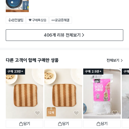
👍완전꿀팁
💗구매욕상승
👀궁금증해결
406개 리뷰 전체보기
다른 고객이 함께 구매한 상품
전체보기
구매 23만+
구매 2.5만+
구매
12개
담기
담기
담기