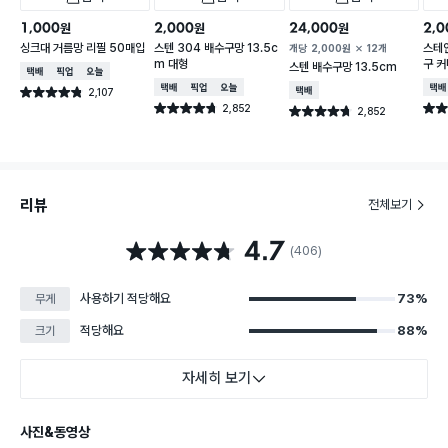
1,000
2,000
24,000
2,0
원
원
원
싱크대 거름망 리필 50매입
스텐 304 배수구망 13.5c
스테인
개당
2,000
원
12개
m 대형
구 커
스텐 배수구망 13.5cm
택배배송
매장픽업
오늘배송
택배배송
매장픽업
오늘배송
택배
2,107
택배배송
별점 4.8점
건 작성
2,852
별점 4.7점
별점 
2,852
별점 4.7점
건 작성
건 작성
리뷰
전체보기
4.7
별점 4.7점
(406)
사용하기 적당해요
73%
무게
적당해요
88%
크기
자세히 보기
사진&동영상