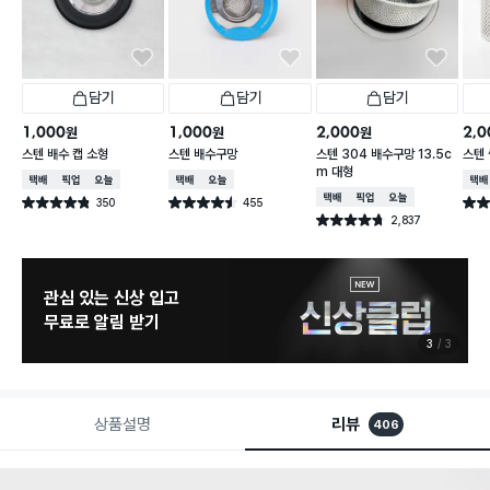
담기
담기
담기
1,000
1,000
2,000
2,0
원
원
원
스텐 배수 캡 소형
스텐 배수구망
스텐 304 배수구망 13.5c
스텐 
m 대형
택배배송
매장픽업
오늘배송
택배배송
오늘배송
택배
택배배송
매장픽업
오늘배송
350
455
별점 4.8점
별점 4.5점
별점 
건 작성
건 작성
2,837
별점 4.7점
건 작성
관심 있는 신상 입고
무료로 알림 받기
3
3
상품설명
리뷰
406