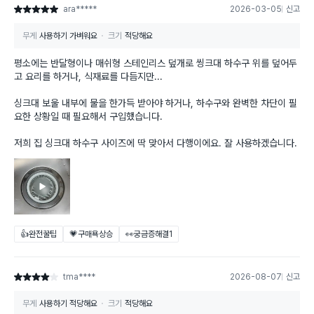
ara*****
2026-03-05
신고
별점 5점
무게
사용하기 가벼워요
크기
적당해요
평소에는 반달형이나 매쉬형 스테인리스 덮개로 씽크대 하수구 위를 덮어두
고 요리를 하거나, 식재료를 다듬지만...
싱크대 보울 내부에 물을 한가득 받아야 하거나, 하수구와 완벽한 차단이 필
요한 상황일 때 필요해서 구입했습니다.
저희 집 싱크대 하수구 사이즈에 딱 맞아서 다행이에요. 잘 사용하겠습니다.
👍완전꿀팁
💗구매욕상승
👀궁금증해결
1
tma****
2026-08-07
신고
별점 4점
무게
사용하기 적당해요
크기
적당해요