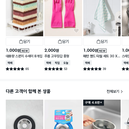
담기
담기
담기
1,000
2,000
1,000
1,0
원
원
원
NEW
NEW
대용량 스펀지 수세미 8개입
주름 고무장갑 중형
패턴 핸드 타월 세트 30 X
스테
30 cm 3개입
택배배송
택배배송
매장픽업
오늘배송
택배배송
택배
65
53
39
별점 4.9점
별점 4.9점
별점 4.9점
별점 
건 작성
건 작성
건 작성
다른 고객이 함께 본 상품
전체보기
구매 4.6만+