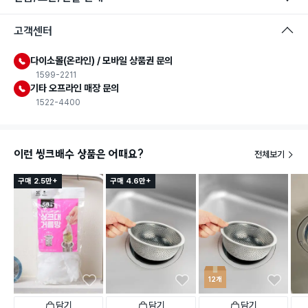
고객센터
다이소몰(온라인) / 모바일 상품권 문의
1599-2211
기타 오프라인 매장 문의
1522-4400
이런 씽크배수 상품은 어때요?
전체보기
구매 2.5만+
구매 4.6만+
12개
담기
담기
담기