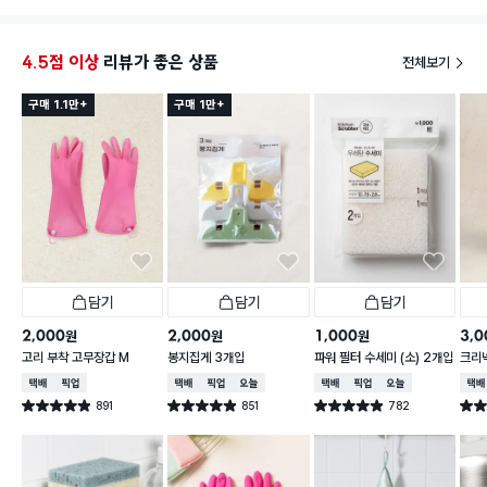
와 완벽한 차단이 필요한 상황일 때 필요해서 구입했습
채워 눌
니다.
4.5점 이상
리뷰가 좋은 상품
전체보기
저희 집 싱크대 하수구 사이즈에 딱 맞아서 다행이에요.
잘 사용하겠습니다.
구매 1.1만+
구매 1만+
담기
담기
담기
2,000
2,000
1,000
3,0
원
원
원
고리 부착 고무장갑 M
봉지집게 3개입
파워 필터 수세미 (소) 2개입
크리넥
주 핑
택배배송
매장픽업
택배배송
매장픽업
오늘배송
택배배송
매장픽업
오늘배송
택배
891
851
782
별점 4.9점
별점 4.9점
별점 4.9점
별점 
건 작성
건 작성
건 작성