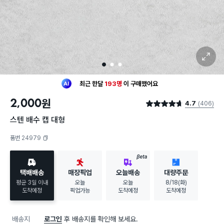
확대 보기
1
2
3
최근 한달
193명
이
구매했어요
20대 여성
이 가장 많이
구매했어요
2,000
원
4.7
(406)
최근 한달
193명
이
구매했어요
별점 4.7점
20대 여성
이 가장 많이
구매했어요
스텐 배수 캡 대형
품번 24979
복사하기
BETA
택배배송
매장픽업
오늘배송
대량주문
평균 3일 이내
오늘
오늘
8/18(화)
도착예정
픽업가능
도착예정
도착예정
배송지
로그인
후 배송지를 확인해 보세요.