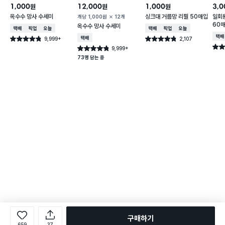
1,000
12,000
1,000
3,0
원
원
원
옥수수 망사 수세미
싱크대 거름망 리필 50매입
일회용
개당
1,000
원
12개
60
옥수수 망사 수세미
택배배송
매장픽업
오늘배송
택배배송
매장픽업
오늘배송
택배
9,999+
택배배송
2,107
별점 4.8점
별점 4.8점
건 작성
건 작성
별점 
9,999+
별점 4.8점
건 작성
73명 담는 중
구매하기
659
37