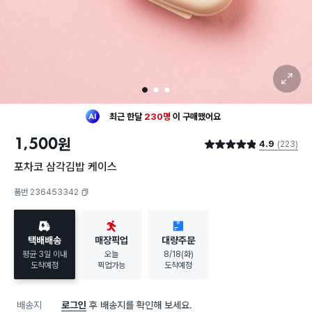
확대 보기
1
2
3
최근 한달
230명
이
구매했어요
30대 여성
이 가장 많이
구매했어요
1,500
원
4.9
(223)
최근 한달
230명
이
구매했어요
별점 4.9점
30대 여성
이 가장 많이
구매했어요
포차코 삼각김밥 케이스
품번 236453342
복사하기
택배배송
매장픽업
대량주문
평균 3일 이내
오늘
8/18(화)
도착예정
픽업가능
도착예정
배송지
로그인
후 배송지를 확인해 보세요.