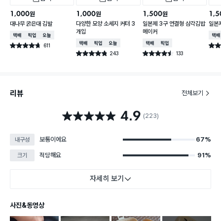
1,000
1,000
1,500
1,5
원
원
원
대나무 굵은대 김발
다양한 모양 소세지 커터 3
일본제 3구 연결형 삼각김밥
일본
개입
메이커
택배배송
매장픽업
오늘배송
택배
택배배송
매장픽업
오늘배송
택배배송
매장픽업
611
별점 4.7점
별점 
건 작성
243
133
별점 4.8점
별점 4.5점
건 작성
건 작성
리뷰
전체보기
4.9
별점 4.9점
(223)
보통이에요
67%
내구성
적당해요
91%
크기
자세히 보기
사진&동영상