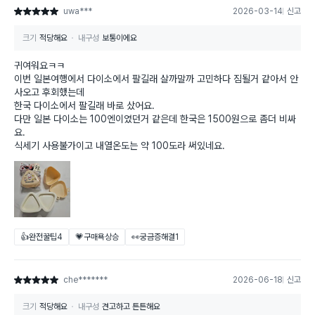
uwa***
2026-03-14
신고
별점 5점
크기
적당해요
내구성
보통이에요
귀여워요ㅋㅋ
이번 일본여행에서 다이소에서 팔길래 살까말까 고민하다 짐될거 같아서 안
사오고 후회했는데
한국 다이소에서 팔길래 바로 샀어요.
다만 일본 다이소는 100엔이였던거 같은데 한국은 1500원으로 좀더 비싸
요.
식세기 사용불가이고 내열온도는 약 100도라 써있네요.
👍완전꿀팁
4
💗구매욕상승
👀궁금증해결
1
che*******
2026-06-18
신고
별점 5점
크기
적당해요
내구성
견고하고 튼튼해요