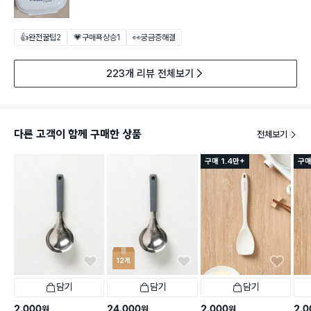
👍완전꿀팁
2
💗구매욕상승
1
👀궁금증해결
223개 리뷰 전체보기
다른 고객이 함께 구매한 상품
전체보기
구매 1.4만+
구매
12개
담기
담기
담기
2,000
24,000
2,000
2,0
원
원
원