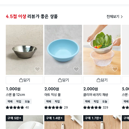
00원으로 좀더 비싸요.
해요
식세기 사용불가이고 내열온도는 약 100도라 써있네
요.
4.5점 이상
리뷰가 좋은 상품
전체보기
담기
담기
담기
1,000
2,000
2,000
5,0
원
원
원
스텐 볼 12cm
아트 믹싱 볼
클리어 바가지 채반
스텐 
택배배송
매장픽업
오늘배송
택배배송
매장픽업
택배배송
매장픽업
오늘배송
택배
40
29
329
별점 5.0점
별점 5.0점
별점 4.9점
별점 
건 작성
건 작성
건 작성
구매 5만+
구매 1.4만+
구매 1.7만+
구매