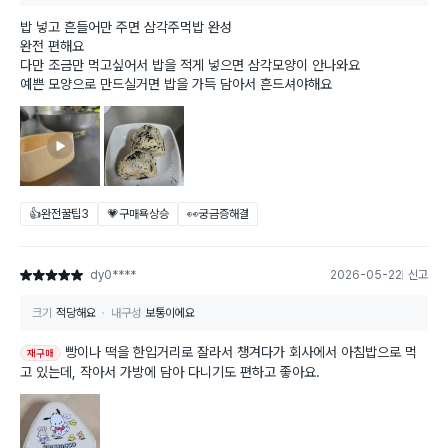
밥 넣고 흔들어만 주면 삼각주먹밥 완성
완전 편해요
다만 조금만 먹고싶어서 밥을 적게 넣으면 삼각모양이 안나와요
예쁜 모양으로 만드실거면 밥을 가득 담아서 흔드셔야해요
👍완전꿀팁
3
💗구매욕상승
👀궁금증해결
dy0****
2026-05-22
신고
별점 5점
크기
적당해요
내구성
보통이에요
빵이나 떡을 한입거리로 잘라서 챙겨다가 회사에서 아침밥으로 먹
재구매
고 있는데, 작아서 가방에 담아 다니기도 편하고 좋아요.