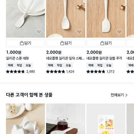
담기
담기
담기
1,000
2,000
2,000
2,0
원
원
원
실리콘 스푼 대형
네오플램 실리콘 일자 스패
네오플램 실리콘 알뜰 주걱
네오
츌러
택배배송
매장픽업
오늘배송
택배배송
매장픽업
오늘배송
택배배송
매장픽업
오늘배송
택배
2,680
1,426
1,372
별점 4.8점
별점 4.8점
별점 4.8점
별점 
건 작성
건 작성
건 작성
다른 고객이 함께 본 상품
전체보기