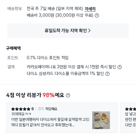
배송정보
전국 주 7일 배송 (일부 지역 제외)
자세히
배송비 3,000원 (30,000원 이상 무료)
휴일도착 가능 지역 확인
구매혜택
포인트
0.1% 다이소 포인트 적립
결제
카카오페이머니로 3만원 이상 결제 시 1천원 즉시 할인
다이소 삼성카드 다이소몰 이용금액의 1% 할인
4점 이상 리뷰가
98%
예요
5
크기
적당해요
별점 5점
별점 5
귀여워요ㅋㅋ
밥 넣
이번 일본여행에서 다이소에서 팔길래 살까말까 고민
완전 
하다 짐될거 같아서 안사오고 후회했는데
다만 
한국 다이소에서 팔길래 바로 샀어요.
안나와
다만 일본 다이소는 100엔이였던거 같은데 한국은 15
예쁜 