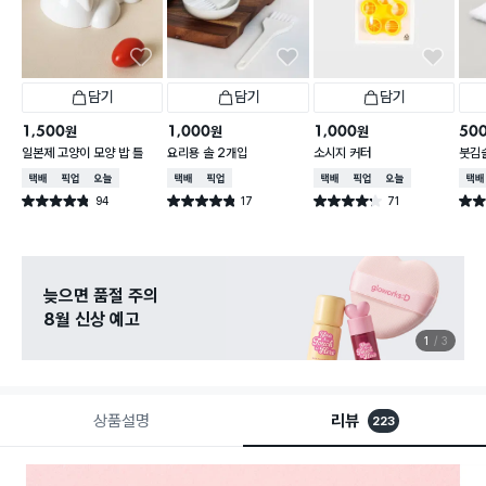
담기
담기
담기
1,500
1,000
1,000
50
원
원
원
일본제 고양이 모양 밥 틀
요리용 솔 2개입
소시지 커터
붓김
택배배송
매장픽업
오늘배송
택배배송
매장픽업
택배배송
매장픽업
오늘배송
택배
94
17
71
별점 4.8점
별점 4.8점
별점 4.2점
별점 
건 작성
건 작성
건 작성
늦으면 품절 주의
8월 신상 예고
1
3
상품설명
리뷰
223