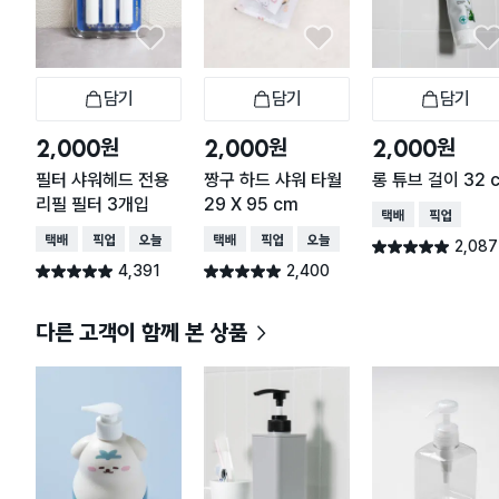
담기
담기
담기
장바구니
장바구니
장
원
원
원
2,000
2,000
2,000
필터 샤워헤드 전용
짱구 하드 샤워 타월
롱 튜브 걸이 32 
리필 필터 3개입
29 X 95 cm
택배배송
매장픽업
택배배송
매장픽업
오늘배송
택배배송
매장픽업
오늘배송
2,087
별점 4.9점
건 작성
4,391
2,400
별점 4.9점
별점 4.9점
건 작성
건 작성
다른 고객이 함께 본 상품