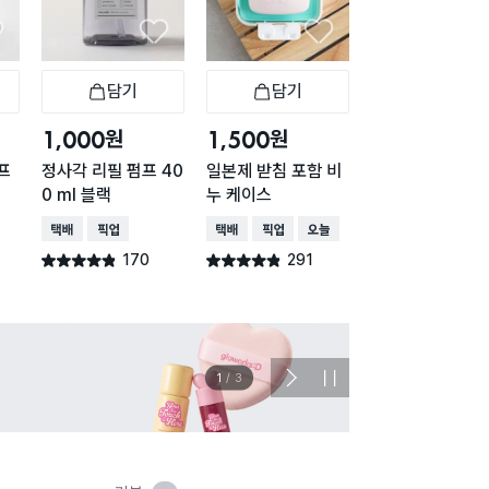
담기
담기
담기
바구니
장바구니
장바구니
장
원
원
원
1,000
1,500
2,000
프
정사각 리필 펌프 40
일본제 받침 포함 비
일본제 잠금식 클
0 ml 블랙
누 케이스
어 비누 케이스
택배배송
매장픽업
택배배송
매장픽업
오늘배송
택배배송
매장픽업
오
170
291
233
별점 4.8점
별점 4.8점
별점 4.7점
건 작성
건 작성
건 작
이벤트
관심 
2
/
3
다
정
음
지
슬
라
이
드