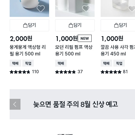
담기
담기
담기
장바구니
장바구니
장
원
원
원
2,000
1,000
1,000
NEW
뭉게뭉게 액상형 리
모던 리필 펌프 액상
깔끔 사용 사각 펌
필 용기 500 ml
용기 500 ml
용기 450 ml
택배배송
매장픽업
택배배송
택배배송
매장픽업
110
37
81
별점 4.7점
별점 4.8점
별점 4.9점
건 작성
건 작성
건 작성
다이소X카카오페이 8월 결제 혜택 
이
전
슬
라
이
드