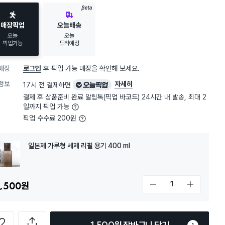
BETA
매장픽업
오늘배송
오늘
오늘
픽업가능
도착예정
매장
로그인
후 픽업 가능 매장을 확인해 보세요.
오
정보
자세히
17시 전 결제하면
늘
결제 후 상품준비 완료 알림톡(픽업 바코드) 24시간 내 발송, 최대 2
픽
일까지 픽업 가능
업
픽업 수수료 200원
일본제 가루형 세제 리필 용기 400 ml
,500
원
개수 감소
개수 증가