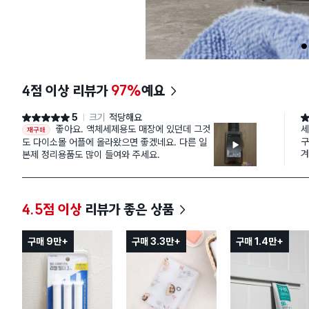
1
4점 이상 리뷰가
97%
예요
5
크기
적당해요
별점 5점
별
좋아요. 액체세제용도 매장에 있던데 그것
세
재구매
구
도 다이소몰 어플에 올라왔으면 좋겠네요. 다른 일
겨
본제 정리용품도 많이 들여와 주세요.
뚜
채
사
4.5점 이상
리뷰가 좋은 상품
구매 9만+
구매 3.3만+
구매 1.4만+