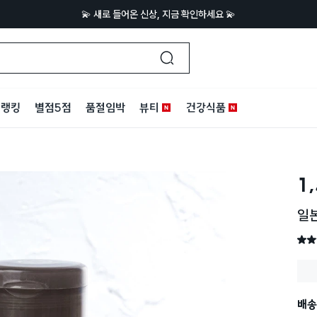
💫 새로 들어온 신상, 지금 확인하세요 💫
랭킹
별점5점
품절임박
뷰티
건강식품
1
일본
별점 
배송