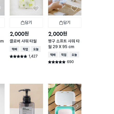
담기
담기
담기
바구니
장바구니
장바구니
장
원
원
원
2,000
2,000
1,000
cm
클로버 샤워 타월
짱구 소프트 샤워 타
파스텔 샤워볼 블
월 29 X 95 cm
택배배송
매장픽업
오늘배송
택배배송
매장픽업
오
택배배송
매장픽업
오늘배송
1,427
615
별점 4.9점
별점 4.9점
건 작성
건 작
690
별점 4.9점
건 작성