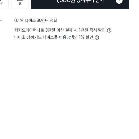
1,500원 장바구니 담기
1
241
13
트
0.1% 다이소 포인트 적립
카카오페이머니로 3만원 이상 결제 시 1천원 즉시 할인
다이소 삼성카드 다이소몰 이용금액의 1% 할인
5
크기
적당해요
5
크기
적
별점 5점
을 사용중인데 통이 작아 재고공
베이킹파우더 리필팩 사서 
요~
해짐
 공간이 넓어짐
입구 중 하나가 채망 구조
보다는 적당량 넣는 걸 추천함
사용할 수 있어서 넘 편해요
주문의사 있음, 추천의사 있음
편감 있으나 만족, 재주문의사
 있음
 불편하나 최악까진 아님
맞지 않고 돈 아까움