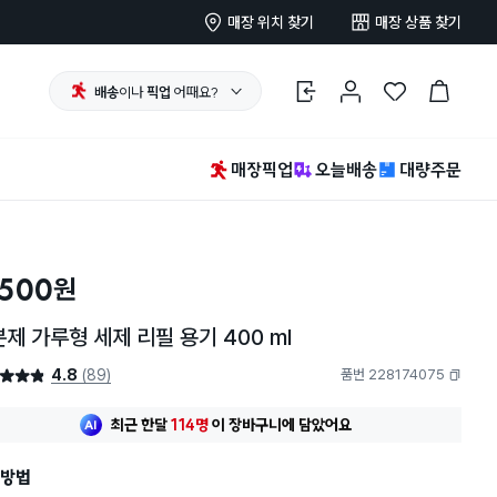
매장 위치 찾기
매장 상품 찾기
배송
이나
픽업
어때요?
로그인
마이페이지
찜 한 상품
장바구니
매장픽업
오늘배송
대량주문
,500
원
제 가루형 세제 리필 용기 400 ml
4.8
(89)
품번 228174075
4.8점
복사하기
최근 한달
114명
이
장바구니에 담았어요
방법