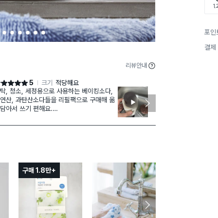
1,
포인
2
3
4
5
6
7
결제
리뷰안내
5
크기
적당해요
점 5점
별점 5점
탁, 청소, 세정용으로 사용하는 베이킹소다,
가루제 클렌징
연산, 과탄산소다들을 리필팩으로 구매해 옮
간이 부족해져
담아서 쓰기 편해요.
큰 통이 필요
다 넣으니 재고
껑을 오픈하면 입구가 이중 구조로, 하나는
왕창 넣는 것 
망처럼 되어서 가루 뭉침을 방지해줘서 정말
용하기 편합니다.
5점-만족, 재
4점-약간의 불
있음
구매 1.8만+
3점-꽤 불편감
2점-사용하기
1점-구매자와 