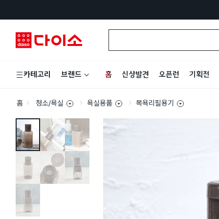
홈
신상발견
오픈런
기획전
카테고리
브랜드
홈
청소/욕실
욕실용품
목욕리필용기