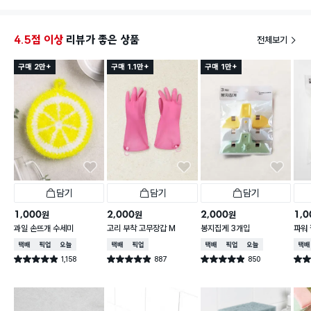
4.5점 이상
리뷰가 좋은 상품
전체보기
구매 2만+
구매 1.1만+
구매 1만+
담기
담기
담기
1,000
2,000
2,000
1,0
원
원
원
과일 손뜨개 수세미
고리 부착 고무장갑 M
봉지집게 3개입
파워 
택배배송
매장픽업
오늘배송
택배배송
매장픽업
택배배송
매장픽업
오늘배송
택배
1,158
887
850
별점 4.9점
별점 4.9점
별점 4.9점
별점 
건 작성
건 작성
건 작성