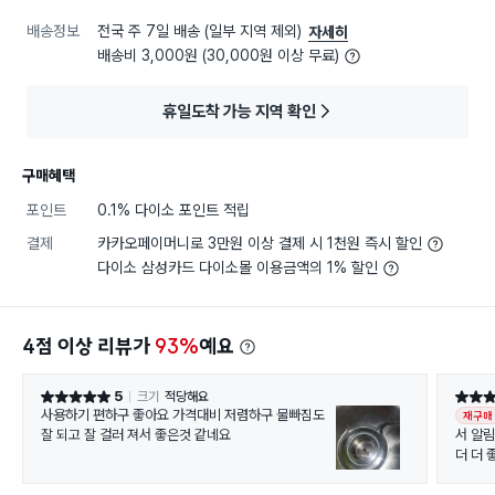
배송정보
전국 주 7일 배송 (일부 지역 제외)
자세히
배송비 3,000원 (30,000원 이상 무료)
휴일도착 가능 지역 확인
구매혜택
포인트
0.1% 다이소 포인트 적립
결제
카카오페이머니로 3만원 이상 결제 시 1천원 즉시 할인
다이소 삼성카드 다이소몰 이용금액의 1% 할인
4점 이상 리뷰가
93%
예요
5
크기
적당해요
별점 5점
별점 5
사용하기 편하구 좋아요 가격대비 저렴하구 물빠짐도
재구매
잘 되고 잘 걸러 져서 좋은것 같네요
서 알
더 더 