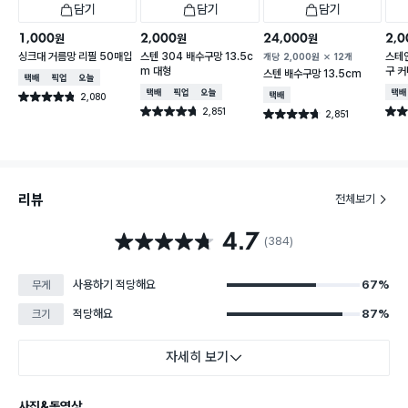
담기
담기
담기
1,000
2,000
24,000
2,0
원
원
원
싱크대 거름망 리필 50매입
스텐 304 배수구망 13.5c
스테인
개당
2,000
원
12개
m 대형
구 커
스텐 배수구망 13.5cm
택배배송
매장픽업
오늘배송
택배배송
매장픽업
오늘배송
택배
2,080
택배배송
별점 4.8점
건 작성
2,851
별점 4.7점
별점 
2,851
별점 4.7점
건 작성
건 작성
리뷰
전체보기
4.7
별점 4.7점
(384)
사용하기 적당해요
67%
무게
적당해요
87%
크기
자세히 보기
사진&동영상