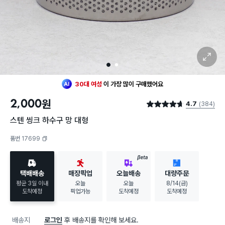
확대 보기
1
2
최근 한달
211명
이
구매했어요
30대 여성
이 가장 많이
구매했어요
2,000
원
4.7
(384)
최근 한달
211명
이
구매했어요
별점 4.7점
30대 여성
이 가장 많이
구매했어요
스텐 씽크 하수구 망 대형
품번 17699
복사하기
BETA
택배배송
매장픽업
오늘배송
대량주문
평균 3일 이내
오늘
오늘
8/14(금)
도착예정
픽업가능
도착예정
도착예정
배송지
로그인
후 배송지를 확인해 보세요.