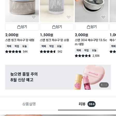
담기
담기
담기
2,000
1,500
2,000
1,0
원
원
원
스텐 씽크 하수구 망 대형
스텐 씽크 하수구 망 소형
스텐 304 배수구망 13.5c
배수 
m 대형
택배배송
매장픽업
오늘배송
택배배송
매장픽업
오늘배송
택배
택배배송
매장픽업
오늘배송
544
542
별점 4.8점
별점 4.6점
별점 
건 작성
건 작성
2,836
별점 4.7점
건 작성
늦으면 품절 주의
8월 신상 예고
1
3
상품설명
리뷰
384