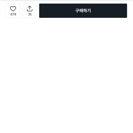
구매하기
678
35
로그인
온라인 다이소몰 1599-2211
온라인 다이소몰
다이소 매장 1522-4400
다이소 매장
평일 09:00 ~ 18:00
평일 09:00 ~ 18:00
주문조회
매장 상품 찾기
취소/교환/반품 신청
매장 위치 찾기
공지사항
1:1 문의
FAQ
고객센터
1:1 문의
제휴문의
앱 장애/신고
멤버십