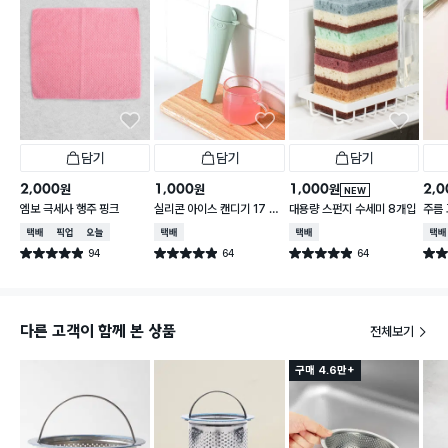
담기
담기
담기
2,000
1,000
1,000
2,0
원
원
원
NEW
엠보 극세사 행주 핑크
실리콘 아이스 캔디기 17 X
대용량 스펀지 수세미 8개입
주름
4 cm
택배배송
매장픽업
오늘배송
택배배송
택배배송
택배
94
64
64
별점 4.9점
별점 4.9점
별점 4.9점
별점 
건 작성
건 작성
건 작성
다른 고객이 함께 본 상품
전체보기
구매 4.6만+