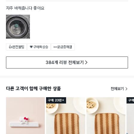
자주 바꿔줍니다 좋아요
👍완전꿀팁
💗구매욕상승
👀궁금증해결
384개 리뷰 전체보기
다른 고객이 함께 구매한 상품
전체보기
구매 23만+
구매