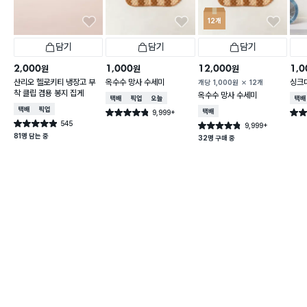
12개
담기
담기
담기
2,000
1,000
12,000
1,0
원
원
원
산리오 헬로키티 냉장고 부
옥수수 망사 수세미
싱크
개당
1,000
원
12개
착 클립 겸용 봉지 집게
옥수수 망사 수세미
택배배송
매장픽업
오늘배송
택배
택배배송
매장픽업
9,999+
택배배송
별점 4.8점
별점 
건 작성
545
별점 4.9점
9,999+
별점 4.8점
건 작성
건 작성
81명 담는 중
32명 구매 중