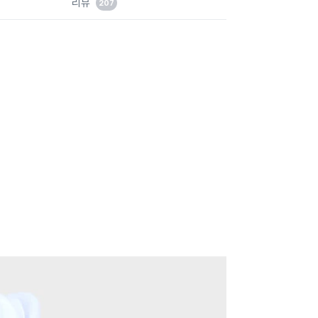
리뷰
207