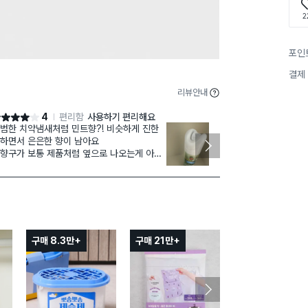
2
포인
결제
리뷰안내
4
편리함
사용하기 편리해요
점 4점
별점 5점
범한 치약냄새처럼 민트향?! 비슷하게 진한
어딘
재구매
하면서 은은한 향이 남아요
뿌려줍니다. 
향구가 보통 제품처럼 옆으로 나오는게 아닌
금방 냄새가 가
렇겠죠~~^^;;
로 분사되게 되어있어서 ?;
음에 버튼 눌렀다가 놀랐어요 ㅎ
자친구 차안에 담배냄새 제거용으로 구매했
는데
칠 더 사용해보고 탈취 효과는 알수있겠네요
구매 8.3만+
구매 21만+
구매 7.2만+