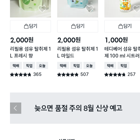
담기
담기
담기
장바구니
장바구니
장
원
원
원
2,000
2,000
1,000
리필용 섬유 탈취제 1
리필용 섬유 탈취제 1
테디베어 섬유 탈
L 프레시 향
L 마일드
제 100 ml 시트
향
택배배송
매장픽업
오늘배송
택배배송
매장픽업
오늘배송
택배배송
매장픽업
365
507
257
별점 4.7점
별점 4.8점
별점 4.7점
건 작성
건 작성
건 작성
다이소X카카오페이 8월 결제 혜택 
이
전
슬
라
이
드