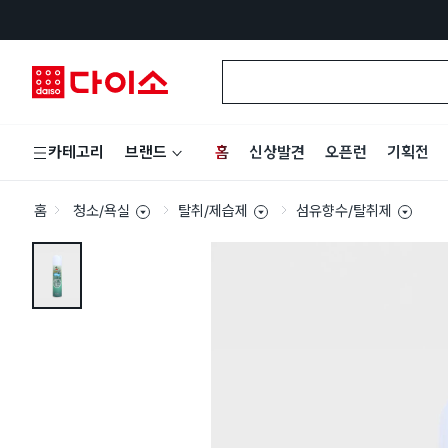
홈
신상발견
오픈런
기획전
카테고리
브랜드
홈
청소/욕실
탈취/제습제
섬유향수/탈취제