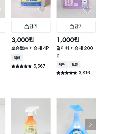
담기
담기
담기
바구니
장바구니
장바구니
장
원
원
원
3,000
1,000
1,000
형
뽀송뽀송 제습제 4P
걸이형 제습제 200
걸이형 제습제 2
g
g 화이트머스크 
택배배송
택배배송
오늘배송
택배배송
오늘배송
5,567
별점 4.8점
건 작성
3,816
3,01
별점 4.8점
별점 4.8점
건 작성
건 작