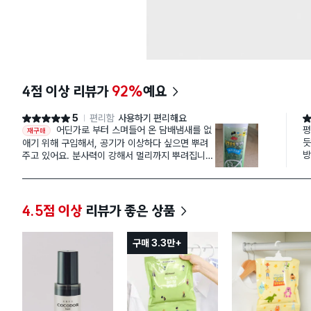
4점 이상 리뷰가
92%
예요
5
편리함
사용하기 편리해요
별점 5점
별
어딘가로 부터 스며들어 온 담배냄새를 없
평
재구매
듯
애기 위해 구입해서, 공기가 이상하다 싶으면 뿌려
방
주고 있어요. 분사력이 강해서 멀리까지 뿌려집니
~
다. 벌써 한통을 다 써버렸네요.
위
처
남
4.5점 이상
리뷰가 좋은 상품
며
구매 3.3만+