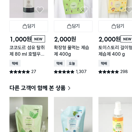
담기
담기
담기
장바구니
장바구니
장
원
원
원
1,000
2,000
2,000
NEW
NEW
코코도르 섬유 탈취
확장형 물먹는 제습
토이스토리 걸이
제 80 ml 호텔우드
제 400g
제습제 400 g
향
택배배송
택배배송
오늘배송
택배배송
27
1,307
298
별점 5.0점
별점 4.9점
별점 4.9점
건 작성
건 작성
건 작성
다른 고객이 함께 본 상품