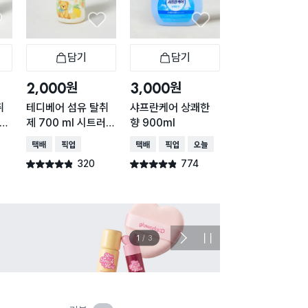
담기
담기
담기
바구니
장바구니
장바구니
장
원
원
원
2,000
3,000
3,000
취
테디베어 섬유 탈취
샤프란케어 상쾌한
샤프란케어 섬유
러스
제 700 ml 시트러스
향 900ml
제 900ml (싱
향
향)
택배배송
매장픽업
택배배송
매장픽업
오늘배송
택배배송
매장픽업
오
320
774
346
별점 4.8점
별점 4.8점
별점 4.8점
건 작성
건 작성
건 작
이벤트
관심 
2
/
3
다
정
음
지
슬
라
이
드