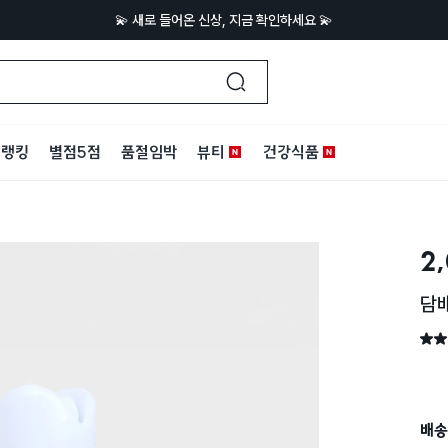
💫 새로 들어온 신상, 지금 확인하세요 💫
랭킹
별점5점
품절임박
뷰티
건강식품
2
담
별점 
배송