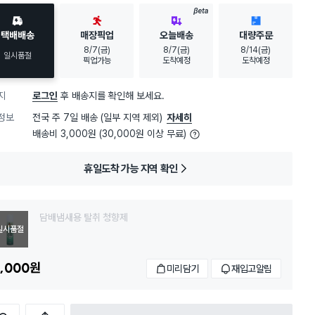
BETA
택배배송
매장픽업
오늘배송
대량주문
8/7(금)
8/7(금)
8/14(금)
일시품절
픽업가능
도착예정
도착예정
지
로그인
후 배송지를 확인해 보세요.
정보
전국 주 7일 배송 (일부 지역 제외)
자세히
배송비 3,000원 (30,000원 이상 무료)
휴일도착 가능 지역 확인
담배냄새용 탈취 청향제
일시품절
,000
원
미리담기
재입고알림