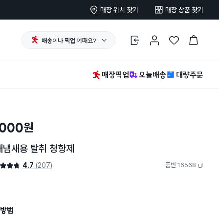
매장 위치 찾기
매장 상품 찾기
배송
이나
픽업
어때요?
로그인
마이페이지
찜 한 상품
장바구니
매장픽업
오늘배송
대량주문
,000
원
배냄새용 탈취 청향제
4.7
(207)
품번 16568
4.7점
복사하기
방법