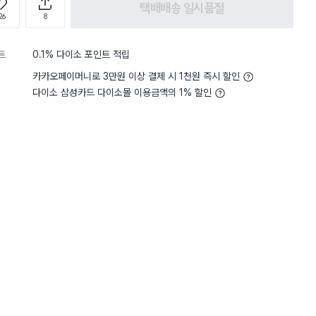
택배배송 일시품절
26
8
트
0.1% 다이소 포인트 적립
카카오페이머니로 3만원 이상 결제 시 1천원 즉시 할인
다이소 삼성카드 다이소몰 이용금액의 1% 할인
5
편리함
사용하기 편리해요
4
편리함
별점 4점
가로 부터 담배연기가 들어오면
사용해보니 위쪽으로 뿌
조금은 아쉽지만 냄
많이 뿌려서 그런지는 모르겠으나
맡다보니 괜찮네요~
셔요. 이것 없었으면 오래 머물
분사할때
섬유
다이소몰에 있어서 좋
구매 6.2만+
구매 1.5만+
구매 8.3만+