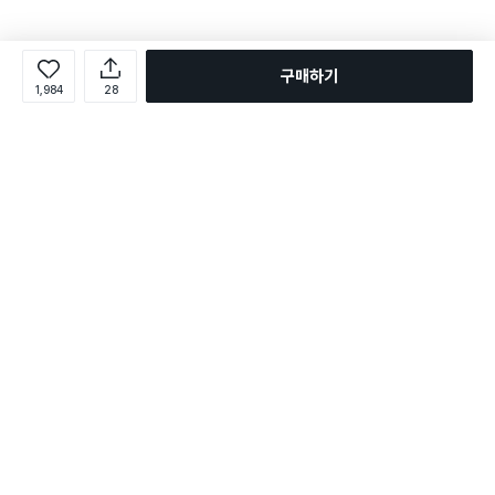
구매하기
1,984
28
로그인
온라인 다이소몰 1599-2211
온라인 다이소몰
다이소 매장 1522-4400
다이소 매장
평일 09:00 ~ 18:00
평일 09:00 ~ 18:00
주문조회
매장 상품 찾기
취소/교환/반품 신청
매장 위치 찾기
공지사항
1:1 문의
FAQ
고객센터
1:1 문의
제휴문의
앱 장애/신고