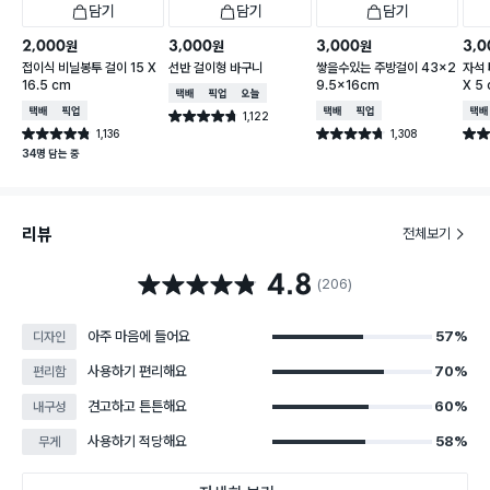
담기
담기
담기
2,000
3,000
3,000
3,0
원
원
원
접이식 비닐봉투 걸이 15 X
선반 걸이형 바구니
쌓을수있는 주방걸이 43x2
자석 
16.5 cm
9.5x16cm
X 5
택배배송
매장픽업
오늘배송
택배배송
매장픽업
택배배송
매장픽업
택배
1,122
별점 4.7점
건 작성
1,136
1,308
별점 4.8점
별점 4.7점
별점 
건 작성
건 작성
34명 담는 중
리뷰
전체보기
4.8
별점 4.8점
(206)
아주 마음에 들어요
57%
디자인
사용하기 편리해요
70%
편리함
견고하고 튼튼해요
60%
내구성
사용하기 적당해요
58%
무게