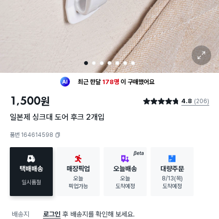
확대 보기
1
2
3
4
5
6
7
최근 한달
178명
이
구매했어요
30대 여성
이 가장 많이
구매했어요
1,500
원
4.8
(206)
최근 한달
178명
이
구매했어요
별점 4.8점
30대 여성
이 가장 많이
구매했어요
일본제 싱크대 도어 후크 2개입
품번 164614598
복사하기
BETA
택배배송
매장픽업
오늘배송
대량주문
오늘
오늘
8/13(목)
일시품절
픽업가능
도착예정
도착예정
배송지
로그인
후 배송지를 확인해 보세요.