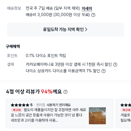
배송정보
전국 주 7일 배송 (일부 지역 제외)
자세히
배송비 3,000원 (30,000원 이상 무료)
휴일도착 가능 지역 확인
구매혜택
포인트
0.1% 다이소 포인트 적립
결제
카카오페이머니로 3만원 이상 결제 시 1천원 즉시 할인
다이소 삼성카드 다이소몰 이용금액의 1% 할인
4점 이상 리뷰가
94%
예요
5
편리함
사용하기 편리해요
별점 5점
별점 5
별도의 제품들이지만 잘 조합하면 야주 새로
재구매
재구매
운 느낌의 공간 창출과 사용이 가능한 것이 넘 좋다
겨울옷
네트망과 고리를 이용하여 사용...
필요해
잘 사