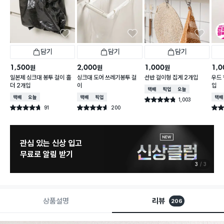
담기
담기
담기
1,500
2,000
1,000
1,0
원
원
원
일본제 싱크대 봉투 걸이 홀
싱크대 도어 쓰레기봉투 걸
선반 걸이형 집게 2개입
우드 
더 2개입
이
입
택배배송
매장픽업
오늘배송
택배배송
오늘배송
택배배송
매장픽업
택배
1,003
별점 4.8점
건 작성
91
200
별점 4.7점
별점 4.6점
별점 
건 작성
건 작성
관심 있는 신상 입고
무료로 알림 받기
3
3
상품설명
리뷰
206