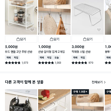
담기
담기
담기
5,000
1,000
3,000
1,0
원
원
원
우드 핸들 2단 주방 선반
선반 걸이형 집게 2개입
적재형 스틸 선반
봉투
택배배송
매장픽업
택배배송
매장픽업
오늘배송
택배배송
매장픽업
택배
1,073
1,003
970
별점 4.8점
별점 4.8점
별점 4.8점
별점 
건 작성
건 작성
건 작성
다른 고객이 함께 본 상품
전체보기
구매 1.9만+
구매