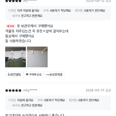
lhy******
2025-06-12
신고
별점 5점
디자인
아주 마음에 들어요
무게
사용하기 적당해요
편리함
사용하기 편리해요
내구성
견고하고 튼튼해요
옷 보관위해서 구매했어요
재구매
겨울옷 자주입는건 꼭 옷장ㅈ앞에 걸어두는데
필요해서 구매했어요
잘 사용하겟습니다
👍완전꿀팁
💗구매욕상승
👀궁금증해결
mhy*****
2026-05-17
신고
별점 5점
디자인
마음에 들어요
무게
사용하기 적당해요
편리함
사용하기 편리해요
내구성
견고하고 튼튼해요
씽크대앞에 수건걸이로 사용하니 좋습니다.