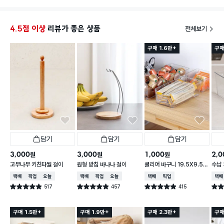
4.5점 이상
리뷰가 좋은 상품
전체보기
구매 1.6만+
구매
담기
담기
담기
3,000
3,000
1,000
2,0
원
원
원
고무나무 키친타월 걸이
원형 받침 바나나 걸이
클리어 바구니 19.5X9.5X
수납 
6.2cm
택배배송
매장픽업
오늘배송
택배배송
매장픽업
오늘배송
택배배송
매장픽업
택배
517
457
415
별점 4.9점
별점 4.9점
별점 4.9점
별점 
건 작성
건 작성
건 작성
구매 1.5만+
구매 1.9만+
구매 2.3만+
구매