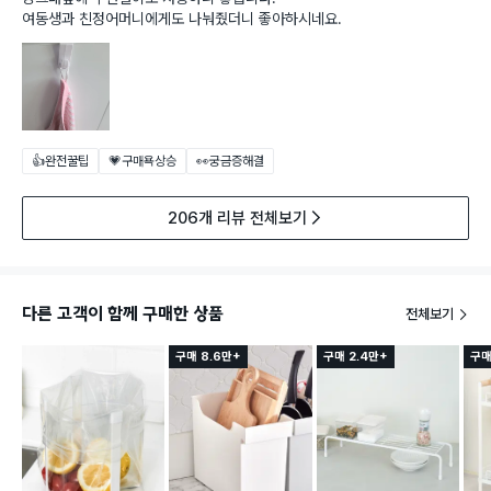
여동생과 친정어머니에게도 나눠줬더니 좋아하시네요.
👍완전꿀팁
💗구매욕상승
👀궁금증해결
206개 리뷰 전체보기
다른 고객이 함께 구매한 상품
전체보기
구매 8.6만+
구매 2.4만+
구매