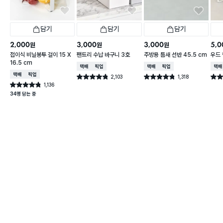
담기
담기
담기
2,000
3,000
3,000
5,0
원
원
원
접이식 비닐봉투 걸이 15 X
팬트리 수납 바구니 3호
주방용 틈새 선반 45.5 cm
우드 
16.5 cm
택배배송
매장픽업
택배배송
매장픽업
택배
택배배송
매장픽업
2,103
1,318
별점 4.8점
별점 4.8점
별점 
건 작성
건 작성
1,136
별점 4.8점
건 작성
34명 담는 중