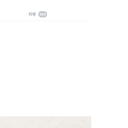
이
드
리뷰
850