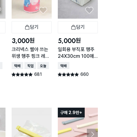
담기
담기
담기
바구니
장바구니
장바구니
장
원
원
원
3,000
5,000
2,000
크리넥스 빨아 쓰는
일회용 부직포 행주
산리오 헬로키티 
위생 행주 핑크 레벨
24X30cm 100매
장고 부착 클립 
5 36매
입
봉지 집게
배송
택배배송
매장픽업
오늘배송
택배배송
택배배송
매장픽업
681
660
543
별점 4.9점
별점 4.9점
별점 4.9점
건 작성
건 작성
건 작
42명 담는 중
구매 2.9만+
구매 1.8만+