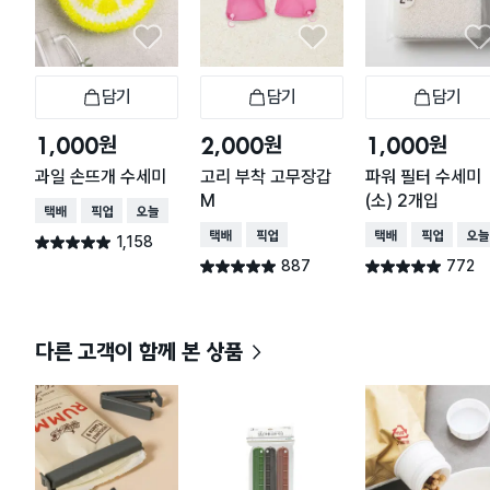
담기
담기
담기
장바구니
장바구니
장
원
원
원
1,000
2,000
1,000
과일 손뜨개 수세미
고리 부착 고무장갑
파워 필터 수세미
M
(소) 2개입
택배배송
매장픽업
오늘배송
택배배송
매장픽업
택배배송
매장픽업
오늘
1,158
별점 4.9점
건 작성
887
772
별점 4.9점
별점 4.9점
건 작성
건 작성
다른 고객이 함께 본 상품