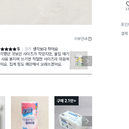
2,
포인
결제
리뷰안내
5
크기
생각보다 작아요
점 5점
별점 5점
각했던 것보단 사이즈가 작았지만, 울집 애기
밀폐 잘되서 과
 사료 봉지에 쓰기엔 적절한 사이즈라 마음에
어요. 마스크팩
어요. 집게 힘도 꽤강해서 오래쓰겠어요.
다시 사용할 수
구매 2.1만+