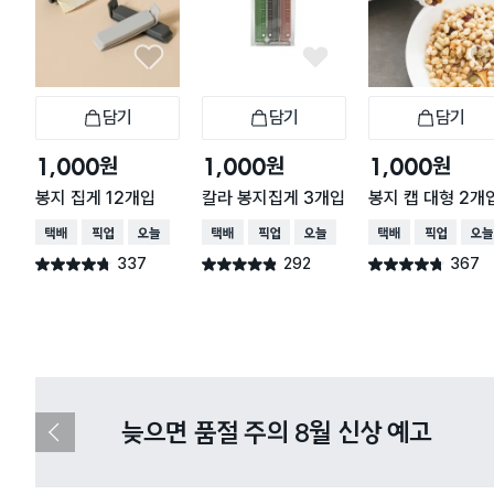
담기
담기
담기
장바구니
장바구니
장
원
원
원
1,000
1,000
1,000
봉지 집게 12개입
칼라 봉지집게 3개입
봉지 캡 대형 2개
택배배송
매장픽업
오늘배송
택배배송
매장픽업
오늘배송
택배배송
매장픽업
오늘
337
292
367
별점 4.7점
별점 4.8점
별점 4.7점
건 작성
건 작성
건 작성
다이소X카카오페이 8월 결제 혜택 
이
전
슬
라