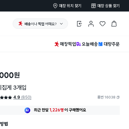
매장 위치 찾기
매장 상품 찾기
배송
이나
픽업
어때요?
로그인
마이페이지
찜 한 상품
장바구니
매장픽업
오늘배송
대량주문
,000
원
지집게 3개입
4.9
(850)
품번 16038
4.9점
복사하기
최근 한달
1,226명
이
구매했어요
지금까지
10,929개
가
팔렸어요
30대 여성
이 가장 많이
구매했어요
최근 한달
1,226명
이
구매했어요
방법
지금까지
10,929개
가
팔렸어요