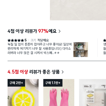
4점 이상 리뷰가
97%
예요
5
크기
적당해요
별점 5점
별
눅질 일 없이 튼튼히 잡아주고 너무 좋아요! 일상에
생
편리하게 여기저기 너무 잘 사용중입니다:) 다이소
들
러버라 너무 많은 걸 시켜서 박스째..ㅎㅎ
들
4.5점 이상
리뷰가 좋은 상품
구매 2만+
구매 1.1만+