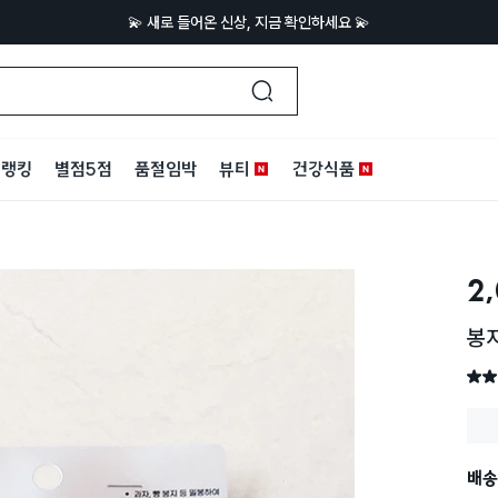
💫 새로 들어온 신상, 지금 확인하세요 💫
랭킹
별점5점
품절임박
뷰티
건강식품
2
봉
별점 
배송