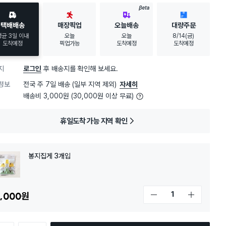
30대 여성
이 가장 많이
구매했어요
BETA
택배배송
매장픽업
오늘배송
대량주문
평균 3일 이내
오늘
오늘
8/14(금)
도착예정
픽업가능
도착예정
도착예정
지
로그인
후 배송지를 확인해 보세요.
정보
전국 주 7일 배송 (일부 지역 제외)
자세히
배송비 3,000원 (30,000원 이상 무료)
휴일도착 가능 지역 확인
봉지집게 3개입
,000
원
개수 감소
개수 증가