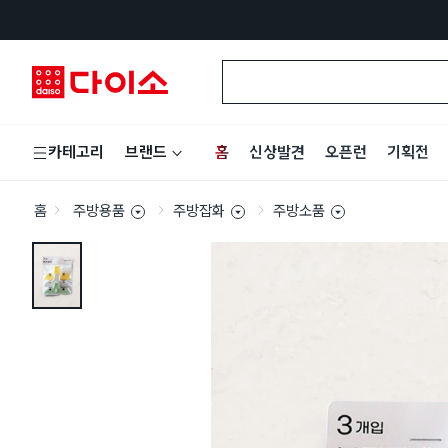
홈
신상발견
오픈런
기획전
카테고리
브랜드
홈
주방용품
주방잡화
주방소품