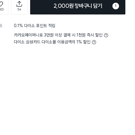
2,000원 장바구니 담기
1
300
54
트
0.1% 다이소 포인트 적립
카카오페이머니로 3만원 이상 결제 시 1천원 즉시 할인
다이소 삼성카드 다이소몰 이용금액의 1% 할인
5
크기
생각보다 커요
5
크기
적
별점 5점
자 눅눅하지 않게 보관할 수 있
냉동식품 남은거 
재구매
하고 집어 놓으면 안에 에센스
해요
 있어 좋아요
집게형이라 편하기도 한데
대박입니당 하나사고 너무
용