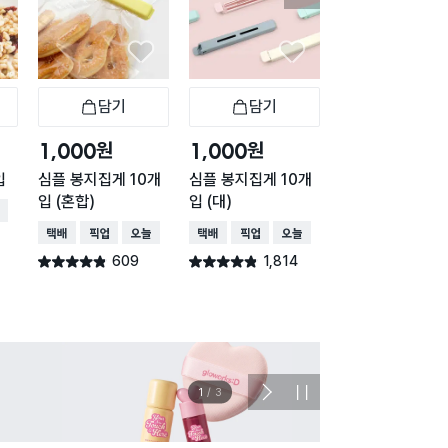
담기
담기
담기
바구니
장바구니
장바구니
장
원
원
원
1,000
1,000
1,000
입
심플 봉지집게 10개
심플 봉지집게 10개
다용도 봉지 집게
입 (혼합)
입 (대)
개입
배송
택배배송
매장픽업
오늘배송
택배배송
매장픽업
오늘배송
택배배송
매장픽업
오
609
1,814
760
별점 4.8점
별점 4.8점
별점 4.7점
건 작성
건 작성
건 작
이벤트
관심 
2
/
3
다
정
음
지
슬
라