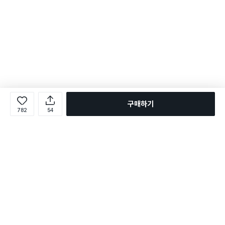
구매하기
782
54
로그인
온라인 다이소몰 1599-2211
온라인 다이소몰
다이소 매장 1522-4400
다이소 매장
평일 09:00 ~ 18:00
평일 09:00 ~ 18:00
주문조회
매장 상품 찾기
취소/교환/반품 신청
매장 위치 찾기
공지사항
1:1 문의