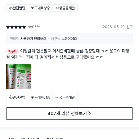
👍완전꿀팁
💗구매욕상승
👀궁금증해결
sb0***
2026-05-19
신고
별점 5점
편리함
사용하기 편리해요
내구성
보통이에요
여행갈때 헌옷팔때 이사준비할때 물론 김장할때 ㅎㅎ 용도의 다양
재구매
성 엄지척~ 집에 다 떨어져서 비상용으로 구매했어요 ㅎㅎ
👍완전꿀팁
💗구매욕상승
👀궁금증해결
407개 리뷰 전체보기