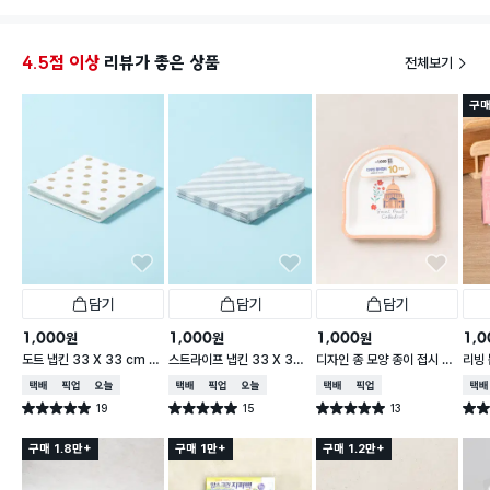
4.5점 이상
리뷰가 좋은 상품
전체보기
구매
담기
담기
담기
1,000
1,000
1,000
1,0
원
원
원
도트 냅킨 33 X 33 cm 1
스트라이프 냅킨 33 X 33
디자인 종 모양 종이 접시 18
리빙 
5매입
cm 15매입
cm 10개입
0매
택배배송
매장픽업
오늘배송
택배배송
매장픽업
오늘배송
택배배송
매장픽업
택배
19
15
13
별점 5.0점
별점 5.0점
별점 5.0점
별점 
건 작성
건 작성
건 작성
구매 1.8만+
구매 1만+
구매 1.2만+