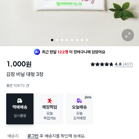
확대 보기
1
2
3
4
5
6
7
8
최근 한달
122명
이
장바구니에 담았어요
지금까지
10,335개
가
팔렸어요
1,000
원
4.8
(407)
최근 한달
122명
이
장바구니에 담았어요
별점 4.8점
지금까지
10,335개
가
팔렸어요
김장 비닐 대형 3장
품번 10870
복사하기
BETA
택배배송
매장픽업
오늘배송
오늘
오늘
일시품절
픽업가능
도착예정
배송지
로그인
후 배송지를 확인해 보세요.