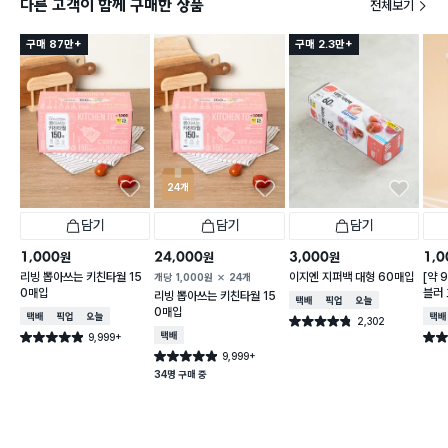
다른 고객이 함께 구매한 상품
전체보기
구매 87만+
구매 2.3만+
24개
담기
담기
담기
1,000
24,000
3,000
1,0
원
원
원
리빙 뽑아쓰는 키친타월 15
이지엔 지퍼백 대형 60매입
[약 
개당
1,000
원
24개
0매입
블러 
리빙 뽑아쓰는 키친타월 15
택배배송
매장픽업
오늘배송
X 2
0매입
택배배송
매장픽업
오늘배송
택배
2,302
별점 4.8점
건 작성
9,999+
택배배송
별점 4.9점
별점 
건 작성
9,999+
별점 4.9점
건 작성
34명 구매 중