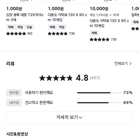
1,000
1,000
10,000
1,0
원
원
원
김장 봉투 대형 72X105c
다용도 식탁보 130 X 90 c
일회
개당
1,000
원
10개
m 3매
m 10매입
다용도 식탁보 130 X 90 c
택배
m 10매입
택배배송
매장픽업
오늘배송
택배배송
매장픽업
별점 
910
736
택배배송
별점 4.9점
별점 4.9점
건 작성
건 작성
736
별점 4.9점
건 작성
리뷰
전체보기
4.8
별점 4.8점
(407)
사용하기 편리해요
73%
편리함
견고하고 튼튼해요
69%
내구성
자세히 보기
사진&동영상