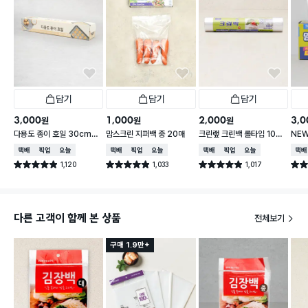
담기
담기
담기
3,000
1,000
2,000
3,0
원
원
원
다용도 종이 호일 30cmX
맘스크린 지퍼백 중 20매
크린랲 크린백 롤타입 100
NE
30m
매 30X40 cm
40
택배배송
매장픽업
오늘배송
택배배송
매장픽업
오늘배송
택배배송
매장픽업
오늘배송
택배
1,120
1,033
1,017
별점 4.9점
별점 4.9점
별점 4.9점
별점 
건 작성
건 작성
건 작성
다른 고객이 함께 본 상품
전체보기
구매 1.9만+