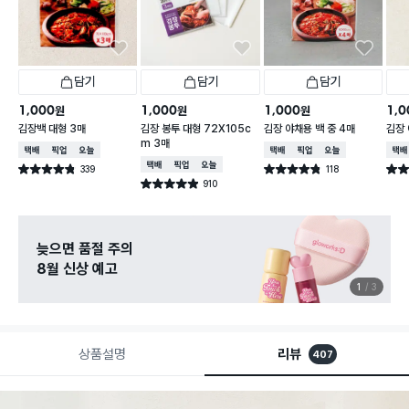
담기
담기
담기
1,000
1,000
1,000
1,0
원
원
원
김장백 대형 3매
김장 봉투 대형 72X105c
김장 야채용 백 중 4매
김장 
m 3매
택배배송
매장픽업
오늘배송
택배배송
매장픽업
오늘배송
택배
택배배송
매장픽업
오늘배송
339
118
별점 4.8점
별점 4.8점
별점 
건 작성
건 작성
910
별점 4.9점
건 작성
늦으면 품절 주의
8월 신상 예고
1
3
상품설명
리뷰
407