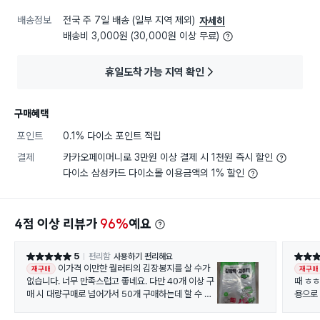
배송정보
전국 주 7일 배송 (일부 지역 제외)
자세히
배송비 3,000원 (30,000원 이상 무료)
휴일도착 가능 지역 확인
구매혜택
포인트
0.1% 다이소 포인트 적립
결제
카카오페이머니로 3만원 이상 결제 시 1천원 즉시 할인
다이소 삼성카드 다이소몰 이용금액의 1% 할인
4점 이상 리뷰가
96%
예요
5
편리함
사용하기 편리해요
별점 5점
별점 5
이가격 이만한 퀄러티의 김장봉지를 살 수가
재구매
재구매
없습니다. 너무 만족스럽고 좋네요. 다만 40개 이상 구
때 ㅎㅎ
매 시 대량구매로 넘어가서 50개 구매하는데 할 수 없
용으로
이 두 번 나눠서 구매했어요.