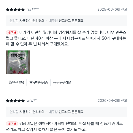
rsv****
2025-06-06
신고
별점 5점
편리함
사용하기 편리해요
내구성
견고하고 튼튼해요
이가격 이만한 퀄러티의 김장봉지를 살 수가 없습니다. 너무 만족스
재구매
럽고 좋네요. 다만 40개 이상 구매 시 대량구매로 넘어가서 50개 구매하는
데 할 수 없이 두 번 나눠서 구매했어요.
👍완전꿀팁
💗구매욕상승
👀궁금증해결
wfw**
2026-04-29
신고
별점 5점
편리함
사용하기 편리해요
내구성
견고하고 튼튼해요
김장비닐은 쟁여둬야 마음이 편해요. 계절 바뀔 때 선풍기 커버로
재구매
쓰기도 하고 잘라서 펼쳐서 넓은 곳에 깔기도 하고.