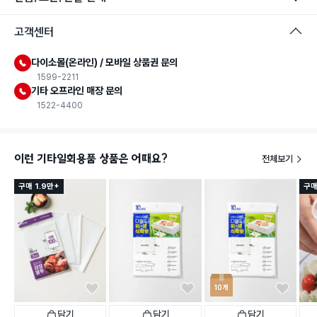
고객센터
다이소몰(온라인) / 모바일 상품권 문의
1599-2211
기타 오프라인 매장 문의
1522-4400
이런 기타일회용품 상품은 어때요?
전체보기
구매 1.9만+
구매
10개
담기
담기
담기