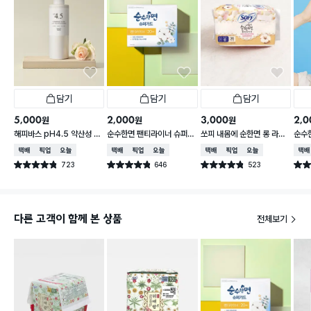
담기
담기
담기
5,000
2,000
3,000
2,0
원
원
원
해피바스 pH4.5 약산성 젤
순수한면 팬티라이너 슈퍼가
쏘피 내몸에 순한면 롱 라이
순수한
여성 청결제 200 g 로즈 향
드 20개입
너 36P
입 중
택배배송
매장픽업
오늘배송
택배배송
매장픽업
오늘배송
택배배송
매장픽업
오늘배송
택배
723
646
523
별점 4.8점
별점 4.8점
별점 4.8점
별점 
건 작성
건 작성
건 작성
다른 고객이 함께 본 상품
전체보기