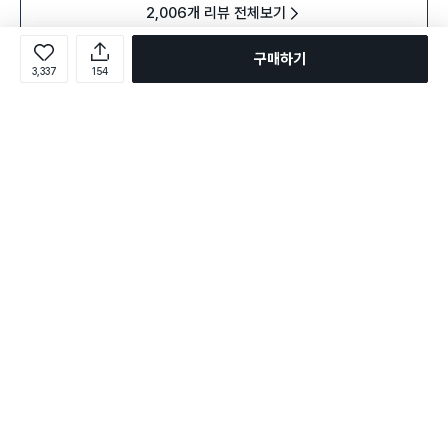
2,006개 리뷰 전체보기
구매하기
3,337
154
다른 고객이 함께 구매한 상품
전체보기
구매 1.7만+
구매 2만+
구매
36개
담기
담기
담기
2,000
72,000
2,000
3,0
원
원
원
예지미인 순슬림 팬티라이너
라엘 유기농 순면 커버 입는
바디
개당
2,000
원
36개
롱 40개입
오버나이트 대형 2개입
슈퍼롱
예지미인 순슬림 팬티라이너
롱 40개입
택배배송
매장픽업
오늘배송
택배배송
매장픽업
오늘배송
택배
2,694
택배배송
755
별점 4.8점
별점 4.9점
별점 
건 작성
건 작성