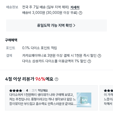
배송정보
전국 주 7일 배송 (일부 지역 제외)
자세히
배송비 3,000원 (30,000원 이상 무료)
휴일도착 가능 지역 확인
구매혜택
포인트
0.1% 다이소 포인트 적립
결제
카카오페이머니로 3만원 이상 결제 시 1천원 즉시 할인
다이소 삼성카드 다이소몰 이용금액의 1% 할인
4점 이상 리뷰가
96%
예요
4
크기
적당해요
별점 4점
별점 5
다이소에서 1천원짜리 생리대가 나와 구매해 보았고,
이 가격
저는 추천입니다. 중형이라고는 하나 생각보다 얇은 느
느낌이긴
낌이었지만 부드럽고 흡수력도 만족스러운것 같아요.
작해서
다른 생리대랑 비교 영상도 봤는데, 가격대비 가성비가
있다고 느껴져요. 한국에서 만든것도 맘에 듭니다!