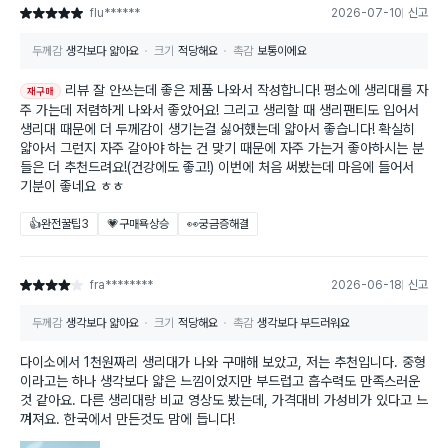
flu******
2026-07-10
신고
별점 5점
두께감
생각보다 얇아요
크기
적당해요
촉감
보통이에요
리뷰 잘 안쓰는데 좋은 제품 나와서 작성합니다! 평소에 생리대를 자
재구매
주 가는데 저렴하게 나와서 좋았어요! 그리고 생리할 때 생리팬티도 입어서
생리대 때문에 더 두께감이 생기는걸 싫어했는데 얇아서 좋습니다! 확실히
얇아서 그런지 자주 갈아야 하는 건 맞기 때문에 자주 가는거 좋아하시는 분
들은 더 추천드려요!(건강에도 좋고!) 이번에 처음 써봤는데 마음에 들어서
기분이 좋네요 ㅎㅎ
👍완전꿀팁
3
💗구매욕상승
👀궁금증해결
fra********
2026-06-18
신고
별점 4점
두께감
생각보다 얇아요
크기
적당해요
촉감
생각보다 부드러워요
다이소에서 1천원짜리 생리대가 나와 구매해 보았고, 저는 추천입니다. 중형
이라고는 하나 생각보다 얇은 느낌이었지만 부드럽고 흡수력도 만족스러운
것 같아요. 다른 생리대랑 비교 영상도 봤는데, 가격대비 가성비가 있다고 느
껴져요. 한국에서 만든것도 맘에 듭니다!