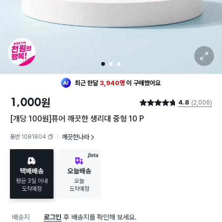
확대 보기
1
2
3
최근 한달
3,940명
이
구매했어요
30대 여성
이 가장 많이
구매했어요
1,000
원
4.8
(2,006)
최근 한달
3,940명
이
구매했어요
별점 4.8점
30대 여성
이 가장 많이
구매했어요
[개당 100원]퓨어 깨끗한 생리대 중형 10 P
품번 1081804
깨끗한나라
복사하기
BETA
택배배송
오늘배송
평균 3일 이내
오늘
도착예정
도착예정
배송지
로그인
후 배송지를 확인해 보세요.