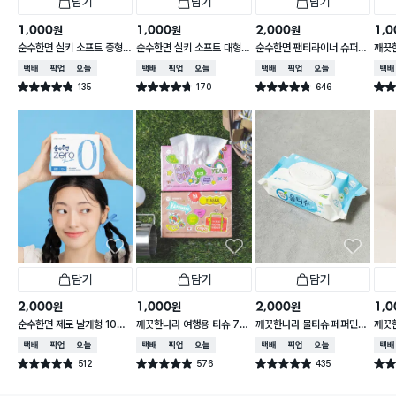
담기
담기
담기
1,000
1,000
2,000
1,0
원
원
원
순수한면 실키 소프트 중형
순수한면 실키 소프트 대형
순수한면 팬티라이너 슈퍼가
깨끗
4 P
4 P
드 20개입
블루 
택배배송
매장픽업
오늘배송
택배배송
매장픽업
오늘배송
택배배송
매장픽업
오늘배송
택배
135
170
646
별점 4.8점
별점 4.7점
별점 4.8점
별점 
건 작성
건 작성
건 작성
담기
담기
담기
2,000
1,000
2,000
1,0
원
원
원
순수한면 제로 날개형 10개
깨끗한나라 여행용 티슈 70
깨끗한나라 물티슈 페퍼민트
깨끗
입 중형
매X2개입
블루 캡형 80매
130
택배배송
매장픽업
오늘배송
택배배송
매장픽업
오늘배송
택배배송
매장픽업
오늘배송
택배
512
576
435
별점 4.8점
별점 4.9점
별점 4.9점
별점 
건 작성
건 작성
건 작성