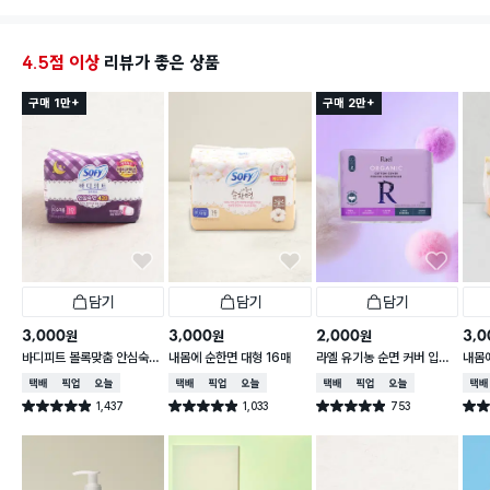
4.5점 이상
리뷰가 좋은 상품
구매 1만+
구매 2만+
담기
담기
담기
3,000
3,000
2,000
3,0
원
원
원
바디피트 볼록맞춤 안심숙면
내몸에 순한면 대형 16매
라엘 유기농 순면 커버 입는
내몸에
슈퍼롱 10매
오버나이트 대형 2개입
택배배송
매장픽업
오늘배송
택배배송
매장픽업
오늘배송
택배배송
매장픽업
오늘배송
택배
1,437
1,033
753
별점 4.9점
별점 4.9점
별점 4.9점
별점 
건 작성
건 작성
건 작성