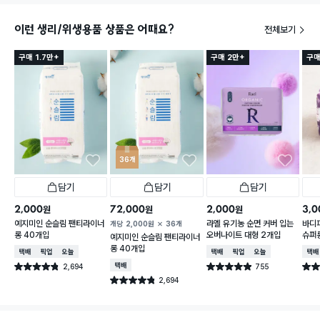
이런 생리/위생용품 상품은 어때요?
전체보기
구매 1.7만+
구매 2만+
구매
36개
담기
담기
담기
2,000
72,000
2,000
3,0
원
원
원
예지미인 순슬림 팬티라이너
라엘 유기농 순면 커버 입는
바디
개당
2,000
원
36개
롱 40개입
오버나이트 대형 2개입
슈퍼롱
예지미인 순슬림 팬티라이너
롱 40개입
택배배송
매장픽업
오늘배송
택배배송
매장픽업
오늘배송
택배
2,694
택배배송
755
별점 4.8점
별점 4.9점
별점 
건 작성
건 작성
2,694
별점 4.8점
건 작성