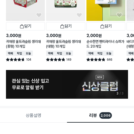
담기
담기
담기
3,000
3,000
2,000
3,0
원
원
원
귀애랑 울트라슬림 생리대
귀애랑 울트라슬림 생리대
순수한면 팬티라이너 슈퍼가
바디
(중형) 10개입
(대형) 10개입
드 20개입
(대형
택배배송
매장픽업
오늘배송
택배배송
매장픽업
오늘배송
택배배송
매장픽업
오늘배송
택배
104
149
646
별점 4.7점
별점 4.8점
별점 4.8점
별점 
건 작성
건 작성
건 작성
관심 있는 신상 입고
무료로 알림 받기
3
3
상품설명
리뷰
2,006