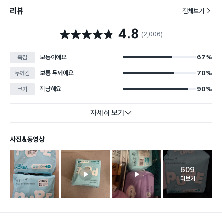
리뷰
전체보기
4.8
별점 4.8점
(2,006)
보통이에요
67%
촉감
보통 두께예요
70%
두께감
적당해요
90%
크기
자세히 보기
사진&동영상
609
고객 리뷰 
더보기