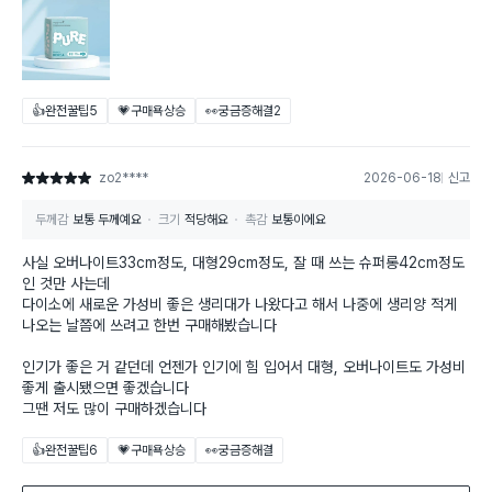
👍완전꿀팁
5
💗구매욕상승
👀궁금증해결
2
zo2****
2026-06-18
신고
별점 5점
두께감
보통 두께예요
크기
적당해요
촉감
보통이에요
사실 오버나이트33cm정도, 대형29cm정도, 잘 때 쓰는 슈퍼롱42cm정도
인 것만 사는데
다이소에 새로운 가성비 좋은 생리대가 나왔다고 해서 나중에 생리양 적게
나오는 날쯤에 쓰려고 한번 구매해봤습니다
인기가 좋은 거 같던데 언젠가 인기에 힘 입어서 대형, 오버나이트도 가성비
좋게 출시됐으면 좋겠습니다
그땐 저도 많이 구매하겠습니다
👍완전꿀팁
6
💗구매욕상승
👀궁금증해결